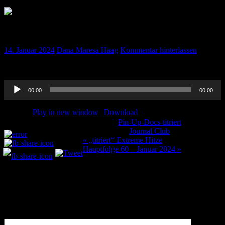
„titriert“ Journal Club September 2023
14. Januar 2024
Dana Maresa Haag
Kommentar hinterlassen
Hier wie immer unseren Journal Club des Monats September.
Audio-
00:00
00:00
Player
Podcast:
Play in new window
|
Download
Kategorie:
Pin-Up-Docs-titriert
Teilen und liken:
Schlagwörter:
Journal Club
Beitragsnavigation
« „titriert“ Extreme Hitze
Hauptfolge 60 – Januar 2024 »
Schreibe einen Kommentar
Deine E-Mail-Adresse wird nicht veröffentlicht.
Erforderliche
Felder sind mit
*
markiert
Kommentar
*