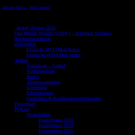
Skip
pin-up-docs – don't panic
to
Perioperative-, Intensiv- und Notfallmedizin
content
„titriert“-Folgen 2026
One Minute Wonder (OMW) – Schneller. Schlauer.
Regionalanästhesie
#FOAMed
Deutsche #FOAMed Seiten
Englische #FOAMed Seiten
Artikel
Anästhesie – Artikel
Notfallmedizin
Basics
Akutmanagement
Gerinnung
Erkrankungen
Guidelines & Handlungsempfehlungen
Download
Podcast
Hauptfolgen
Hauptfolgen 2019
Hauptfolgen 2020
Hauptfolgen 2021