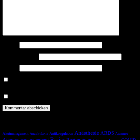
Name
*
E-Mail-Adresse
*
Website
Benachrichtige mich über nachfolgende Kommentare via E-
Mail.
Benachrichtige mich über neue Beiträge via E-Mail.
Schlagwörter
Anästhesie
ARDS
Akutmanagement
Antikoagulation
Anaphylaxie
Atemnot
Basics
Atemwegsmanagement
Beatmung