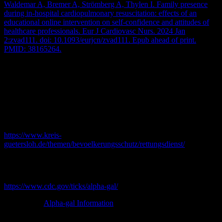
Waldemar A, Bremer A, Strömberg A, Thylen I. Family presence
during in-hospital cardiopulmonary resuscitation: effects of an
educational online intervention on self-confidence and attitudes of
healthcare professionals. Eur J Cardiovasc Nurs. 2024 Jan
2:zvad111. doi: 10.1093/eurjcn/zvad111. Epub ahead of print.
PMID: 38165264.
Thorben:
Strickmann B, Deicke M, Hoyer A, Kobiella A, Jansen G.
Effectiveness and safety of prehospital analgesia including
nalbuphine and paracetamol by paramedics: an observational study.
Minerva Anestesiol. 2023 Dec;89(12):1105-1114. doi:
10.23736/S0375-9393.23.17537-7. PMID: 38019174.
https://www.kreis-
guetersloh.de/themen/bevoelkerungsschutz/rettungsdienst/
Αlpha-Gal-Syndrom:
https://www.cdc.gov/ticks/alpha-gal/
Alpha-gal Information
Cooper AZ, Breu AC, Abrams HR.
Of ticks, alpha-gal, and red