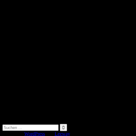
Suche
nach:
Erstellt mit
WordPress
und
Leeway
.