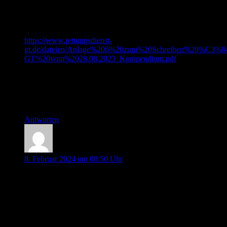
Hallo liebe Pin-Up-Docs,
zur Nalbuphinstudie möchte ich für die Shownotes noch den
Link für die SAA und BPR ergänzen:
https://www.rettungsdienst-
gt.de/dateien/Anlage%206%20zum%20Schreiben%20%C3%
GT%20vom%2028.08.2023_Kompendium.pdf
Der Behandlungspfad „Schmerz“ findet sich auf Seite 102.
Viele Grüße
Martin
Antworten
Anna
8. Februar 2024 um 08:50 Uhr
Hallo liebe Pinup docs,
eine Frage zur präoperativen flüssigkeitsaufnahme. Was zählt
als klare Flüssigkeit ? Wie sieht es in diesem Zusammenhang
mit kohlsäurehaltigen Getränken wie Cola oder Apfelschorle
aus oder Saft mit Fruchtfleisch ?