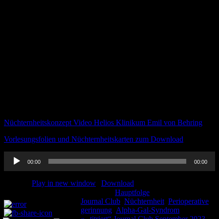
Patient:innen:
Wasser und klare Flüssigkeiten bis kurz vor der Operation zu
erlauben,
erhöht die Sicherheit für Patient:innen und hilft postoperative
Komplikationen zu verringern,
reduziert Unwohlsein, Hunger- und Durstgefühl,
verringert das Stressgefühl für die Patient:innen,
kann den Blutdruck stabilisieren,
kann die Anlage von venösen Zugängen erleichtern,
reduziert postoperativ Übelkeit, Erbrechen und Schmerzen.
Nüchternheitskonzept Video Helios Klinikum Emil von Behring
Vorlesungsfolien und Nüchternheitskarten zum Download
Audio-
00:00
00:00
Player
Podcast:
Play in new window
|
Download
Kategorie:
Hauptfolge
Schlagwörter:
Teilen und liken:
Journal Club
,
Nüchternheit
,
Perioperative
gerinnung
,
Αlpha-Gal-Syndrom
« „titriert“ Journal Club September 2023