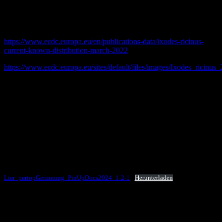
meat allergies
. The Curious Clinicians Podcast. December 7,
2022. https://curiousclinicians.com/2022/12/10/episode-61-of-ticks-
alpha-gal-and-red-meat-allergies/
https://www.ecdc.europa.eu/en/publications-data/ixodes-ricinus-
current-known-distribution-march-2022
https://www.ecdc.europa.eu/sites/default/files/images/Ixodes_ricinu
Fischer, J., et al.,
[Alpha-gal syndrome : Overview of clinical
presentation and pathophysiology].
Hautarzt, 2022.
73
(3): p. 195-
200.
Hawkins, R.B., et al.,
Safety of Intravenous Heparin for Cardiac
Surgery in Patients With Alpha-Gal Syndrome.
Ann Thorac Surg,
2021.
111
(6): p. 1991-1997.
Perioperative Gerinnung:
Lier_periopGerinnung_PinUpDocs2024_1-2-1
Herunterladen
Nüchternheitskarten
Die Vorteile des Nüchternheitskonzepts für