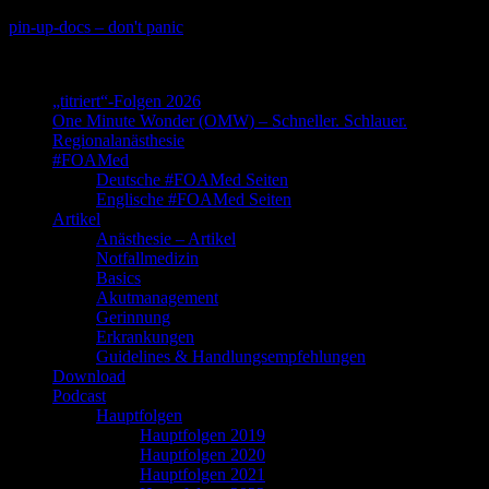
Skip
pin-up-docs – don't panic
to
Perioperative-, Intensiv- und Notfallmedizin
content
„titriert“-Folgen 2026
One Minute Wonder (OMW) – Schneller. Schlauer.
Regionalanästhesie
#FOAMed
Deutsche #FOAMed Seiten
Englische #FOAMed Seiten
Artikel
Anästhesie – Artikel
Notfallmedizin
Basics
Akutmanagement
Gerinnung
Erkrankungen
Guidelines & Handlungsempfehlungen
Download
Podcast
Hauptfolgen
Hauptfolgen 2019
Hauptfolgen 2020
Hauptfolgen 2021