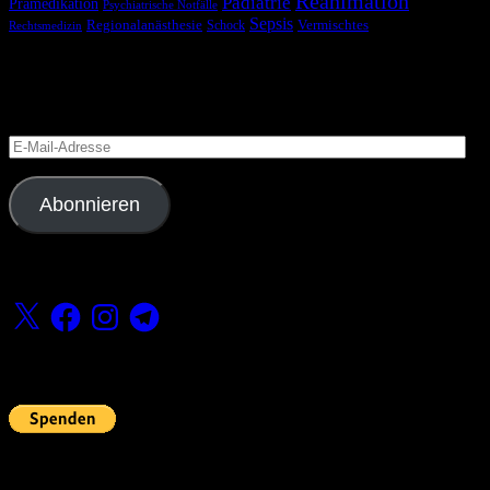
Reanimation
Pädiatrie
Prämedikation
Psychiatrische Notfälle
Sepsis
Regionalanästhesie
Schock
Vermischtes
Rechtsmedizin
Blog via E-Mail abonnieren
Versäume keinen Beitrag
E-
Mail-
Adresse
Abonnieren
Folge uns
X
Facebook
Instagram
Telegram
Fördern
Pin Up’s