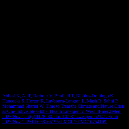
emergency medicine
vol. 32,1 2. 16 Jan. 2024, doi:10.1186/s13049-
023-01172-z
Heubner, Lars et al. “Monitoring of Argatroban in Critically Ill
Patients: A Prospective Study Comparing Activated Partial
Thromboplastin Time, Point-of-Care Viscoelastic Testing with
Ecarin Clotting Time and Diluted Thrombin Time to Mass
Spectrometry.”
Anesthesiology
vol. 140,2 (2024): 261-271.
doi:10.1097/ALN.0000000000004787
Dominic
Kannan, Sneha et al. “Changes in Hospital Adverse Events and
Patient Outcomes Associated With Private Equity
Acquisition.”
JAMA
vol. 330,24 (2023): 2365-2375.
doi:10.1001/jama.2023.23147
Dana:
Abbasi K, Ali P, Barbour V, Benfield T, Bibbins-Domingo K,
Hancocks S, Horton R, Laybourn-Langton L, Mash R, Sahni P,
Mohammad Sharief W. Time to Treat the Climate and Nature Crisis
as One Indivisible Global Health Emergency. West J Emerg Med.
2023 Nov 1;24(6):1128–30. doi: 10.5811/westjem.62141. Epub
2023 Nov 1. PMID: 38165195; PMCID: PMC10754199.