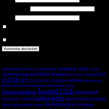
E-Mail-Adresse
*
Website
Benachrichtige mich über nachfolgende Kommentare via E-
Mail.
Benachrichtige mich über neue Beiträge via E-Mail.
Schlagwörter
Anästhesie
ARDS
Akutmanagement
Antikoagulation
Anaphylaxie
Atemnot
Basics
Atemwegsmanagement
Beatmung
COVID
Corona
BGA
Blutung
COVID-19
Gerinnung
Ernährung
EKG
CRM
DOAK
Harnwegsinfekt
Heparin
Hämodynamisches Monitoring
Höhenmedizin
Impfung
Journal Club
Intensivmedizin
Journalclub
Lieblingsfehler
Klimawandel
Leitlinie
maligne Hyperthermie
Medikament
Notfallmedizin
Polytrauma
Mein Lieblingsfehler
Narkose