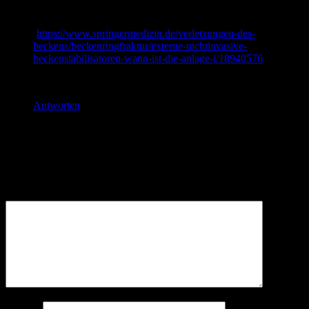
indiziert? Eine Empfehlung der Arbeitsgruppe Trauma des
Deutschen Rats für Wiederbelebung“ empfehlen
(
https://www.springermedizin.de/verletzungen-des-
beckens/beckenringfraktur/externe-nichtinvasive-
beckenstabilisatoren-wann-ist-die-anlage-i/18940576
).
Grüße aus Ulm!
Antworten
Schreibe einen Kommentar
Deine E-Mail-Adresse wird nicht veröffentlicht.
Erforderliche
Felder sind mit
*
markiert
Kommentar
*
Name
*