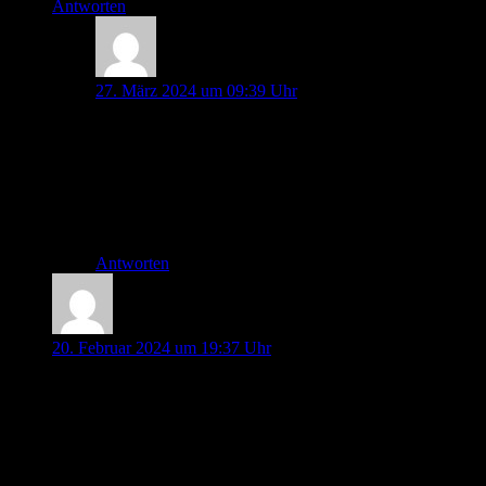
Antworten
Paula Hofstetter
27. März 2024 um 09:39 Uhr
Hallo Anna,
wir haben deine Frage in der März-Folge, die Ende des
Monats erscheinen wird ausführlich besprochen. Viel
Spaß beim Hören 😉
Liebe Grüße,
Paula
Antworten
Sebastian
20. Februar 2024 um 19:37 Uhr
Hallo Pin-Up-Docs,
zur Impostor-Studie und der Frage, die am Ende bezüglich
der Risiken externer, nichtinvasiver Beckenstabilisatoren
aufkam, kann ich den Artikel von Roessler et al. „Externe,
nichtinvasive Beckenstabilisatoren – wann ist die Anlage