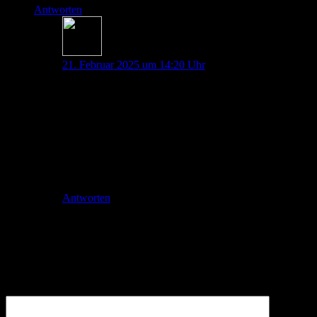
Antworten
Dana Maresa Haag
21. Februar 2025 um 14:20 Uhr
Hallo Anna,
das freut mich zu lesen!
Für dein Vorhaben wünschen wir Dir gutes Gelingen!
Alles Liebe 🫶🏼
Dana und der Rest des Teams
Antworten
Schreibe einen Kommentar
Deine E-Mail-Adresse wird nicht veröffentlicht.
Erforderliche
Felder sind mit
*
markiert
Kommentar
*