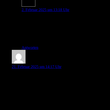
Dana Maresa Haag
2. Februar 2025 um 13:18 Uhr
Danke, dass du uns an deinem Wissen wie immer
teilhaben lässt! 🙂
Herzlichste Grüße zurück
Dana und der Rest des Teams =)
Antworten
Anna
21. Februar 2025 um 14:17 Uhr
Hallo ihr Lieben
vielen Dank für eine weitere tolle Folge! Das Thema Second
victim kam für mich genau zur richtigen Zeit. Mein Erlebtes
werde ich jetzt als Fortbildung aufarbeiten und in unserer
Abteilung als „mein Lieblingsfehler“ vorstellen.
Danke dafür