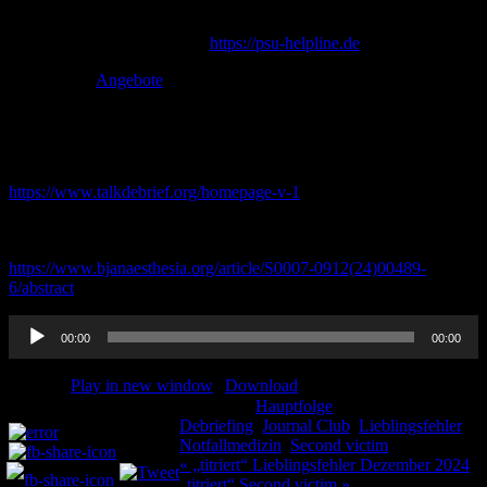
von 09.00 bis 21.00 Uhr.
Weitere Informationen unter:
https://psu-helpline.de
Angebote
Debriefing:
TALK Projekt
https://www.talkdebrief.org/homepage-v-1
BJA Editorial von Michaela Kolbe zu TALK:
Helping clinicians debrief themselves: a simple how-to guide;
https://www.bjanaesthesia.org/article/S0007-0912(24)00489-
6/abstract
Audio-
00:00
00:00
Player
Podcast:
Play in new window
|
Download
Kategorie:
Hauptfolge
Schlagwörter:
Teilen und liken:
Debriefing
,
Journal Club
,
Lieblingsfehler
,
Notfallmedizin
,
Second victim
Beitragsnavigation
« „titriert“ Lieblingsfehler Dezember 2024
„titriert“ Second victim »