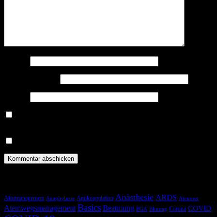
Name
*
E-Mail-Adresse
*
Website
Benachrichtige mich über nachfolgende Kommentare via E-
Mail.
Benachrichtige mich über neue Beiträge via E-Mail.
Schlagwörter
Anästhesie
ARDS
Akutmanagement
Antikoagulation
Anaphylaxie
Atemnot
Basics
Atemwegsmanagement
Beatmung
COVID
Corona
BGA
Blutung