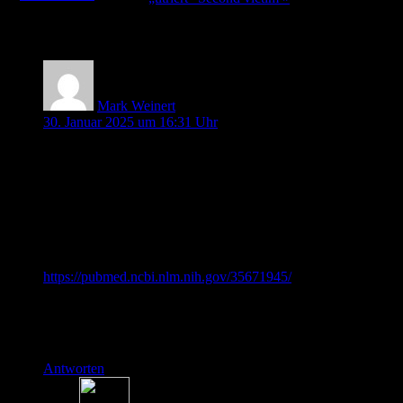
4 Kommentare
Mark Weinert
30. Januar 2025 um 16:31 Uhr
Danke für die sehr gelungene Folge mit meinen
Lieblingsthemen!
Hier der obligatorische Nerdkommentar:
Cefuroxim bei LWS OPs, weil es in der LWS besser
Gewebegänig ist.
https://pubmed.ncbi.nlm.nih.gov/35671945/
VG
Mark
Antworten