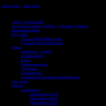
Skip
pin-up-docs – don't panic
to
Perioperative-, Intensiv- und Notfallmedizin
content
„titriert“-Folgen 2026
One Minute Wonder (OMW) – Schneller. Schlauer.
Regionalanästhesie
#FOAMed
Deutsche #FOAMed Seiten
Englische #FOAMed Seiten
Artikel
Anästhesie – Artikel
Notfallmedizin
Basics
Akutmanagement
Gerinnung
Erkrankungen
Guidelines & Handlungsempfehlungen
Download
Podcast
Hauptfolgen
Hauptfolgen 2019
Hauptfolgen 2020
Hauptfolgen 2021