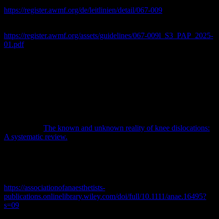
Ihr findet die Leitlinie hier in Kurz- und Langfassung:
https://register.awmf.org/de/leitlinien/detail/067-009
PEN-FAST-Score aus der Langfassung (S. 334):
https://register.awmf.org/assets/guidelines/067-009l_S3_PAP_2025-
01.pdf
Journal Club:
Ines:
Randall ZD, Strok MJ, Mazzola JW, Agrawal R, Yaeger LH,
Berkes MB.
The known and unknown reality of knee dislocations:
A systematic review.
Injury. 2024 Nov;55(11):111904. doi:
10.1016/j.injury.2024.111904. Epub 2024 Sep 18. PMID:
39357194.
Dominic:
https://associationofanaesthetists-
publications.onlinelibrary.wiley.com/doi/full/10.1111/anae.16495?
s=09