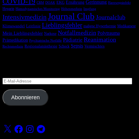
COVID-19
Gerinnung
Ernährung
EKG
CRM
DOAK
Harnwegsinfekt
Heparin
Hämodynamisches Monitoring
Höhenmedizin
Impfung
Journal Club
Intensivmedizin
Journalclub
Lieblingsfehler
Klimawandel
Leitlinie
maligne Hyperthermie
Medikament
Notfallmedizin
Polytrauma
Mein Lieblingsfehler
Narkose
Reanimation
Pädiatrie
Prämedikation
Psychiatrische Notfälle
Sepsis
Regionalanästhesie
Schock
Vermischtes
Rechtsmedizin
Blog via E-Mail abonnieren
Versäume keinen Beitrag
E-
Mail-
Adresse
Abonnieren
Folge uns
X
Facebook
Instagram
Telegram