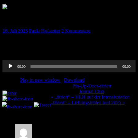
„titriert“ – Journalclub Juni 2025
16. Juli 2025
Paula Hofstetter
2 Kommentare
Der Journalclub von Juni 2025 hier in der „titriert“-Version. Viel
Spaß beim Hören! Achtung: Für die „titriert“-Folgen gibt es keine
CME-Punkte!
Audio-
00:00
00:00
Player
Podcast:
Play in new window
|
Download
Kategorie:
Pin-Up-Docs-titriert
Teilen und liken:
Schlagwörter:
Journal Club
Beitragsnavigation
« „titriert“ – HLH auf der Intensivstation
„titriert“ – Lieblingsfehler Juni 2025 »
2 Kommentare