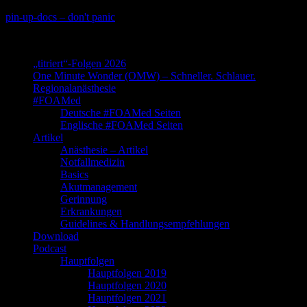
Skip
pin-up-docs – don't panic
to
Perioperative-, Intensiv- und Notfallmedizin
content
„titriert“-Folgen 2026
One Minute Wonder (OMW) – Schneller. Schlauer.
Regionalanästhesie
#FOAMed
Deutsche #FOAMed Seiten
Englische #FOAMed Seiten
Artikel
Anästhesie – Artikel
Notfallmedizin
Basics
Akutmanagement
Gerinnung
Erkrankungen
Guidelines & Handlungsempfehlungen
Download
Podcast
Hauptfolgen
Hauptfolgen 2019
Hauptfolgen 2020
Hauptfolgen 2021