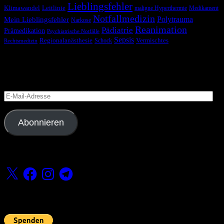
Lieblingsfehler
Klimawandel
Leitlinie
maligne Hyperthermie
Medikament
Notfallmedizin
Polytrauma
Mein Lieblingsfehler
Narkose
Reanimation
Pädiatrie
Prämedikation
Psychiatrische Notfälle
Sepsis
Regionalanästhesie
Schock
Vermischtes
Rechtsmedizin
Blog via E-Mail abonnieren
Versäume keinen Beitrag
E-
Mail-
Adresse
Abonnieren
Folge uns
X
Facebook
Instagram
Telegram
Fördern