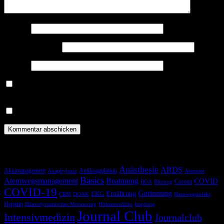
Name
*
E-Mail-Adresse
*
Website
Benachrichtige mich über nachfolgende Kommentare via E-
Mail.
Benachrichtige mich über neue Beiträge via E-Mail.
Schlagwörter
Anästhesie
ARDS
Akutmanagement
Antikoagulation
Anaphylaxie
Atemnot
Basics
Atemwegsmanagement
Beatmung
COVID
Corona
BGA
Blutung
COVID-19
Gerinnung
Ernährung
EKG
CRM
DOAK
Harnwegsinfekt
Heparin
Hämodynamisches Monitoring
Höhenmedizin
Impfung
Journal Club
Intensivmedizin
Journalclub