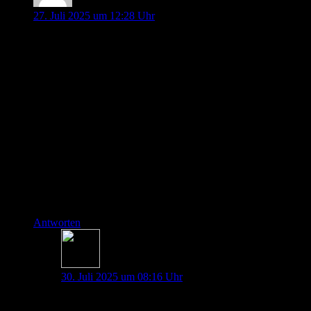
Enrico
27. Juli 2025 um 12:28 Uhr
Hallo liebe Pin up docs,
Zuerst einmal vielen lieben Dank für die jeden Monat tollen
Folgen.
Ich habe eine Frage zum vergleich IBP vs. NIBP bzw. zur
permanenten Blutdruckmessung:
Habt ihr Erfahrungen mit nicht invasiven permanenten
Blutdruckmessungen via Fingercuff? Im OP sind mir solche
Systeme ab und zu im Rahmen von Studien begegnet. Glaubt
ihr solch ein System könnte zukünftig eine Lösung für die
Präklinik sein, sofern die Geräte ein bisschen kleiner oder
auch in das Monitoring integrierbar sind?
LG
Antworten
Dana Maresa Haag
30. Juli 2025 um 08:16 Uhr
Hallo Enrico,