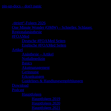
Skip
pin-up-docs – don't panic
to
Perioperative-, Intensiv- und Notfallmedizin
content
„titriert“-Folgen 2026
One Minute Wonder (OMW) – Schneller. Schlauer.
Regionalanästhesie
#FOAMed
Deutsche #FOAMed Seiten
Englische #FOAMed Seiten
Artikel
Anästhesie – Artikel
Notfallmedizin
Basics
Akutmanagement
Gerinnung
Erkrankungen
Guidelines & Handlungsempfehlungen
Download
Podcast
Hauptfolgen
Hauptfolgen 2019
Hauptfolgen 2020
Hauptfolgen 2021