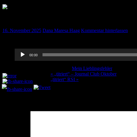
„titriert“ Mein Lieblingsfehler Oktober 2025
16. November 2025
Dana Maresa Haag
Kommentar hinterlassen
Hört rein in den Lieblingsfehler von diesem Monat =)
Audio-
00:00
Player
Kategorie:
Mein Lieblingsfehler
Schlagwört
Teilen und liken:
Beitragsnavigation
« „titriert“ – Journal Club Oktober
„titriert“ RSI »
Schreibe einen Kommentar
Deine E-Mail-Adresse wird nicht veröffentlicht.
Erforderliche Felder 