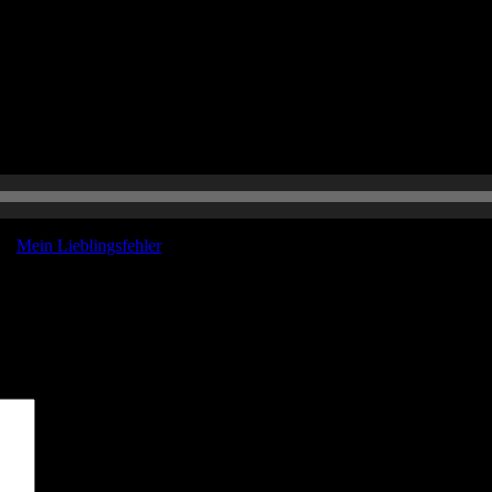
er:
Mein Lieblingsfehler
sind mit
*
markiert