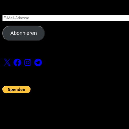
Versäume keinen Beitrag
E-
Mail-
Adresse
Abonnieren
Folge uns
X
Facebook
Instagram
Telegram
Fördern
Pin Up’s