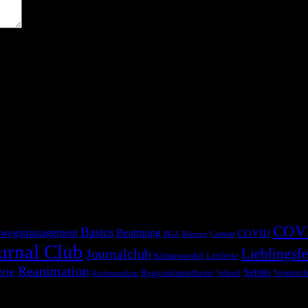
COV
Basics
wegsmanagement
Beatmung
COVID
Corona
BGA
Blutung
urnal Club
Lieblingsfe
Journalclub
Klimawandel
Leitlinie
Reanimation
trie
Sepsis
Regionalanästhesie
Schock
Vermisch
Rechtsmedizin