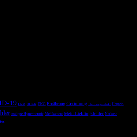
ID-19
Gerinnung
Ernährung
EKG
Heparin
CRM
DOAK
Harnwegsinfekt
hler
Mein Lieblingsfehler
maligne Hyperthermie
Medikament
Narkose
tes