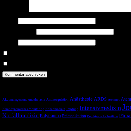
Kommentar
*
Name
*
E-Mail-Adresse
*
Website
Benachrichtige mich über nachfolgende Kommentare via E-Mail.
Benachrichtige mich über neue Beiträge via E-Mail.
Schlagwörter
Anästhesie
ARDS
Atem
Akutmanagement
Antikoagulation
Anaphylaxie
Atemnot
Jo
Intensivmedizin
Hämodynamisches Monitoring
Höhenmedizin
Impfung
Notfallmedizin
Pädia
Polytrauma
Prämedikation
Psychiatrische Notfälle
Blog via E-Mail abonnieren