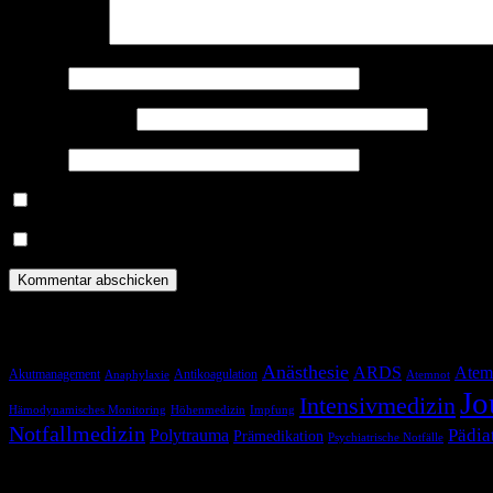
Kommentar
*
Name
*
E-Mail-Adresse
*
Website
Benachrichtige mich über nachfolgende Kommentare via E-Mail.
Benachrichtige mich über neue Beiträge via E-Mail.
Schlagwörter
Anästhesie
ARDS
Atem
Akutmanagement
Antikoagulation
Anaphylaxie
Atemnot
Jo
Intensivmedizin
Hämodynamisches Monitoring
Höhenmedizin
Impfung
Notfallmedizin
Pädia
Polytrauma
Prämedikation
Psychiatrische Notfälle
Blog via E-Mail abonnieren