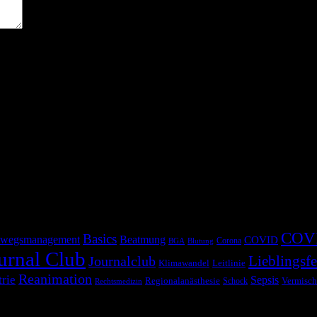
COV
Basics
wegsmanagement
Beatmung
COVID
Corona
BGA
Blutung
urnal Club
Lieblingsfe
Journalclub
Klimawandel
Leitlinie
Reanimation
trie
Sepsis
Regionalanästhesie
Schock
Vermisch
Rechtsmedizin