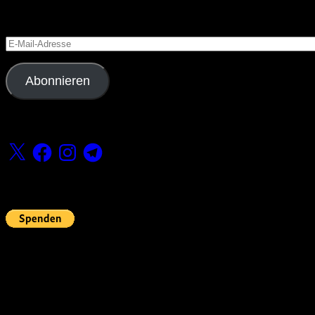
Versäume keinen Beitrag
E-
Mail-
Adresse
Abonnieren
Folge uns
X
Facebook
Instagram
Telegram
Fördern
Pin Up’s