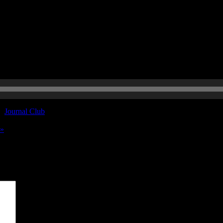
r:
Journal Club
 »
sind mit
*
markiert