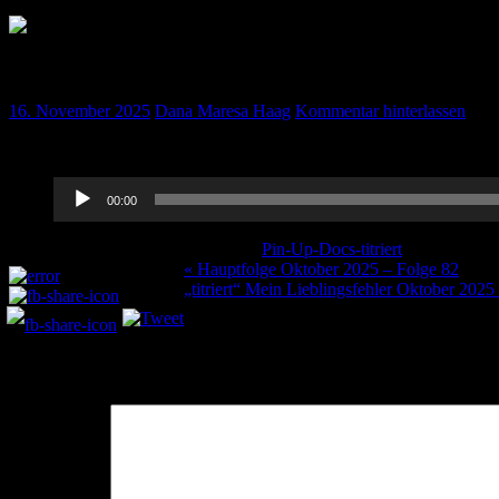
„titriert“ – Journal Club Oktober
16. November 2025
Dana Maresa Haag
Kommentar hinterlassen
Hört rein in den Journalclub der Folge 82.
Audio-
00:00
Player
Kategorie:
Pin-Up-Docs-titriert
Schlagwörte
Teilen und liken:
Beitragsnavigation
« Hauptfolge Oktober 2025 – Folge 82
„titriert“ Mein Lieblingsfehler Oktober 2025
Schreibe einen Kommentar
Deine E-Mail-Adresse wird nicht veröffentlicht.
Erforderliche Felder 