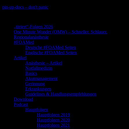
Skip
pin-up-docs – don't panic
to
Perioperative-, Intensiv- und Notfallmedizin
content
„titriert“-Folgen 2026
One Minute Wonder (OMW) – Schneller. Schlauer.
Regionalanästhesie
#FOAMed
Deutsche #FOAMed Seiten
Englische #FOAMed Seiten
Artikel
Anästhesie – Artikel
Notfallmedizin
Basics
Akutmanagement
Gerinnung
Erkrankungen
Guidelines & Handlungsempfehlungen
Download
Podcast
Hauptfolgen
Hauptfolgen 2019
Hauptfolgen 2020
Hauptfolgen 2021