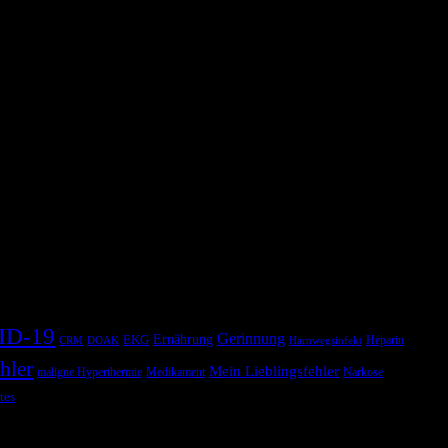
ID-19
Gerinnung
Ernährung
EKG
Heparin
CRM
DOAK
Harnwegsinfekt
hler
Mein Lieblingsfehler
maligne Hyperthermie
Medikament
Narkose
tes