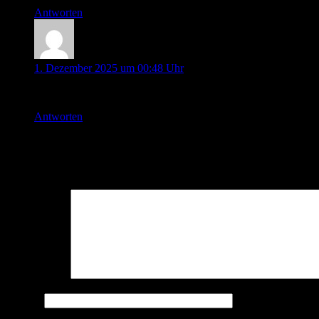
Antworten
Iris
1. Dezember 2025 um 00:48 Uhr
interessant
Antworten
Schreibe einen Kommentar
Deine E-Mail-Adresse wird nicht veröffentlicht.
Erforderliche Felder 
Kommentar
*
Name
*