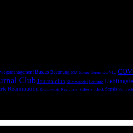
COV
Basics
wegsmanagement
Beatmung
COVID
Corona
BGA
Blutung
urnal Club
Lieblingsfe
Journalclub
Klimawandel
Leitlinie
Reanimation
trie
Sepsis
Regionalanästhesie
Schock
Vermisch
Rechtsmedizin