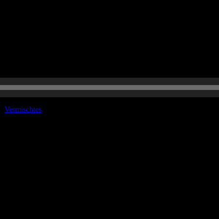
ise und Nobelpreise und Covid-Studien…
r:
Vermischtes