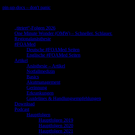
Skip
pin-up-docs – don't panic
to
Perioperative-, Intensiv- und Notfallmedizin
content
„titriert“-Folgen 2026
One Minute Wonder (OMW) – Schneller. Schlauer.
Regionalanästhesie
#FOAMed
Deutsche #FOAMed Seiten
Englische #FOAMed Seiten
Artikel
Anästhesie – Artikel
Notfallmedizin
Basics
Akutmanagement
Gerinnung
Erkrankungen
Guidelines & Handlungsempfehlungen
Download
Podcast
Hauptfolgen
Hauptfolgen 2019
Hauptfolgen 2020
Hauptfolgen 2021