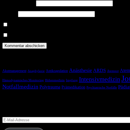
E-Mail-Adresse
*
Website
Benachrichtige mich über nachfolgende Kommentare via E-Mail.
Benachrichtige mich über neue Beiträge via E-Mail.
Schlagwörter
Anästhesie
ARDS
Atem
Akutmanagement
Antikoagulation
Anaphylaxie
Atemnot
Jo
Intensivmedizin
Hämodynamisches Monitoring
Höhenmedizin
Impfung
Notfallmedizin
Pädia
Polytrauma
Prämedikation
Psychiatrische Notfälle
Blog via E-Mail abonnieren
Versäume keinen Beitrag
E-
Mail-
Adresse