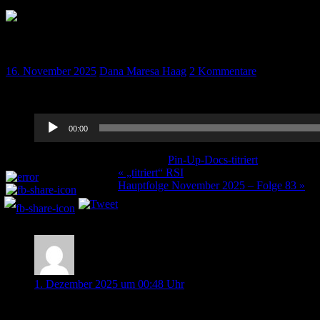
„titriert“ Vermischtes Oktober 2025
16. November 2025
Dana Maresa Haag
2 Kommentare
Das erwartet Euch im Oktober 2025 bei „Vermischtes“: IG-Nobelpre
Audio-
00:00
Player
Kategorie:
Pin-Up-Docs-titriert
Schlagwörte
Teilen und liken:
Beitragsnavigation
« „titriert“ RSI
Hauptfolge November 2025 – Folge 83 »
2 Kommentare
Iris
1. Dezember 2025 um 00:48 Uhr
interessant, danke!