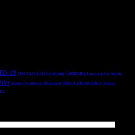
ID-19
Gerinnung
Ernährung
EKG
Heparin
CRM
DOAK
Harnwegsinfekt
hler
Mein Lieblingsfehler
maligne Hyperthermie
Medikament
Narkose
tes