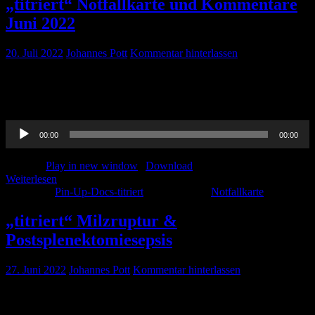
„titriert“ Notfallkarte und Kommentare
Juni 2022
20. Juli 2022
Johannes Pott
Kommentar hinterlassen
Ihr wollt nochmal hören warum eine Notfallkarte sinnvoll ist und
was wir noch so für tolle Ideen und Kommentare zu unserer letzten
Folge hatten, dann hört hier rein!
Audio-
00:00
00:00
Player
Podcast:
Play in new window
|
Download
Weiterlesen
Kategorie:
Pin-Up-Docs-titriert
Schlagwörter:
Notfallkarte
„titriert“ Milzruptur &
Postsplenektomiesepsis
27. Juni 2022
Johannes Pott
Kommentar hinterlassen
Es könnte chirurgisch werden 😉 Ines hat auch Milzruptur und Co
schön verständlich aufbereitet. Zum nachlesen gibt es das ganze hier