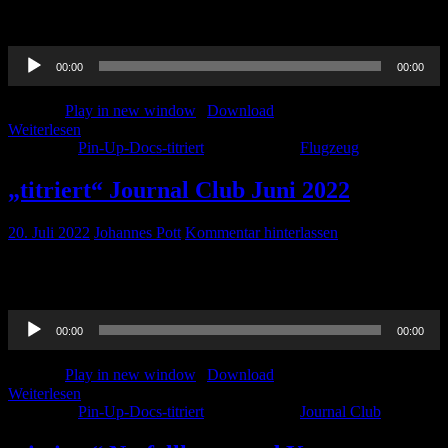
Thorben hat ein tolles Interview zu Notfällen in der Luftfahrt
aufgenommen. Viel Spaß beim hören!
Audio-
00:00
00:00
Player
Podcast:
Play in new window
|
Download
Weiterlesen
Kategorie:
Pin-Up-Docs-titriert
Schlagwörter:
Flugzeug
„titriert“ Journal Club Juni 2022
20. Juli 2022
Johannes Pott
Kommentar hinterlassen
Hier gibt es unser Journal Club von Juni 2022 zum nachhören. Viel
Spaß!
Audio-
00:00
00:00
Player
Podcast:
Play in new window
|
Download
Weiterlesen
Kategorie:
Pin-Up-Docs-titriert
Schlagwörter:
Journal Club