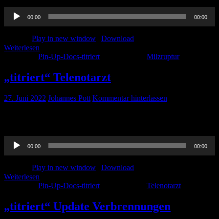
Audio-
00:00
00:00
Player
Podcast:
Play in new window
|
Download
Weiterlesen
Kategorie:
Pin-Up-Docs-titriert
Schlagwörter:
Milzruptur
„titriert“ Telenotarzt
27. Juni 2022
Johannes Pott
Kommentar hinterlassen
Paula hat sich mit einer Kollegin zum Thema Telenotarzt
ausgetauscht. Aber hört selbst!
Audio-
00:00
00:00
Player
Podcast:
Play in new window
|
Download
Weiterlesen
Kategorie:
Pin-Up-Docs-titriert
Schlagwörter:
Telenotarzt
„titriert“ Update Verbrennungen