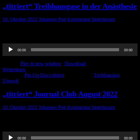
„titriert“ Treibhausgase in der Anästhesie
10. Oktober 2022
Johannes Pott
Kommentar hinterlassen
Thorben hat eine neue Serie zu Umweltthemen begonnen – dieses
Mal geht es los mit Treibhausgasen in der Anästhesie. Viel Spaß!
Audio-
00:00
00:00
Player
Podcast:
Play in new window
|
Download
Weiterlesen
Kategorie:
Pin-Up-Docs-titriert
Schlagwörter:
Treibhausgas
,
Umwelt
„titriert“ Journal Club August 2022
10. Oktober 2022
Johannes Pott
Kommentar hinterlassen
Booommmm… besser spät als nie – unser Journal Club von August
2022 – Viel Spaß beim hören!
Audio-
00:00
00:00
Player