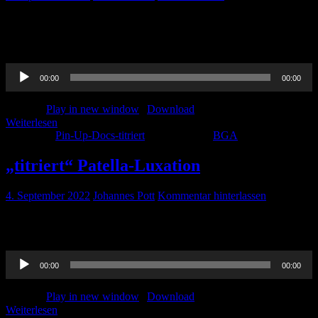
Thorben und Dana haben sich sehr umfangreich mit der
Blutgasanalyse beschäftigt. Deshalb kommt das Ganze Thema in
zwei Teilen. Viel Spaß beim hören!
Audio-
00:00
00:00
Player
Podcast:
Play in new window
|
Download
Weiterlesen
Kategorie:
Pin-Up-Docs-titriert
Schlagwörter:
BGA
„titriert“ Patella-Luxation
4. September 2022
Johannes Pott
Kommentar hinterlassen
Ihr wollt es etwas chirurgischer ? Ines hat alles zur Patella-Luxation
für euch vorbereitet!
Audio-
00:00
00:00
Player
Podcast:
Play in new window
|
Download
Weiterlesen