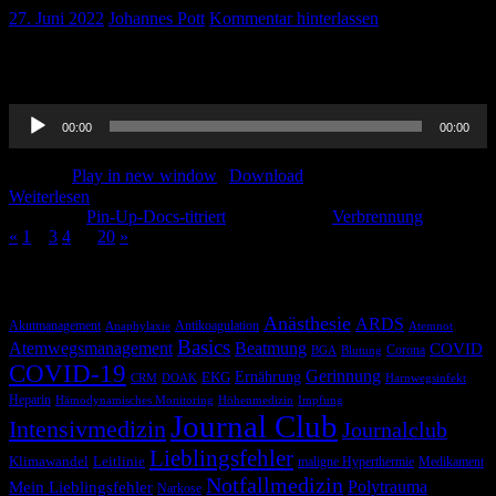
27. Juni 2022
Johannes Pott
Kommentar hinterlassen
Ihr wollt auch beim Thema Verbrennungen auf dem neuesten Stand
sein, hört rein!
Audio-
00:00
00:00
Player
Podcast:
Play in new window
|
Download
Weiterlesen
Kategorie:
Pin-Up-Docs-titriert
Schlagwörter:
Verbrennung
«
1
2
3
4
…
20
»
Schlagwörter
Anästhesie
ARDS
Akutmanagement
Antikoagulation
Anaphylaxie
Atemnot
Basics
Atemwegsmanagement
Beatmung
COVID
Corona
BGA
Blutung
COVID-19
Gerinnung
Ernährung
EKG
CRM
DOAK
Harnwegsinfekt
Heparin
Hämodynamisches Monitoring
Höhenmedizin
Impfung
Journal Club
Intensivmedizin
Journalclub
Lieblingsfehler
Klimawandel
Leitlinie
maligne Hyperthermie
Medikament
Notfallmedizin
Polytrauma
Mein Lieblingsfehler
Narkose