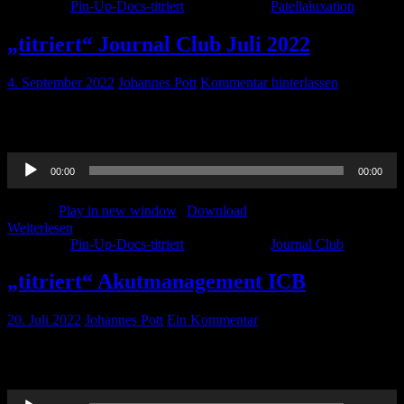
Kategorie:
Pin-Up-Docs-titriert
Schlagwörter:
Patellaluxation
„titriert“ Journal Club Juli 2022
4. September 2022
Johannes Pott
Kommentar hinterlassen
Hier kommt die „titriert“-Variante unseres Journal Clubs von Juli
2022. Viel Spaß beim hören!
Audio-
00:00
00:00
Player
Podcast:
Play in new window
|
Download
Weiterlesen
Kategorie:
Pin-Up-Docs-titriert
Schlagwörter:
Journal Club
„titriert“ Akutmanagement ICB
20. Juli 2022
Johannes Pott
Ein Kommentar
Wie manage ich sinnvoll und richtig intrakranielle Blutungen ?
Paula klärt euch auf!
Audio-