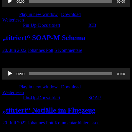
00:00
00:00
Player
Podcast:
Play in new window
|
Download
Weiterlesen
Kategorie:
Pin-Up-Docs-titriert
Schlagwörter:
ICB
„titriert“ SOAP-M Schema
20. Juli 2022
Johannes Pott
5 Kommentare
Ihr steht auf CRM, ihr steht auf Schemata. Dann seid ihr hier richtig!
Audio-
00:00
00:00
Player
Podcast:
Play in new window
|
Download
Weiterlesen
Kategorie:
Pin-Up-Docs-titriert
Schlagwörter:
SOAP
„titriert“ Notfälle im Flugzeug
20. Juli 2022
Johannes Pott
Kommentar hinterlassen