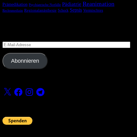
Reanimation
Pädiatrie
Prämedikation
Psychiatrische Notfälle
Sepsis
Regionalanästhesie
Schock
Vermischtes
Rechtsmedizin
Blog via E-Mail abonnieren
Versäume keinen Beitrag
E-
Mail-
Adresse
Abonnieren
Folge uns
X
Facebook
Instagram
Telegram
Fördern
Pin Up’s