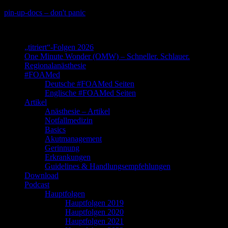
Skip
pin-up-docs – don't panic
to
Perioperative-, Intensiv- und Notfallmedizin
content
„titriert“-Folgen 2026
One Minute Wonder (OMW) – Schneller. Schlauer.
Regionalanästhesie
#FOAMed
Deutsche #FOAMed Seiten
Englische #FOAMed Seiten
Artikel
Anästhesie – Artikel
Notfallmedizin
Basics
Akutmanagement
Gerinnung
Erkrankungen
Guidelines & Handlungsempfehlungen
Download
Podcast
Hauptfolgen
Hauptfolgen 2019
Hauptfolgen 2020
Hauptfolgen 2021