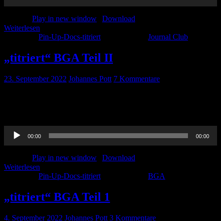
Podcast:
Play in new window
|
Download
Weiterlesen
Kategorie:
Pin-Up-Docs-titriert
Schlagwörter:
Journal Club
„titriert“ BGA Teil II
23. September 2022
Johannes Pott
7 Kommentare
Thorben und Dana haben sich sehr umfangreich mit der
Blutgasanalyse beschäftigt. Deshalb kommt das Ganze Thema in
zwei Teilen. Viel Spaß beim hören!
Audio-
00:00
00:00
Player
Podcast:
Play in new window
|
Download
Weiterlesen
Kategorie:
Pin-Up-Docs-titriert
Schlagwörter:
BGA
„titriert“ BGA Teil 1
4. September 2022
Johannes Pott
3 Kommentare