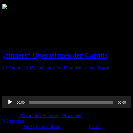
Autor:
Johannes Pott
Vom Rettungsdienstler zum Akademiker, über die Anästhesie in die
Innere und wieder zurück, auf der ITS zu Hause, begeisterter
Beifahrer.... Adrenalin, wir brauchen Adrenalin!
„titriert“ Operationen der Carotis
10. Oktober 2022
Johannes Pott
Kommentar hinterlassen
Welches ist die optimale Anästhesie für Carotis-Operationen ? Gibt
es die überhaupt? Was ist beim Neuromonitoring zu beachten. Wir
gehen dem Ganzen auf den Grund.
Audio-
00:00
00:00
Player
Podcast:
Play in new window
|
Download
Weiterlesen
Kategorie:
Pin-Up-Docs-titriert
Schlagwörter:
Carotis