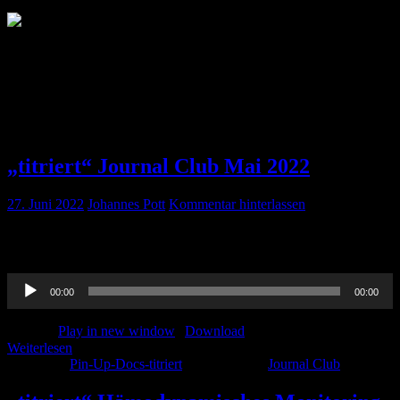
Autor:
Johannes Pott
Vom Rettungsdienstler zum Akademiker, über die Anästhesie in die
Innere und wieder zurück, auf der ITS zu Hause, begeisterter
Beifahrer.... Adrenalin, wir brauchen Adrenalin!
„titriert“ Journal Club Mai 2022
27. Juni 2022
Johannes Pott
Kommentar hinterlassen
Hier kommt unser Journal-Club von Mai 2022 – Viel Spaß beim
hören!
Audio-
00:00
00:00
Player
Podcast:
Play in new window
|
Download
Weiterlesen
Kategorie:
Pin-Up-Docs-titriert
Schlagwörter:
Journal Club