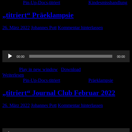
Kategorie:
Pin-Up-Docs-titriert
Schlagwörter:
Kindesmisshandlung
„titriert“ Präeklampsie
26. März 2022
Johannes Pott
Kommentar hinterlassen
Johannes erzählt euch vieles über Management der Präeklampsie.
Viel Spaß beim hören!
Audio-
00:00
00:00
Player
Podcast:
Play in new window
|
Download
Weiterlesen
Kategorie:
Pin-Up-Docs-titriert
Schlagwörter:
Präeklampsie
„titriert“ Journal Club Februar 2022
26. März 2022
Johannes Pott
Kommentar hinterlassen
Endlich ist er da… unser Journal Club von Februar 2022 in der
„titriert“-Version. Viel Spaß!
Audio-