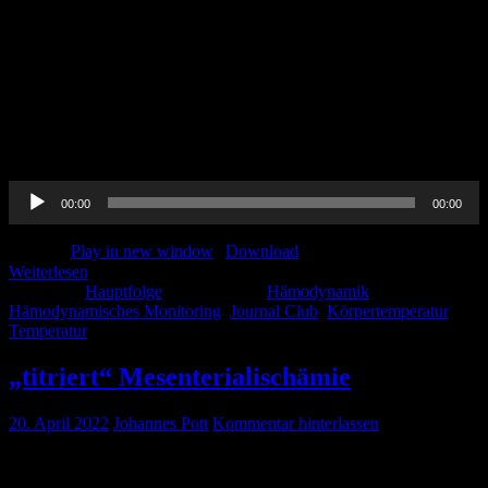
https://link.springer.com/article/10.1007/s00134-002-1298-2
https://pubmed.ncbi.nlm.nih.gov/782280/
https://pubmed.ncbi.nlm.nih.gov/3535567/ Vermischtes 13.
Notfallsymposium der AGNN in Lübeck-Travemünde Journal Club
Johannes: Association between delays to patient admission from the
emergency department and all-cause 30-day mortality. Emerg Med
J. 2022 Mar;39(3):168-173. doi: 10.1136/emermed-2021-211572.
[…]
Audio-
00:00
00:00
Player
Podcast:
Play in new window
|
Download
Weiterlesen
Kategorie:
Hauptfolge
Schlagwörter:
Hämodynamik
,
Hämodynamisches Monitoring
,
Journal Club
,
Körpertemperatur
,
Temperatur
„titriert“ Mesenterialischämie
20. April 2022
Johannes Pott
Kommentar hinterlassen
Ihr wollt (fast) alles über die Mesenterialschämie wissen ? Dann hört
hier rein!