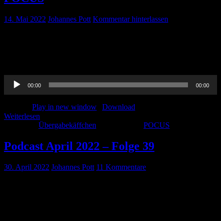
14. Mai 2022
Johannes Pott
Kommentar hinterlassen
Wir haben uns Melanie Rudolph und Ulf Lorenzen eingeladen um
gemeinsam über POCUS in der Präklinik zu sprechen. State of the
Art, spannende Fälle und vieles mehr! Hört rein 🙂
Audio-
00:00
00:00
Player
Podcast:
Play in new window
|
Download
Weiterlesen
Kategorie:
Übergabekäffchen
Schlagwörter:
POCUS
Podcast April 2022 – Folge 39
30. April 2022
Johannes Pott
11 Kommentare
Wir präsentieren: Die April-Folge 2022. Es erwartet euch unser
Journal-Club, alles zum perioperativen Temperaturmanagement und
viele spannende Fakten zum hämodynamischen Monitoring Viel
Spaß beim hören! Kommentare