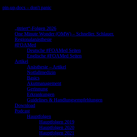
Skip
pin-up-docs – don't panic
to
Perioperative-, Intensiv- und Notfallmedizin
content
„titriert“-Folgen 2026
One Minute Wonder (OMW) – Schneller. Schlauer.
Regionalanästhesie
#FOAMed
Deutsche #FOAMed Seiten
Englische #FOAMed Seiten
Artikel
Anästhesie – Artikel
Notfallmedizin
Basics
Akutmanagement
Gerinnung
Erkrankungen
Guidelines & Handlungsempfehlungen
Download
Podcast
Hauptfolgen
Hauptfolgen 2019
Hauptfolgen 2020
Hauptfolgen 2021