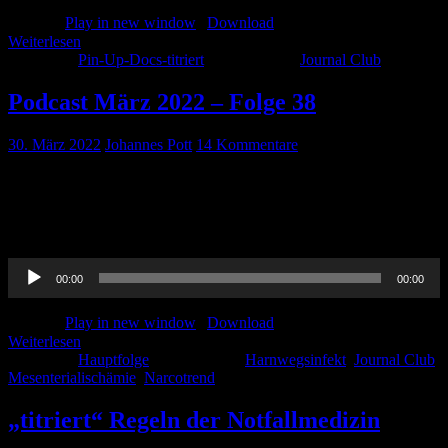
Podcast:
Play in new window
|
Download
Weiterlesen
Kategorie:
Pin-Up-Docs-titriert
Schlagwörter:
Journal Club
Podcast März 2022 – Folge 38
30. März 2022
Johannes Pott
14 Kommentare
Wir präsentieren: Die März-Folge 2022. Es erwartet euch unser
Journal-Club, Mesenterialischämie, Narkosemonitoring und ganz
viel Wissen zur Harnwegsinfektion. Viel Spaß beim hören!
Audio-
00:00
00:00
Player
Podcast:
Play in new window
|
Download
Weiterlesen
Kategorie:
Hauptfolge
Schlagwörter:
Harnwegsinfekt
,
Journal Club
,
Mesenterialischämie
,
Narcotrend
„titriert“ Regeln der Notfallmedizin