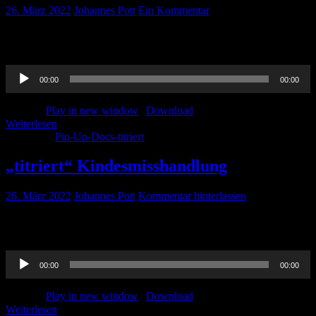
26. März 2022
Johannes Pott
Ein Kommentar
Die Regeln in der und für die Notfallmedizin hat Thorben für euch
gesammelt. Vielleicht findet ihr euch hier wieder…. viel Spaß !
Audio-
00:00
00:00
Player
Podcast:
Play in new window
|
Download
Weiterlesen
Kategorie:
Pin-Up-Docs-titriert
„titriert“ Kindesmisshandlung
26. März 2022
Johannes Pott
Kommentar hinterlassen
Schwer verdauliche Kost, aber nicht minder wichtig. Alles zur
Kindesmisshandlung….
Audio-
00:00
00:00
Player
Podcast:
Play in new window
|
Download
Weiterlesen