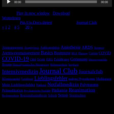
00:00
00:00
Player
Podcast:
Play in new window
|
Download
Weiterlesen
Kategorie:
Pin-Up-Docs-titriert
Schlagwörter:
Journal Club
«
1
2
3
4
5
…
20
»
Schlagwörter
Anästhesie
ARDS
Akutmanagement
Antikoagulation
Anaphylaxie
Atemnot
Basics
Atemwegsmanagement
Beatmung
COVID
Corona
BGA
Blutung
COVID-19
Gerinnung
Ernährung
EKG
CRM
DOAK
Harnwegsinfekt
Heparin
Hämodynamisches Monitoring
Höhenmedizin
Impfung
Journal Club
Intensivmedizin
Journalclub
Lieblingsfehler
Klimawandel
Leitlinie
maligne Hyperthermie
Medikament
Notfallmedizin
Polytrauma
Mein Lieblingsfehler
Narkose
Reanimation
Pädiatrie
Prämedikation
Psychiatrische Notfälle
Sepsis
Regionalanästhesie
Schock
Vermischtes
Rechtsmedizin
Blog via E-Mail abonnieren