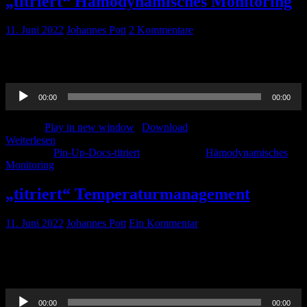
„titriert“ Hämodynamisches Monitoring
11. Juni 2022
Johannes Pott
2 Kommentare
Hier kommt der Podcast-Beitrag von Dana zum erweiterten
hämodynamischen Monitoring. Nachlesen könnt ihr alles hier
Audio-
00:00
00:00
Player
Podcast:
Play in new window
|
Download
Weiterlesen
Kategorie:
Pin-Up-Docs-titriert
Schlagwörter:
Hämodynamisches
Monitoring
„titriert“ Temperaturmanagement
11. Juni 2022
Johannes Pott
Ein Kommentar
Thorben hat alles zum Temperaturmanagement für euch aufbereitet.
Den Beitrag zum nachlesen gibt es hier Und nun die „titriert“-Folge
auf die Ohren. Viel Spass beim hören!
Audio-
00:00
00:00
Player