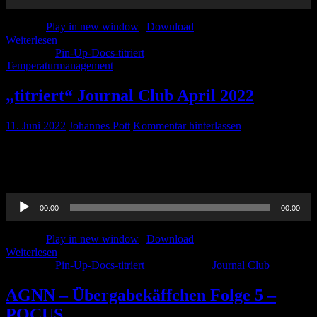
Podcast:
Play in new window
|
Download
Weiterlesen
Kategorie:
Pin-Up-Docs-titriert
Schlagwörter:
Temperaturmanagement
„titriert“ Journal Club April 2022
11. Juni 2022
Johannes Pott
Kommentar hinterlassen
Es hat sehr lange gedauert, weil wir einfach megaviel um die Ohren
hatten, aber jetzt ist sie endlich da. Die „Titriert“-Version unseres
Journal Clubs von April 2022. Viel Spaß beim hören!
Audio-
00:00
00:00
Player
Podcast:
Play in new window
|
Download
Weiterlesen
Kategorie:
Pin-Up-Docs-titriert
Schlagwörter:
Journal Club
AGNN – Übergabekäffchen Folge 5 –
POCUS