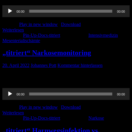
Audio-
00:00
00:00
Player
Podcast:
Play in new window
|
Download
Weiterlesen
Kategorie:
Pin-Up-Docs-titriert
Schlagwörter:
Intensivmedizin
,
Mesenterialischämie
„titriert“ Narkosemonitoring
20. April 2022
Johannes Pott
Kommentar hinterlassen
Paula hat für euch einiges zum Monitoring von Narkosetiefen
vorbereitet. Viel Spaß beim hören!
Audio-
00:00
00:00
Player
Podcast:
Play in new window
|
Download
Weiterlesen
Kategorie:
Pin-Up-Docs-titriert
Schlagwörter:
Narkose
„titriert“ Harnwegsinfektion vs.