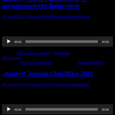
asymptomatische Bakteriurie
16. April 2022
Johannes Pott
Kommentar hinterlassen
Wann behandelt man eigentlich Bakterien im Urin und vor allem
wie ? Ines ist der Sache nachgegangen!
Audio-
00:00
00:00
Player
Podcast:
Play in new window
|
Download
Weiterlesen
Kategorie:
Pin-Up-Docs-titriert
Schlagwörter:
Harnwegsinfekt
„titriert“ Journal Club März 2022
16. April 2022
Johannes Pott
Kommentar hinterlassen
Passend zu Ostern, hier unser Journal Club der Hauptfolge März
2022. Viel Spaß beim hören!
Audio-
00:00
00:00
Player