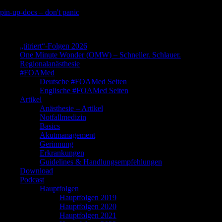
Skip
pin-up-docs – don't panic
to
Perioperative-, Intensiv- und Notfallmedizin
content
„titriert“-Folgen 2026
One Minute Wonder (OMW) – Schneller. Schlauer.
Regionalanästhesie
#FOAMed
Deutsche #FOAMed Seiten
Englische #FOAMed Seiten
Artikel
Anästhesie – Artikel
Notfallmedizin
Basics
Akutmanagement
Gerinnung
Erkrankungen
Guidelines & Handlungsempfehlungen
Download
Podcast
Hauptfolgen
Hauptfolgen 2019
Hauptfolgen 2020
Hauptfolgen 2021