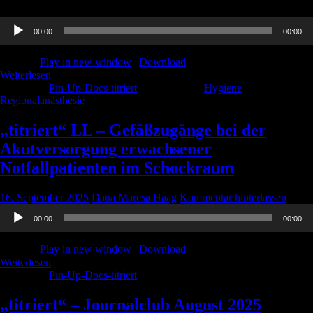
Audio-
00:00
00:00
Player
Podcast:
Play in new window
|
Download
Weiterlesen
Kategorie:
Pin-Up-Docs-titriert
Schlagwörter:
Hygiene
,
Regionalanästhesie
„titriert“ LL – Gefäßzugänge bei der
Akutversorgung erwachsener
Notfallpatienten im Schockraum
16. September 2025
Dana Maresa Haag
Kommentar hinterlassen
Audio-
00:00
00:00
Player
Podcast:
Play in new window
|
Download
Weiterlesen
Kategorie:
Pin-Up-Docs-titriert
„titriert“ – Journalclub August 2025