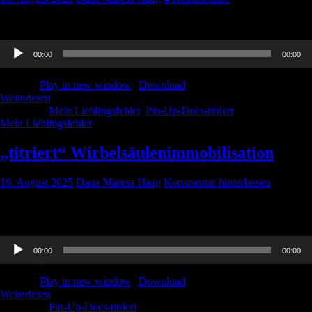
In diesem Lieblingsfehler geht es um die präklinische Intubation..
Audio-
00:00
00:00
Player
Podcast:
Play in new window
|
Download
Weiterlesen
Kategorie:
Mein Lieblingsfehler
,
Pin-Up-Docs-titriert
Schlagwörter:
Mein Lieblingsfehler
„titriert“ Wirbelsäulenimmobilisation
16. August 2025
Dana Maresa Haag
Kommentar hinterlassen
Paula und Dana sprechen über den aktuellen Stand der
Wirbelsäulenimmobilisation.
Audio-
00:00
00:00
Player
Podcast:
Play in new window
|
Download
Weiterlesen
Kategorie:
Pin-Up-Docs-titriert
Schlagwörter: