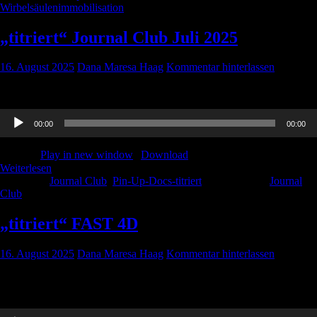
Wirbelsäulenimmobilisation
„titriert“ Journal Club Juli 2025
16. August 2025
Dana Maresa Haag
Kommentar hinterlassen
Hier geht es zum Journal Club aus Juli 2025.
Audio-
00:00
00:00
Player
Podcast:
Play in new window
|
Download
Weiterlesen
Kategorie:
Journal Club
,
Pin-Up-Docs-titriert
Schlagwörter:
Journal
Club
„titriert“ FAST 4D
16. August 2025
Dana Maresa Haag
Kommentar hinterlassen
Hier geht es zu unserem Beitrag zu dem FAST-4D Schema und der
Aufnahme mit Dr. Claudi über Schlaganfälle.
Audio-