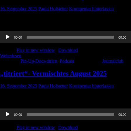
16. September 2025
Paula Hofstetter
Kommentar hinterlassen
Der Journalclub von August 2025 hier in der „titriert“-Version.
Achtung! Für die „titriert“-Folgen gibt es KEINE CME Punkte!
Audio-
00:00
00:00
Player
Podcast:
Play in new window
|
Download
Weiterlesen
Kategorie:
Pin-Up-Docs-titriert
,
Podcast
Schlagwörter:
Journalclub
„titriert“- Vermischtes August 2025
16. September 2025
Paula Hofstetter
Kommentar hinterlassen
Der „Vermischtes“-Teil von August 2025 in der „titriert“-Version.
Achtung! Für die „titriert“-Folgen gibt es KEINE CME Punkte!
Audio-
00:00
00:00
Player
Podcast:
Play in new window
|
Download