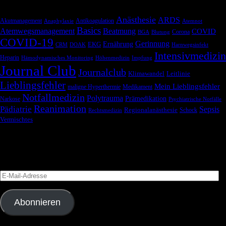
Anästhesie
ARDS
Akutmanagement
Antikoagulation
Anaphylaxie
Atemnot
Basics
Atemwegsmanagement
Beatmung
COVID
Corona
BGA
Blutung
COVID-19
Gerinnung
Ernährung
EKG
CRM
DOAK
Harnwegsinfekt
Intensivmedizin
Heparin
Hämodynamisches Monitoring
Höhenmedizin
Impfung
Journal Club
Journalclub
Klimawandel
Leitlinie
Lieblingsfehler
Mein Lieblingsfehler
maligne Hyperthermie
Medikament
Notfallmedizin
Polytrauma
Prämedikation
Narkose
Psychiatrische Notfälle
Reanimation
Pädiatrie
Sepsis
Regionalanästhesie
Schock
Rechtsmedizin
Vermischtes
Blog via E-Mail abonnieren
Versäume keinen Beitrag
E-
Mail-
Adresse
Abonnieren