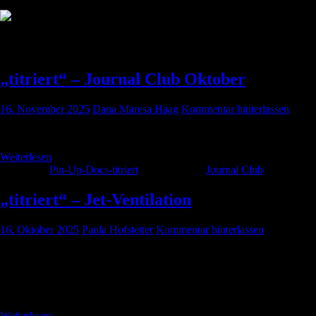
Kategorie:
Pin-Up-Docs-titriert
„titriert“ – Journal Club Oktober
16. November 2025
Dana Maresa Haag
Kommentar hinterlassen
Hört rein in den Journalclub der Folge 82.
Weiterlesen
Kategorie:
Pin-Up-Docs-titriert
Schlagwörter:
Journal Club
„titriert“ – Jet-Ventilation
16. Oktober 2025
Paula Hofstetter
Kommentar hinterlassen
Der Beitrag von Dana und Henning zu Hintergründen,
Funktionsweise, Tipps- und Tricks zur Jet-Ventilation, hier in der
„titriert“-Version. CAVE! Für die „titriert“-Folgen gibt es keine CME-
Punkte!
Weiterlesen