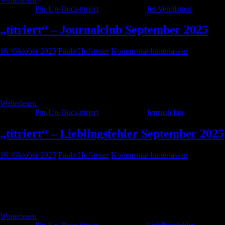
Kategorie:
Pin-Up-Docs-titriert
Schlagwörter:
Jet-Ventilation
„titriert“ – Journalclub September 2025
16. Oktober 2025
Paula Hofstetter
Kommentar hinterlassen
Hier der Journalclub von September 2025 in der „titriert“ Version. Viel
Spaß beim Hören! CAVE! Für die „titriert“-Folgen gibt es KEINE
CME-Punkte!
Weiterlesen
Kategorie:
Pin-Up-Docs-titriert
Schlagwörter:
Journalclub
„titriert“ – Lieblingsfehler September 2025
16. Oktober 2025
Paula Hofstetter
Kommentar hinterlassen
Der Lieblingsfehler von September 2025 mit einem spannenden Fall
einer Patientin mit Gerinnungsstörung und was dabei schief laufen
kann und was wir daraus lernen können. Viel Spaß beim Hören!
CAVE! Für die „titriert“-Folgen gibt es KEINE CME-Punkte!
Weiterlesen