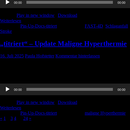
00:00
00:00
Player
Podcast:
Play in new window
|
Download
Weiterlesen
Kategorie:
Pin-Up-Docs-titriert
Schlagwörter:
FAST-4D
,
Schlaganfall
,
Stroke
„titriert“ – Update Maligne Hyperthermie
16. Juli 2025
Paula Hofstetter
Kommentar hinterlassen
Das spannende Update zur Malignen Hyperthermie hier in der
„titriert“-Version. Viel Spaß beim Hören! Achtung: für die „titriert“-
Folgen gibt es keine CME-Punkte!
Audio-
00:00
00:00
Player
Podcast:
Play in new window
|
Download
Weiterlesen
Kategorie:
Pin-Up-Docs-titriert
Schlagwörter:
maligne Hyperthermie
«
1
2
3
4
…
24
»
Schlagwörter