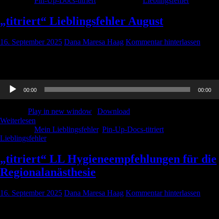
Kategorie:
Pin-Up-Docs-titriert
Schlagwörter:
Lieblingsfehler
„titriert“ Lieblingsfehler August
16. September 2025
Dana Maresa Haag
Kommentar hinterlassen
Im August berichten wir über einen Lieblingsfehler bezüglich des
Atemwegsmanagements.
Audio-
00:00
00:00
Player
Podcast:
Play in new window
|
Download
Weiterlesen
Kategorie:
Mein Lieblingsfehler
,
Pin-Up-Docs-titriert
Schlagwörter:
Lieblingsfehler
„titriert“ LL Hygieneempfehlungen für die
Regionalanästhesie
16. September 2025
Dana Maresa Haag
Kommentar hinterlassen
Prof. Thomas Wiesmann und Dana sprechen über die S1-Leitlinie
„Hygieneempfehlungen für die Regionalanästhesie“