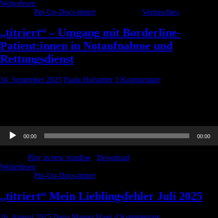
Weiterlesen
Kategorie:
Pin-Up-Docs-titriert
Schlagwörter:
Vermischtes
„titriert“ – Umgang mit Borderline-
Patient:innen in Notaufnahme und
Rettungsdienst
16. September 2025
Paula Hofstetter
2 Kommentare
Der spannende Beitrag mit Eva zum Umgang mit Borderline
Patient:innen in Notaufnahme und Rettungsdienst. Achtung! Für die
„titriert“-Folgen gibt es KEINE CME-Punkte!
Audio-
00:00
00:00
Player
Podcast:
Play in new window
|
Download
Weiterlesen
Kategorie:
Pin-Up-Docs-titriert
„titriert“ Mein Lieblingsfehler Juli 2025
16. August 2025
Dana Maresa Haag
4 Kommentare