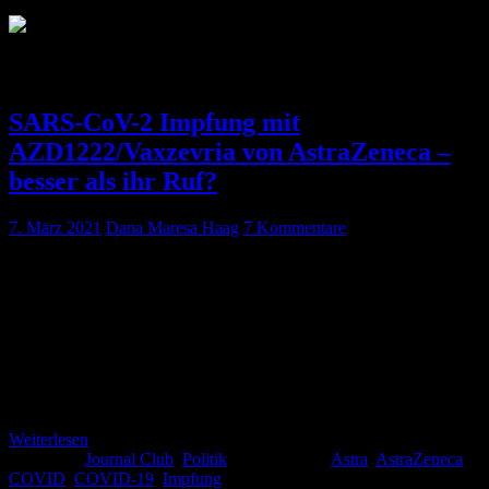
Schlagwort:
Astra
SARS-CoV-2 Impfung mit
AZD1222/Vaxzevria von AstraZeneca –
besser als ihr Ruf?
7. März 2021
Dana Maresa Haag
7 Kommentare
Der schlechte Ruf dieser Impfung eilt ihr voraus. Deshalb werden
wir versuchen, in diesem Artikel Fragen zu beantworten sowie den
Impfstoff und die Impfung näher zu erläutern, damit man sich selbst
ein möglichst objektives Bild machen kann. Was ist das für ein
Impfstoff? Der Impfstoff AZD1222/Vaxzevria von AstraZeneca ist
ein sogenannter Vektorimpfstoff und wirkt anders als die bisher
zugelassenen mRNA-Impfstoffe. […]
Weiterlesen
Kategorie:
Journal Club
,
Politik
Schlagwörter:
Astra
,
AstraZeneca
,
COVID
,
COVID-19
,
Impfung