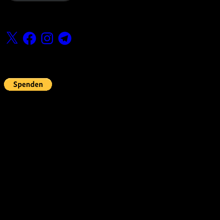
Folge uns
X
Facebook
Instagram
Telegram
Fördern
Pin Up’s