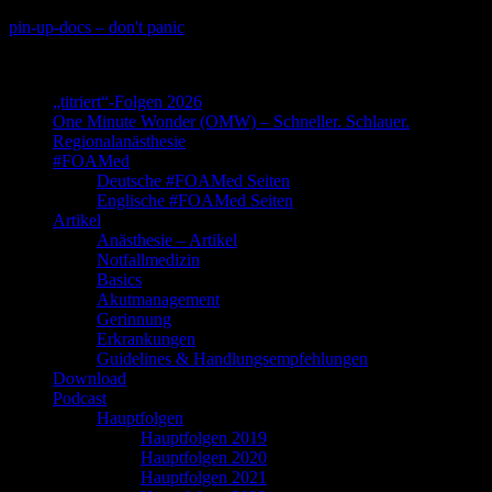
Skip
pin-up-docs – don't panic
to
Perioperative-, Intensiv- und Notfallmedizin
content
„titriert“-Folgen 2026
One Minute Wonder (OMW) – Schneller. Schlauer.
Regionalanästhesie
#FOAMed
Deutsche #FOAMed Seiten
Englische #FOAMed Seiten
Artikel
Anästhesie – Artikel
Notfallmedizin
Basics
Akutmanagement
Gerinnung
Erkrankungen
Guidelines & Handlungsempfehlungen
Download
Podcast
Hauptfolgen
Hauptfolgen 2019
Hauptfolgen 2020
Hauptfolgen 2021