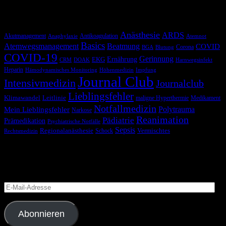
Schlagwörter
Anästhesie
ARDS
Akutmanagement
Antikoagulation
Anaphylaxie
Atemnot
Basics
Atemwegsmanagement
Beatmung
COVID
Corona
BGA
Blutung
COVID-19
Gerinnung
Ernährung
EKG
CRM
DOAK
Harnwegsinfekt
Heparin
Hämodynamisches Monitoring
Höhenmedizin
Impfung
Journal Club
Intensivmedizin
Journalclub
Lieblingsfehler
Klimawandel
Leitlinie
maligne Hyperthermie
Medikament
Notfallmedizin
Polytrauma
Mein Lieblingsfehler
Narkose
Reanimation
Pädiatrie
Prämedikation
Psychiatrische Notfälle
Sepsis
Regionalanästhesie
Schock
Vermischtes
Rechtsmedizin
Blog via E-Mail abonnieren
Versäume keinen Beitrag
E-
Mail-
Adresse
Abonnieren