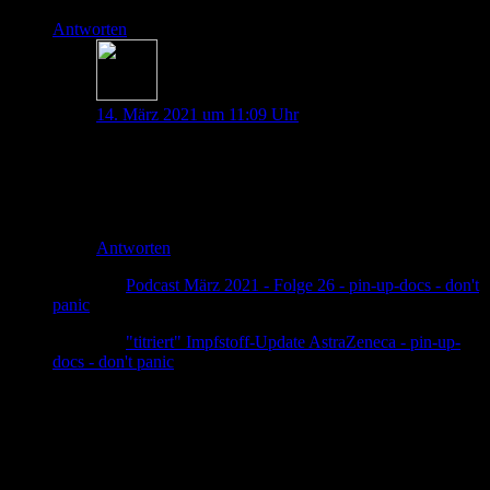
Antworten
Dana Maresa Spies
14. März 2021 um 11:09 Uhr
Vielen Dank für diese wunderbare Rückmeldung! Uns
freut es sehr, wenn wir durch unsere Artikel helfen
können, die Fakten einzuordnen. Herzliche Grüße,
Dana M. Spies
Antworten
Pingback:
Podcast März 2021 - Folge 26 - pin-up-docs - don't
panic
Pingback:
"titriert" Impfstoff-Update AstraZeneca - pin-up-
docs - don't panic
Schreibe einen Kommentar
Deine E-Mail-Adresse wird nicht veröffentlicht.
Erforderliche
Felder sind mit
*
markiert