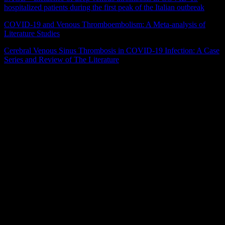
hospitalized patients during the first peak of the Italian outbreak
COVID-19 and Venous Thromboembolism: A Meta-analysis of
Literature Studies
Cerebral Venous Sinus Thrombosis in COVID-19 Infection: A Case
Series and Review of The Literature
Welches Fazit ziehen wir von den Pin-up-docs?
Betrachtet man die Tatsache, dass die überwiegende Mehrheit der
Bevölkerung einen leichten Verlauf einer SARS-CoV-2 Infektion
erleidet, ist klar, dass nicht die Verhinderung einer leichten
Virusinfektion an sich das Ziel der Impfung sein muss.
Diesbezüglich ist der Impfstoff von AstraZeneca (siehe Efficacy)
etwas im Nachteil und ist durch die Medienberichterstattung zu
Unrecht in Verruf geraten, weil er in Bezug auf eine bestimmte
Kenngröße (die absolute Verhinderung der Infektion) weniger guten
Schutz bietet, was von Seiten der Medien leider fehlgewichtet
wurde.
Viel relevanter für die Bevölkerung und für die Rückkehr zur
gesellschaftlichen Normalität sind die gefürchteten schweren
Verläufe. Das bedeutet Krankenhausaufnahme, die Notwendigkeit
auf einer Intensivstation behandelt zu werden sowie