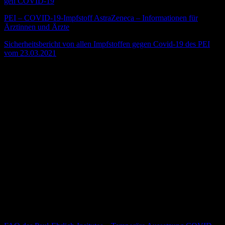
gen CO­VID-19
(19.03.2021)
PEI – COVID-19-Impfstoff AstraZeneca – Informationen für
Ärztinnen und Ärzte
(19.03.2021)
Sicherheitsbericht von allen Impfstoffen gegen Covid-19 des PEI
vom 23.03.2021
Warum wurden die Impfungen mit dem Impfstoff von
AstraZeneca gestoppt?
Das Paul-Ehrlich-Institut (PEI) gab die Empfehlung, bis zum
Abschluss der Prüfung durch die EMA die Impfungen mit dem
Impfstoff von AstraZeneca vorübergehend auszusetzen. Dies betraf
sowohl Erst- als auch Folgeimpfungen mit dem Impfstoff von
AstraZeneca. Die Begründung des PEI für diese
Vorsichtsmaßnahme war, dass eine
„auffällige Häufung einer
speziellen Form von sehr seltenen Hirnvenenthrombosen
(Sinusvenenthrombosen) in Verbindung mit einem Mangel an
Blutplättchen (Thrombozytopenie) und Blutungen in zeitlicher Nähe
zu Impfungen mit dem COVID-19-Impfstoff AstraZeneca“
aufgetreten sei.
Quelle: