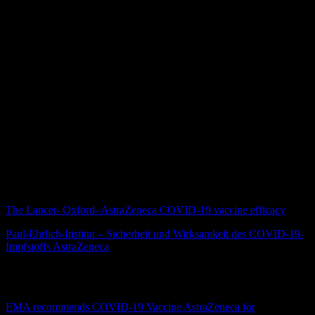
Wie wirksam ist der Wirkstoff von AstraZeneca?
Zur Beantwortung dieser Frage muss man zwei unterschiedliche
Begriffe kennen: Die sogenannte „efficacy“ und die „effectiveness“.
Die „efficacy“ ist die Effektivität, die in der Zulassungsstudie
gemessen wurde. Die „effectiveness“ ist die Effektivität, die man im
Rahmen von Studien bei realen Impfkampagnen
nach
der
Zulassung erkennen kann.
Die beschriebene „efficacy“ in der in Lancet veröffentlichten Studie
liegt bei 70,4%. Diese Studie ist auch die Grundlage für die
Angaben des Paul-Ehrlich-Institutes.
Quellen:
The Lancet- Oxford–AstraZeneca COVID-19 vaccine efficacy
Paul-Ehrlich-Institut – Si­cher­heit und Wirk­sam­keit des CO­VID-19-
Impf­stoffs Astra­Zene­ca
Die European Medicines Agency (EMA, Amsterdam, bis 2019 in
London) gibt die „efficacy“ mit 60% an.
EMA recommends COVID-19 Vaccine AstraZeneca for