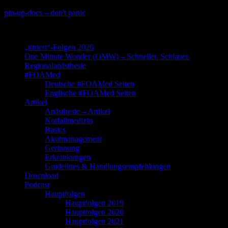
Skip
pin-up-docs – don't panic
to
Perioperative-, Intensiv- und Notfallmedizin
content
„titriert“-Folgen 2026
One Minute Wonder (OMW) – Schneller. Schlauer.
Regionalanästhesie
#FOAMed
Deutsche #FOAMed Seiten
Englische #FOAMed Seiten
Artikel
Anästhesie – Artikel
Notfallmedizin
Basics
Akutmanagement
Gerinnung
Erkrankungen
Guidelines & Handlungsempfehlungen
Download
Podcast
Hauptfolgen
Hauptfolgen 2019
Hauptfolgen 2020
Hauptfolgen 2021