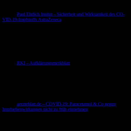
Juckreiz oder ein Hautausschlag.
Quelle:
Paul Ehrlich Insitut – Si­cher­heit und Wirk­sam­keit des CO­
VID-19-Impf­stoffs Astra­Zene­ca
Kann ich die Impfreaktion auch abmildern?
In dem Aufklärungsmerkblatt des RKI werden fiebersenkende und
schmerzlindernde Medikamente genannt wie z.B. Paracetamol
genannt, die die Impfreaktion abmildern können.
Quelle:
RKI – Aufklärungsmerkblatt
Hierzu gibt es aber aktuell keine generelle Empfehlung, auch weil in
der Fachliteratur über eine Verminderung des Antikörpertiters (also
der Höhe der Antikörper-Anzahl) durch Paracetamol / NSAR
diskutiert wird. Bitte besprecht deshalb die Einnahme und den
Einnahmezeitpunkt mit Eurem Haus-/Impfarzt.
Quelle:
aerzteblatt.de –
COVID-19: Paracetamol & Co gegen
Impfnebenwirkungen nicht zu früh einnehmen
Wie groß war die Studiengröße und was ist mit Langzeitfolgen?