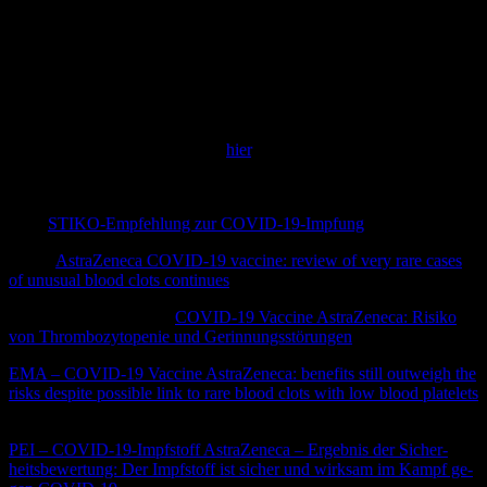
Diese Empfehlungen basieren auf oben genanntem Positionspapier,
eine wissenschaftliche Publikation liegt diesem noch nicht zu
Grunde. Daher handelt es sich um Einzelfallentscheidungen. Sobald
Publikationen vorliegen, werden wir den Artikel an dieser Stelle
weiter ergänzen.
Eine populärwissenschaftliche Darstellung wie das Ganze
funktionieren könnte, findet ihr
hier
.
Quellen:
RKI:
STIKO-Empfehlung zur COVID-19-Impfung
(01.04.2021)
EMA:
AstraZeneca COVID-19 vaccine: review of very rare cases
of unusual blood clots continues
(31.03.2021)
PEI – Rote Hand Brief:
COVID-19 Vaccine AstraZeneca: Risiko
von Thrombozytopenie und Gerinnungsstörungen
EMA – COVID-19 Vaccine AstraZeneca: benefits still outweigh the
risks despite possible link to rare blood clots with low blood platelets
(19.03.2021)
PEI – CO­VID-19-Impf­stoff Astra­Zene­ca – Er­geb­nis der Si­cher­
heits­be­wer­tung: Der Impf­stoff ist si­cher und wirk­sam im Kampf ge­