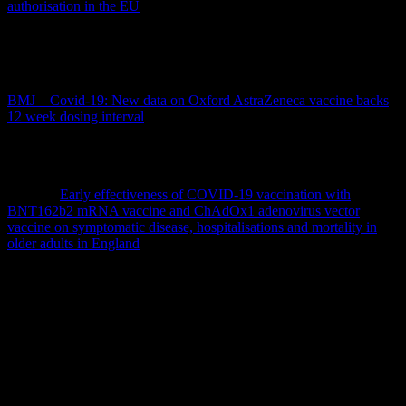
authorisation in the EU
Die Effektivität bezüglich der Verhinderung eines schweren Verlaufs
und einer Krankenhaus-Aufnahme wird mit 82,4% nach der zweiten
Dosis angegeben.
BMJ – Covid-19: New data on Oxford AstraZeneca vaccine backs
12 week dosing interval
In einem Preprint (einer Vor-Veröffentlichung) wird die Wirksamkeit
von BionTech und AstraZeneca als vergleichbar beschrieben.
Preprint:
Early effectiveness of COVID-19 vaccination with
BNT162b2 mRNA vaccine and ChAdOx1 adenovirus vector
vaccine on symptomatic disease, hospitalisations and mortality in
older adults in England
Im Journal of American Medical Association (JAMA) wurde
Folgendes veröffentlicht:
Durch die Impfung mit AZ1222 kann ein schwerer Covid-19
Verlauf mit nahezu 100% erfolgreich verhindert werden und die
Notwendigkeit eines Krankenhausaufenthaltes entfallen. Eine
wechselhafte Effektivität (efficacy) zeigt sich aber bei klinischen
Erkrankungen, wenn es um „variants of concern“, das heißt neuere
Mutationen, geht.