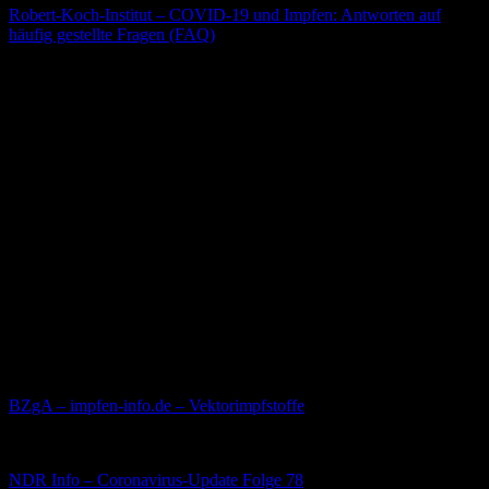
Robert-Koch-Institut – COVID-19 und Impfen: Antworten auf
häufig gestellte Fragen (FAQ)
Kann die Impfung meine DNA verändern?
Adenoviren sind „Schnupfenviren“, mit denen der Mensch regelhaft
in Kontakt kommt. Bei einer Infektion mit einem solchen
Adenovirus zeigte sich bisher keine Veränderung der menschlichen
DNA.
Bei einer Impfung wird ein bestimmter – nicht mehr
vermehrungsfähiger – Teil dieses Adenovirus verimpft. Im Fall der
AstraZeneca-Impfung wird also ein „Schnupfen-/Erkältungs-Virus“
von Schimpansen (Adenovirus) als Vektorvirus eingesetzt.
Auch hier besteht nach aktuellem Stand der Wissenschaft kein
Risiko der Veränderung des Erbgutes der geimpften Person.
Quellen:
BZgA – impfen-info.de – Vektorimpfstoffe
Hier eine ausführliche Erklärung des Virologen Prof. Dr. Drosten:
NDR Info – Coronavirus-Update Folge 78
ab Seite 15/18