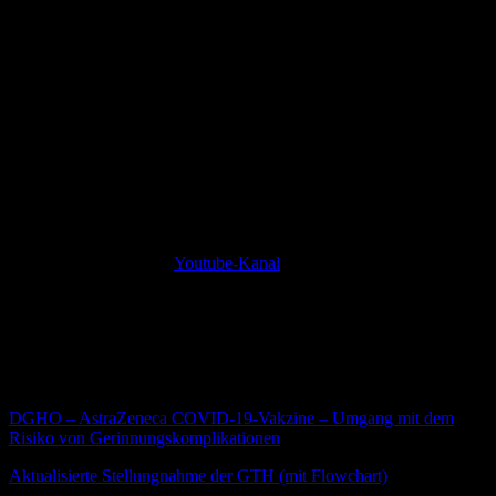
Häufung könnte aber auch als Folge von Impfstrategien der
Mitgliedsländer vorgetäuscht sein. Dennoch wurde am 01.04.2021
nun von der STIKO eine Empfehlung herausgegeben, den Impfstoff
von AstraZeneca nur noch für ≥ 60 Jährige einzusetzen.
Geimpfte Personen sollen sich umgehend ärztlich vorstellen, wenn
sie nach der Impfung Symptome wie schwere oder anhaltende
Kopfschmerzen auftreten, die länger als vier Tage nach der Impfung
anhalten, Kurzatmigkeit, Brustschmerzen, Arm- oder
Beinschwellungen entwickeln oder sich über die Impfstelle hinaus
Blutergüsse ausbilden.
Ein sehr sehenswertes Video zur Kontroverse von Mai Thi Nguyen-
Kim findet Ihr in ihrem
Youtube-Kanal
.
Mittlerweile gibt es eine erste Stellungnahme der
Universitätsmedizin Greifswald zu den Ursachen der
thromboembolischen Ereignisse sowie eine Stellungnahme der
Gesellschaft für Thrombose- und Hämostaseforschung mit
Empfehlungen zur Diagnostik und Therapie.
DGHO – AstraZeneca COVID-19-Vakzine – Umgang mit dem
Risiko von Gerinnungskomplikationen
(30.03.2021)
Aktualisierte Stellungnahme der GTH (mit Flowchart)
(22.03.2021)