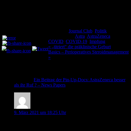
jemand neue Quellen mit uns teilen möchte, Fehler gefunden oder
Verbesserungsvorschläge hat und/oder uns Rückmeldungen senden
möchte: Wir freuen uns über jede Nachricht.
Kategorie:
Journal Club
,
Politik
Teilen und liken:
Schlagwörter:
Astra
,
AstraZeneca
,
COVID
,
COVID-19
,
Impfung
Beitragsnavigation
« „titriert“ die präklinische Geburt
Basics – Perioperatives Steroidmanagement
»
7 Kommentare
Pingback:
Ein Beitrag der Pin-Up-Docs: AstraZeneca besser
als ihr Ruf ? – News Papers
Bernd
9. März 2021 um 18:25 Uhr
Wiedermal vom Feinsten. Kompliment. Gut recherchiert,
lockerlässig und verständlich erklärt. Dana fades the doubts.