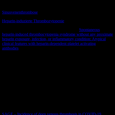
DocCheck Flexikon:
Sinusvenenthrombose
Heparin-induzierte Thrombozytopenie
Case-Report zu HIT ohne Heparin-Exposition:
Spontaneous
heparin-induced thrombocytopenia syndrome without any proximate
heparin exposure, infection, or inflammatory condition: Atypical
clinical features with heparin-dependent platelet activating
antibodies
Gibt es auch Fälle von Thrombo-embolischen Ereignissen und
Sinusvenenthrombosen ausgelöst oder in Zusammenhang mit
einer Covid-19 Infektion?
Wissenschaftlich scheint bisher bewiesen, dass eine Covid-19-
Infektion
selbst, wie mehrfach in der Fachliteratur beschrieben, zu
einer deutlich erhöhten Inzidenz an thrombo-embolischen
Ereignissen führt. Auch eine mögliche Korrelation von
Sinusvenenthrombosen und einer Covid-19-
Infektion
werden
beschrieben.
Quellen:
SAGE – Incidence of deep venous thrombosis in COVID-19