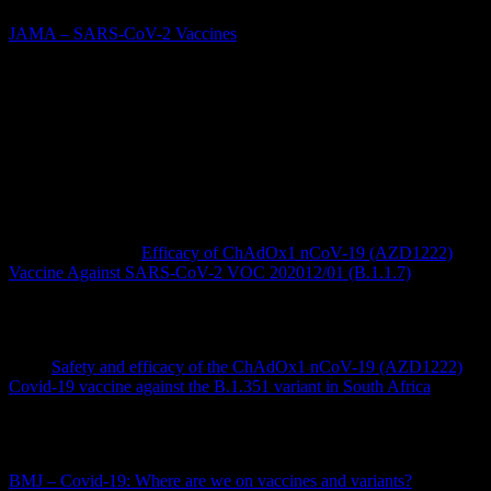
JAMA – SARS-CoV-2 Vaccines
Ist der Impfstoff von AstraZeneca auch wirksam gegen die
sogenannten „variants of concern“, also gegen die Mutationen?
Der Impfstoff von AstraZeneca ist laut British Medical Journal
(BMJ) und einem Preprint in dem Fachjournal Lancet gegen die
Variante B.1.1.7. zu 74% wirksam.
Quellen:
Preprint in Lancet:
Efficacy of ChAdOx1 nCoV-19 (AZD1222)
Vaccine Against SARS-CoV-2 VOC 202012/01 (B.1.1.7)
Über die südafrikanische Variante B.1.351 scheint es zum aktuellen
Zeitpunkt nur sehr wenig Informationen zu geben.
BMJ:
Safety and efficacy of the ChAdOx1 nCoV-19 (AZD1222)
Covid-19 vaccine against the B.1.351 variant in South Africa
Einige Varianten und die Wirksamkeit der Impfungen sind hier
genauer nachzulesen:
BMJ – Covid-19: Where are we on vaccines and variants?