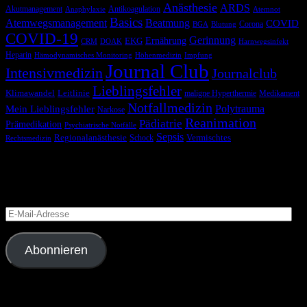
Anästhesie
ARDS
Akutmanagement
Antikoagulation
Anaphylaxie
Atemnot
Basics
Atemwegsmanagement
Beatmung
COVID
Corona
BGA
Blutung
COVID-19
Gerinnung
Ernährung
EKG
CRM
DOAK
Harnwegsinfekt
Heparin
Hämodynamisches Monitoring
Höhenmedizin
Impfung
Journal Club
Intensivmedizin
Journalclub
Lieblingsfehler
Klimawandel
Leitlinie
maligne Hyperthermie
Medikament
Notfallmedizin
Polytrauma
Mein Lieblingsfehler
Narkose
Reanimation
Pädiatrie
Prämedikation
Psychiatrische Notfälle
Sepsis
Regionalanästhesie
Schock
Vermischtes
Rechtsmedizin
Blog via E-Mail abonnieren
Versäume keinen Beitrag
E-
Mail-
Adresse
Abonnieren
Folge uns