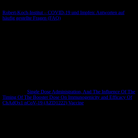
nach der Erstimpfung erhalten.
Robert-Koch-Institut – COVID-19 und Impfen: Antworten auf
häufig gestellte Fragen (FAQ)
Kann ich trotz Impfung mit AstraZeneca bei einer möglichen
Infektion mit SARS-CoV-2 das Virus auf andere übertragen?
Nach derzeitiger wissenschaftlicher Meinung wird durch die
Impfung die Weitergabe des Virus eingeschränkt. Studien zur
sogenannten Transmission des Virus bei AstraZeneca-Geimpften
sind in der nächsten Zeit zu erwarten, liegen jedoch zum aktuellen
Zeitpunkt noch nicht vor. Aus einem Preprint in Lancet (mit einem
anderen Studien-Endpunkt) ergibt sich aber eine Reduktion der
Übertragung durch die AZ-Impfung.
The Lancet:
Single Dose Administration, And The Influence Of The
Timing Of The Booster Dose On Immunogenicity and Efficacy Of
ChAdOx1 nCoV-19 (AZD1222) Vaccine
Kann ich nachlesen, was in der Impfung für Stoffe enthalten
sind?
Ja, hier: