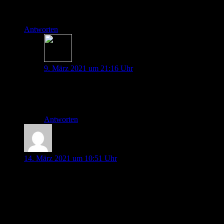
Liebe Grüße vom Kollegen mit Astra-Power und Zeneca-
Blut.
Antworten
Dana Maresa Spies
9. März 2021 um 21:16 Uhr
Lieber Bernd, vielen Dank für die Rückmeldung!
Liebe Grüße zurück! Dana
Antworten
Barbara
14. März 2021 um 10:51 Uhr
Besten Dank für die tolle Zusammenstellung und die
Quellenangaben. Äußerst hilfreich im Gespräch mit
Impflingen. Unqualifizierte Pressemitteilungen drohen den
Impfstoff „zu verbrennen“. Das darf nicht passieren, gerade in
der Situation momentan. Wir brauchen den Astrazeneca-
Impfstoff.