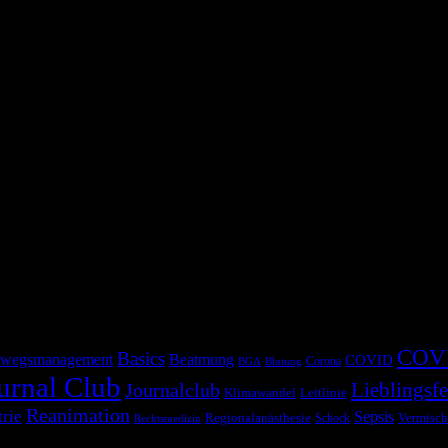
 bekannt, aber es wird auch nicht besser wenn man sich nicht der Hera
n „Skeptics Guide to Emergency Medicine“ bei Dr. Ken Milne. Es war e
COV
Basics
wegsmanagement
Beatmung
COVID
Corona
BGA
Blutung
urnal Club
Lieblingsfe
Journalclub
Klimawandel
Leitlinie
Reanimation
trie
Sepsis
Regionalanästhesie
Schock
Vermisch
Rechtsmedizin