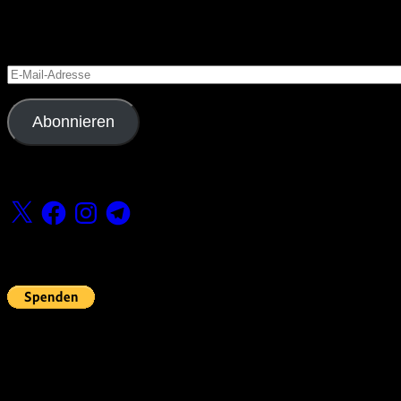
Blog via E-Mail abonnieren
Versäume keinen Beitrag
E-
Mail-
Adresse
Abonnieren
Folge uns
X
Facebook
Instagram
Telegram
Fördern
Pin Up’s