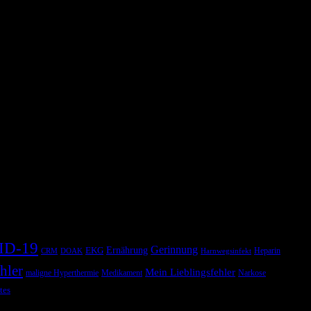
usforderung stellt. Wir waren also in einem englischsprachigen
ine Riesenfreude und den Podcast mit Shownotes findet ihr hier. […]
ID-19
Gerinnung
Ernährung
EKG
Heparin
CRM
DOAK
Harnwegsinfekt
hler
Mein Lieblingsfehler
maligne Hyperthermie
Medikament
Narkose
tes