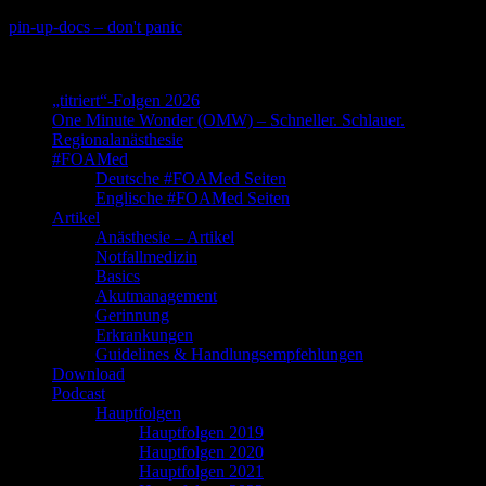
Skip
pin-up-docs – don't panic
to
Perioperative-, Intensiv- und Notfallmedizin
content
„titriert“-Folgen 2026
One Minute Wonder (OMW) – Schneller. Schlauer.
Regionalanästhesie
#FOAMed
Deutsche #FOAMed Seiten
Englische #FOAMed Seiten
Artikel
Anästhesie – Artikel
Notfallmedizin
Basics
Akutmanagement
Gerinnung
Erkrankungen
Guidelines & Handlungsempfehlungen
Download
Podcast
Hauptfolgen
Hauptfolgen 2019
Hauptfolgen 2020
Hauptfolgen 2021