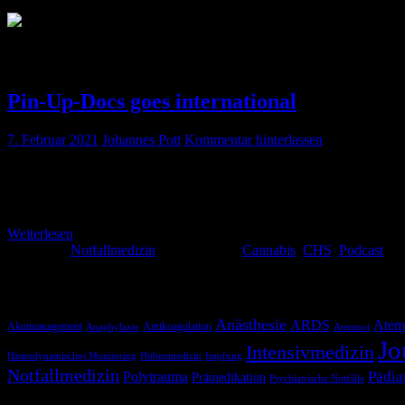
Schlagwort:
CHS
Pin-Up-Docs goes international
7. Februar 2021
Johannes Pott
Kommentar hinterlassen
Thorben und Johannes sind für ihre „exzellenten“ Englisch-Kenntnisse
Podcast zu Gast und nicht nur in irgendeinem, sondern im großartige
Weiterlesen
Kategorie:
Notfallmedizin
Schlagwörter:
Cannabis
,
CHS
,
Podcast
Schlagwörter
Anästhesie
ARDS
Atem
Akutmanagement
Antikoagulation
Anaphylaxie
Atemnot
Jo
Intensivmedizin
Hämodynamisches Monitoring
Höhenmedizin
Impfung
Notfallmedizin
Pädia
Polytrauma
Prämedikation
Psychiatrische Notfälle