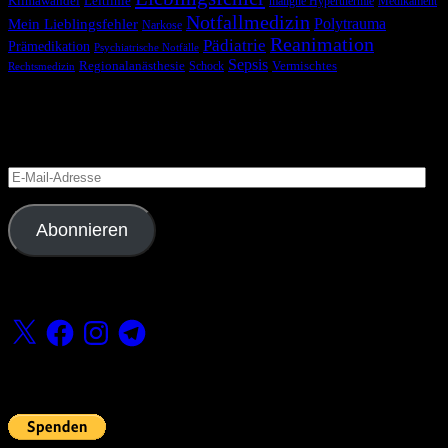
Klimawandel
Leitlinie
maligne Hyperthermie
Medikament
Notfallmedizin
Polytrauma
Mein Lieblingsfehler
Narkose
Reanimation
Pädiatrie
Prämedikation
Psychiatrische Notfälle
Sepsis
Regionalanästhesie
Schock
Vermischtes
Rechtsmedizin
Blog via E-Mail abonnieren
Versäume keinen Beitrag
E-
Mail-
Adresse
Abonnieren
Folge uns
X
Facebook
Instagram
Telegram
Fördern