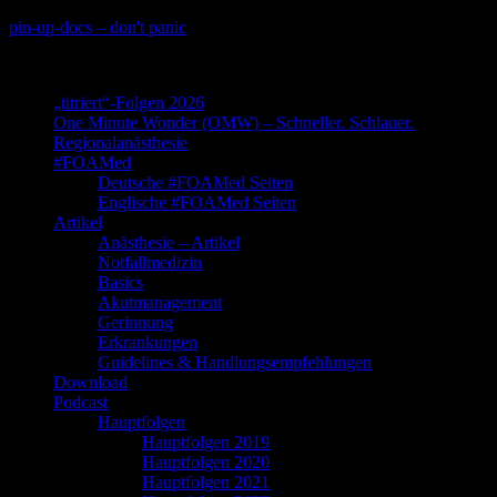
Skip
pin-up-docs – don't panic
to
Perioperative-, Intensiv- und Notfallmedizin
content
„titriert“-Folgen 2026
One Minute Wonder (OMW) – Schneller. Schlauer.
Regionalanästhesie
#FOAMed
Deutsche #FOAMed Seiten
Englische #FOAMed Seiten
Artikel
Anästhesie – Artikel
Notfallmedizin
Basics
Akutmanagement
Gerinnung
Erkrankungen
Guidelines & Handlungsempfehlungen
Download
Podcast
Hauptfolgen
Hauptfolgen 2019
Hauptfolgen 2020
Hauptfolgen 2021