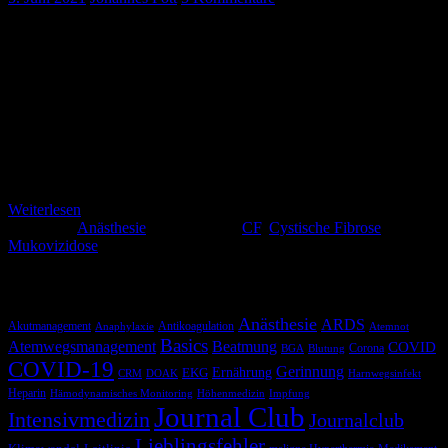
Die Cystische Fibrose ist mit einem Fall bei 2000 Neugeborenen die
häufigste Erbkrankheit in Europa [1]. Die Betroffenen werden
durch, mittlerweile stark veränderte und sehr fortschrittliche
Behandlungskonzepte in speziellen Zentren [10] immer älter
(durchschnittlich 38-40 Jahre). Allerdings verbringen sie große Teile
ihres Lebens in Krankenhäusern. Früher oder später kommen Sie
auch nicht an einer Narkose vorbei und fallen uns Anästhesist*innen
in […]
Weiterlesen
Kategorie:
Anästhesie
Schlagwörter:
CF
,
Cystische Fibrose
,
Mukovizidose
Schlagwörter
Anästhesie
ARDS
Akutmanagement
Antikoagulation
Anaphylaxie
Atemnot
Basics
Atemwegsmanagement
Beatmung
COVID
Corona
BGA
Blutung
COVID-19
Gerinnung
Ernährung
EKG
CRM
DOAK
Harnwegsinfekt
Heparin
Hämodynamisches Monitoring
Höhenmedizin
Impfung
Journal Club
Intensivmedizin
Journalclub
Lieblingsfehler