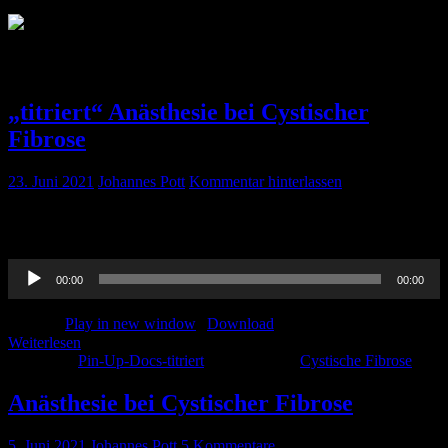
Schlagwort:
Cystische Fibrose
„titriert“ Anästhesie bei Cystischer
Fibrose
23. Juni 2021
Johannes Pott
Kommentar hinterlassen
Den Beitrag von Jana zur Anästhesie bei cystischer Fibrose, hier in
der titriert-Version. Den Beitrag zum nachlesen findet ihr hier
Audio-
00:00
00:00
Player
Podcast:
Play in new window
|
Download
Weiterlesen
Kategorie:
Pin-Up-Docs-titriert
Schlagwörter:
Cystische Fibrose
Anästhesie bei Cystischer Fibrose
5. Juni 2021
Johannes Pott
5 Kommentare