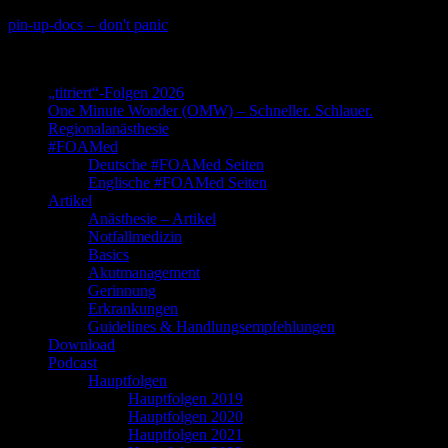
Skip
pin-up-docs – don't panic
to
Perioperative-, Intensiv- und Notfallmedizin
content
„titriert“-Folgen 2026
One Minute Wonder (OMW) – Schneller. Schlauer.
Regionalanästhesie
#FOAMed
Deutsche #FOAMed Seiten
Englische #FOAMed Seiten
Artikel
Anästhesie – Artikel
Notfallmedizin
Basics
Akutmanagement
Gerinnung
Erkrankungen
Guidelines & Handlungsempfehlungen
Download
Podcast
Hauptfolgen
Hauptfolgen 2019
Hauptfolgen 2020
Hauptfolgen 2021