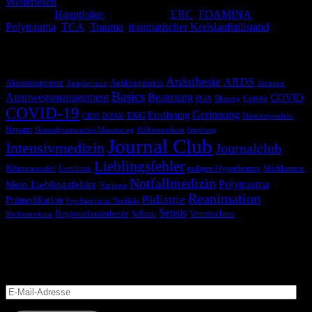
Weiterlesen
Kategorie:
Hauptfolge
Schlagwörter:
ERC
,
FOAMINA
,
Polytrauma
,
TCA
,
Trauma
,
traumatischer Kreislaufstillstand
Schlagwörter
Anästhesie
ARDS
Akutmanagement
Antikoagulation
Anaphylaxie
Atemnot
Basics
Atemwegsmanagement
Beatmung
COVID
Corona
BGA
Blutung
COVID-19
Gerinnung
Ernährung
EKG
CRM
DOAK
Harnwegsinfekt
Heparin
Hämodynamisches Monitoring
Höhenmedizin
Impfung
Journal Club
Intensivmedizin
Journalclub
Lieblingsfehler
Klimawandel
Leitlinie
maligne Hyperthermie
Medikament
Notfallmedizin
Polytrauma
Mein Lieblingsfehler
Narkose
Reanimation
Pädiatrie
Prämedikation
Psychiatrische Notfälle
Sepsis
Regionalanästhesie
Schock
Vermischtes
Rechtsmedizin
Blog via E-Mail abonnieren
Versäume keinen Beitrag
E-
Mail-