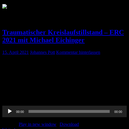
Schlagwort:
ERC
Traumatischer Kreislaufstillstand – ERC
2021 mit Michael Eichinger
15. April 2021
Johannes Pott
Kommentar hinterlassen
Long time no see – but they are back! Ein Interview zum
Traumatischen Kreislaufstillstand! Es war uns eine große Ehre mit
Michael Eichinger von FOAMINA ein Interview zu den neuen
ERC-Guidelines zur Traumareanimation zu führen. Vieles zum
Nachlesen findet ihr im Blogbeitrag von Michael hier Die Original-
ERC-Guidelines kann man kostenlos herunterladen. Viel Spaß beim
hören und gebt uns gerne Feedback!
Audio-
00:00
00:00
Player
Podcast:
Play in new window
|
Download