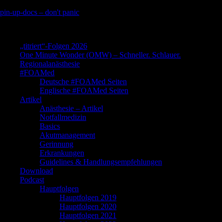
Skip
pin-up-docs – don't panic
to
Perioperative-, Intensiv- und Notfallmedizin
content
„titriert“-Folgen 2026
One Minute Wonder (OMW) – Schneller. Schlauer.
Regionalanästhesie
#FOAMed
Deutsche #FOAMed Seiten
Englische #FOAMed Seiten
Artikel
Anästhesie – Artikel
Notfallmedizin
Basics
Akutmanagement
Gerinnung
Erkrankungen
Guidelines & Handlungsempfehlungen
Download
Podcast
Hauptfolgen
Hauptfolgen 2019
Hauptfolgen 2020
Hauptfolgen 2021