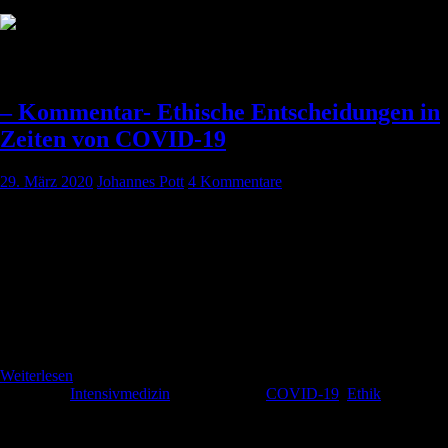
Schlagwort:
Ethik
– Kommentar- Ethische Entscheidungen in
Zeiten von COVID-19
29. März 2020
Johannes Pott
4 Kommentare
COVID-19 ist DIE medizinische Herausforderung unseres
Jahrhunderts wenn nicht des ganzen Jahrtausends. Wenn man in
unsere europäischen Nachbarländer schaut, sieht man
Gesundheitssysteme am Limit. Kommen wir genauso weit, wie hart
wird es uns treffen? Diese Fragen können wir nicht beantworten, aber
wir können uns damit auseinandersetzen was potenziell auf uns
zukommen könnte und wie wir damit umgehen wollen. Wir haben […]
Weiterlesen
Kategorie:
Intensivmedizin
Schlagwörter:
COVID-19
,
Ethik
Schlagwörter