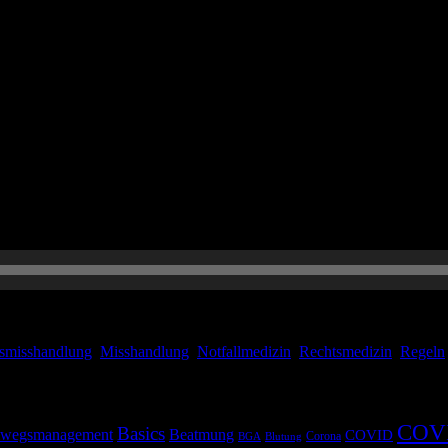
bei unser Journal Club, außerdem die notfallmedizinisch-rechtsmediz
hes Management der Eklampsie sowie ganz viele Regeln zum Notfallma
smisshandlung
,
Misshandlung
,
Notfallmedizin
,
Rechtsmedizin
,
Regeln
COV
Basics
wegsmanagement
Beatmung
COVID
Corona
BGA
Blutung