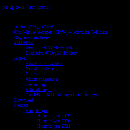
Skip
pin-up-docs – don't panic
to
Perioperative-, Intensiv- und Notfallmedizin
content
„titriert“-Folgen 2026
One Minute Wonder (OMW) – Schneller. Schlauer.
Regionalanästhesie
#FOAMed
Deutsche #FOAMed Seiten
Englische #FOAMed Seiten
Artikel
Anästhesie – Artikel
Notfallmedizin
Basics
Akutmanagement
Gerinnung
Erkrankungen
Guidelines & Handlungsempfehlungen
Download
Podcast
Hauptfolgen
Hauptfolgen 2019
Hauptfolgen 2020
Hauptfolgen 2021