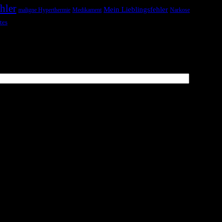
hler
Mein Lieblingsfehler
maligne Hyperthermie
Medikament
Narkose
tes