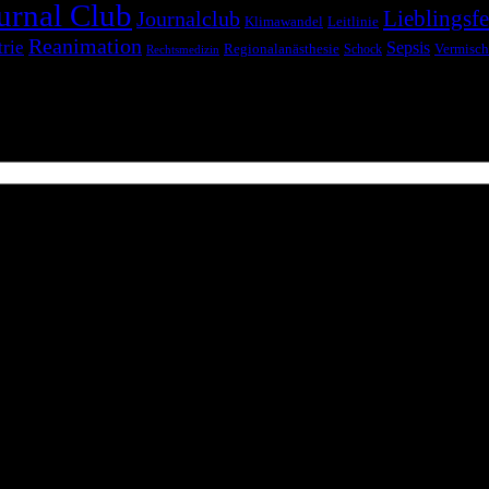
urnal Club
Lieblingsfe
Journalclub
Klimawandel
Leitlinie
Reanimation
trie
Sepsis
Regionalanästhesie
Schock
Vermisch
Rechtsmedizin