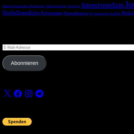
Jo
Intensivmedizin
Hämodynamisches Monitoring
Höhenmedizin
Impfung
Notfallmedizin
Pädia
Polytrauma
Prämedikation
Psychiatrische Notfälle
Blog via E-Mail abonnieren
Versäume keinen Beitrag
E-
Mail-
Adresse
Abonnieren
Folge uns
X
Facebook
Instagram
Telegram
Fördern