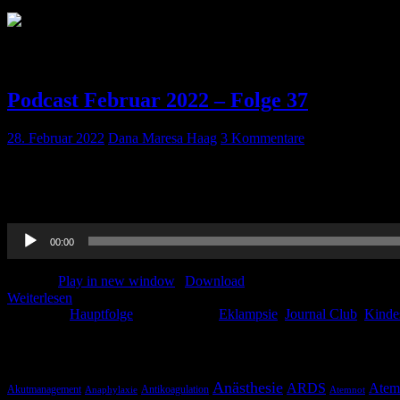
Schlagwort:
Misshandlung
Podcast Februar 2022 – Folge 37
28. Februar 2022
Dana Maresa Haag
3 Kommentare
Auch im Februar gibt es wieder spannende Themen: Wie immer mit da
Kindesmisshandlung, weitere Themen sind klinisches und präklinisc
Audio-
00:00
Player
Podcast:
Play in new window
|
Download
Weiterlesen
Kategorie:
Hauptfolge
Schlagwörter:
Eklampsie
,
Journal Club
,
Kinde
Schlagwörter
Anästhesie
ARDS
Atem
Akutmanagement
Antikoagulation
Anaphylaxie
Atemnot