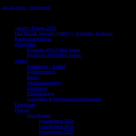
Skip
pin-up-docs – don't panic
to
Perioperative-, Intensiv- und Notfallmedizin
content
„titriert“-Folgen 2026
One Minute Wonder (OMW) – Schneller. Schlauer.
Regionalanästhesie
#FOAMed
Deutsche #FOAMed Seiten
Englische #FOAMed Seiten
Artikel
Anästhesie – Artikel
Notfallmedizin
Basics
Akutmanagement
Gerinnung
Erkrankungen
Guidelines & Handlungsempfehlungen
Download
Podcast
Hauptfolgen
Hauptfolgen 2019
Hauptfolgen 2020
Hauptfolgen 2021