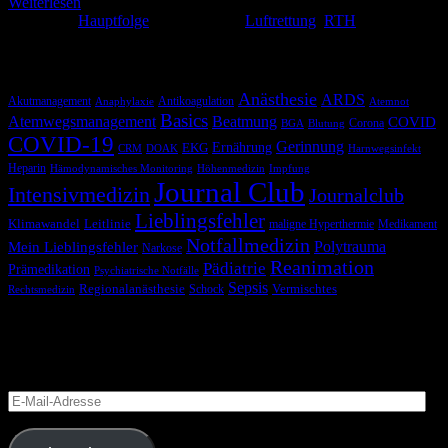
Weiterlesen
Kategorie:
Hauptfolge
Schlagwörter:
Luftrettung
,
RTH
Schlagwörter
Anästhesie
ARDS
Akutmanagement
Antikoagulation
Anaphylaxie
Atemnot
Basics
Atemwegsmanagement
Beatmung
COVID
Corona
BGA
Blutung
COVID-19
Gerinnung
Ernährung
EKG
CRM
DOAK
Harnwegsinfekt
Heparin
Hämodynamisches Monitoring
Höhenmedizin
Impfung
Journal Club
Intensivmedizin
Journalclub
Lieblingsfehler
Klimawandel
Leitlinie
maligne Hyperthermie
Medikament
Notfallmedizin
Polytrauma
Mein Lieblingsfehler
Narkose
Reanimation
Pädiatrie
Prämedikation
Psychiatrische Notfälle
Sepsis
Regionalanästhesie
Schock
Vermischtes
Rechtsmedizin
Blog via E-Mail abonnieren
Versäume keinen Beitrag
E-
Mail-
Adresse