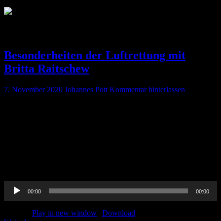
Schlagwort:
RTH
Besonderheiten der Luftrettung mit
Britta Raitschew
7. November 2020
Johannes Pott
Kommentar hinterlassen
Was lange währt wird endlich gut, wir haben uns mit Britta
Raitschew, Anästhesistin am UKSH Kiel und aktive Notärztin am
Christoph 42 (DRF), über Besonderheiten der Luftrettung
unterhalten und ergründen wann der RTH sinnvoll, was die
Luftrettung vom bodengebundenen Rettungsdienst erwartet und
vieles mehr. Viel Spaß beim hören, wir freuen uns auf euer
Feedback 🙂
Audio-
00:00
00:00
Player
Podcast:
Play in new window
|
Download