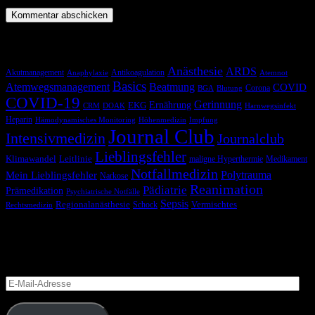
Schlagwörter
Anästhesie
ARDS
Akutmanagement
Antikoagulation
Anaphylaxie
Atemnot
Basics
Atemwegsmanagement
Beatmung
COVID
Corona
BGA
Blutung
COVID-19
Gerinnung
Ernährung
EKG
CRM
DOAK
Harnwegsinfekt
Heparin
Hämodynamisches Monitoring
Höhenmedizin
Impfung
Journal Club
Intensivmedizin
Journalclub
Lieblingsfehler
Klimawandel
Leitlinie
maligne Hyperthermie
Medikament
Notfallmedizin
Polytrauma
Mein Lieblingsfehler
Narkose
Reanimation
Pädiatrie
Prämedikation
Psychiatrische Notfälle
Sepsis
Regionalanästhesie
Schock
Vermischtes
Rechtsmedizin
Blog via E-Mail abonnieren
Versäume keinen Beitrag
E-
Mail-
Adresse