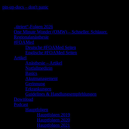
Skip
pin-up-docs – don't panic
to
Perioperative-, Intensiv- und Notfallmedizin
content
„titriert“-Folgen 2026
One Minute Wonder (OMW) – Schneller. Schlauer.
Regionalanästhesie
#FOAMed
Deutsche #FOAMed Seiten
Englische #FOAMed Seiten
Artikel
Anästhesie – Artikel
Notfallmedizin
Basics
Akutmanagement
Gerinnung
Erkrankungen
Guidelines & Handlungsempfehlungen
Download
Podcast
Hauptfolgen
Hauptfolgen 2019
Hauptfolgen 2020
Hauptfolgen 2021