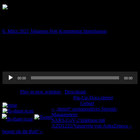
„titriert“ die präklinische Geburt
6. März 2021
Johannes Pott
Kommentar hinterlassen
Einer der Rettungsdienst-Einsätze vor dem die meisten Leute wohl
ziemlichen Respekt haben: Die präklinische Geburt.
Was tun bei Schulterdystokie ? Was tun bei Blutung ? Was tun wenn
das Kind wirklich kommt ? Johannes hat da was vorbereitet…
Audio-
00:00
00:00
Player
Podcast:
Play in new window
|
Download
Kategorie:
Pin-Up-Docs-titriert
Teilen und liken:
Schlagwörter:
Geburt
Beitragsnavigation
« „titriert“ perioperatives Steroid-
Management
SARS-CoV-2 Impfung mit
AZD1222/Vaxzevria von AstraZeneca –
besser als ihr Ruf? »