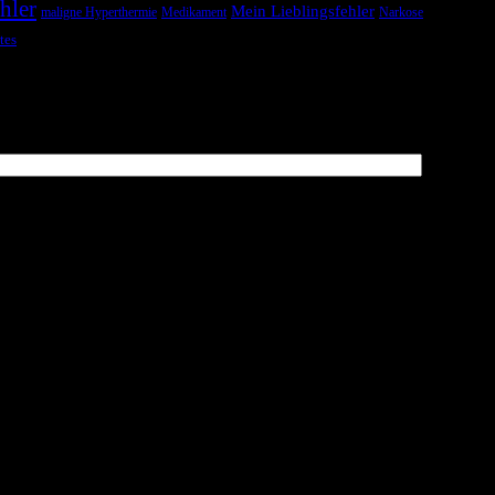
hler
Mein Lieblingsfehler
maligne Hyperthermie
Medikament
Narkose
tes