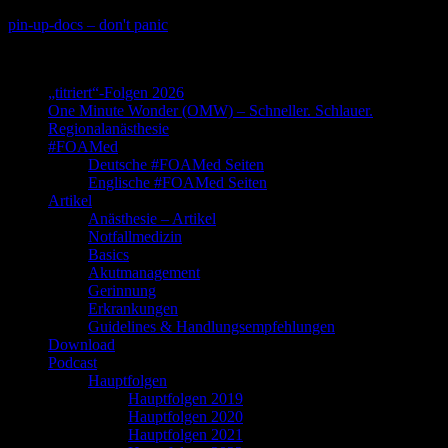
Skip
pin-up-docs – don't panic
to
Perioperative-, Intensiv- und Notfallmedizin
content
„titriert“-Folgen 2026
One Minute Wonder (OMW) – Schneller. Schlauer.
Regionalanästhesie
#FOAMed
Deutsche #FOAMed Seiten
Englische #FOAMed Seiten
Artikel
Anästhesie – Artikel
Notfallmedizin
Basics
Akutmanagement
Gerinnung
Erkrankungen
Guidelines & Handlungsempfehlungen
Download
Podcast
Hauptfolgen
Hauptfolgen 2019
Hauptfolgen 2020
Hauptfolgen 2021