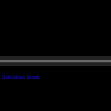
l er auch noch operiert werden? Was tun ? Wie substituieren?
r:
Hydrocortison
,
Steroide
sind mit
*
markiert