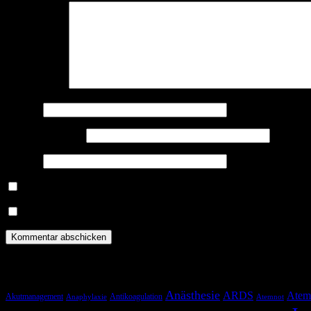
Kommentar
*
Name
*
E-Mail-Adresse
*
Website
Benachrichtige mich über nachfolgende Kommentare via E-Mail.
Benachrichtige mich über neue Beiträge via E-Mail.
Schlagwörter
Anästhesie
ARDS
Atem
Akutmanagement
Antikoagulation
Anaphylaxie
Atemnot