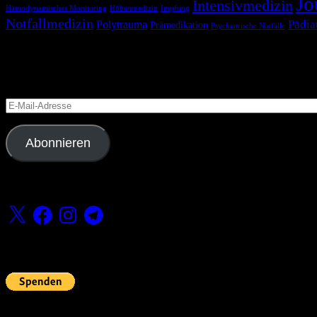
Jo
Intensivmedizin
Hämodynamisches Monitoring
Höhenmedizin
Impfung
Notfallmedizin
Pädia
Polytrauma
Prämedikation
Psychiatrische Notfälle
Blog via E-Mail abonnieren
Versäume keinen Beitrag
E-
Mail-
Adresse
Abonnieren
Folge uns
X
Facebook
Instagram
Telegram
Fördern
Pin Up’s