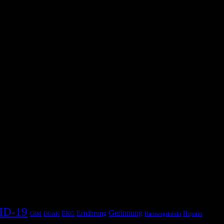
ID-19
Gerinnung
Ernährung
EKG
Heparin
CRM
DOAK
Harnwegsinfekt