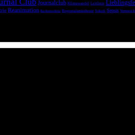
urnal Club
Lieblingsfe
Journalclub
Klimawandel
Leitlinie
Reanimation
trie
Sepsis
Regionalanästhesie
Schock
Vermisch
Rechtsmedizin