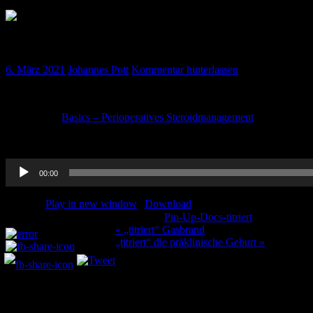
„titriert“ perioperatives Steroid-Management
6. März 2021
Johannes Pott
Kommentar hinterlassen
Mist, der Patient bekommt eine Dauertherapie mit Steroiden? Jetzt sol
Basics – Perioperatives Steroidmanagement
Thorben erklärt es euch! Viel Spaß!
Audio-
00:00
Player
Podcast:
Play in new window
|
Download
Kategorie:
Pin-Up-Docs-titriert
Schlagwörte
Teilen und liken:
Beitragsnavigation
« „titriert“ Gasbrand
„titriert“ die präklinische Geburt »
Schreibe einen Kommentar
Deine E-Mail-Adresse wird nicht veröffentlicht.
Erforderliche Felder 