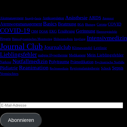
Schlagwörter
Anästhesie
ARDS
Akutmanagement
Antikoagulation
Anaphylaxie
Atemnot
Basics
Atemwegsmanagement
Beatmung
COVID
Corona
BGA
Blutung
COVID-19
Gerinnung
Ernährung
EKG
CRM
DOAK
Harnwegsinfekt
Intensivmedizin
Heparin
Hämodynamisches Monitoring
Höhenmedizin
Impfung
Journal Club
Journalclub
Klimawandel
Leitlinie
Lieblingsfehler
Mein Lieblingsfehler
maligne Hyperthermie
Medikament
Notfallmedizin
Polytrauma
Prämedikation
Narkose
Psychiatrische Notfälle
Reanimation
Pädiatrie
Sepsis
Regionalanästhesie
Schock
Rechtsmedizin
Vermischtes
Blog via E-Mail abonnieren
Versäume keinen Beitrag
E-
Mail-
Adresse
Abonnieren