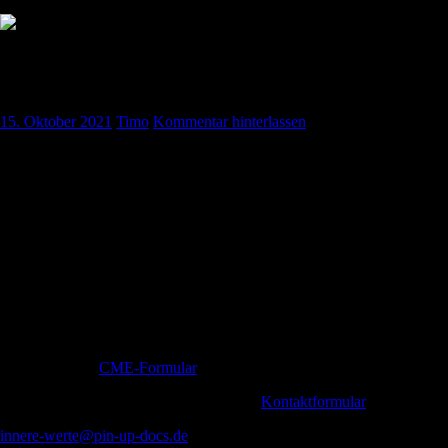
Innere Werte – Oktober 2021 – Hyperthyreose und
thyreotoxische Krise
15. Oktober 2021
Timo
Kommentar hinterlassen
Pin-Up-Docs Innere Werte: Jeden Monat sezieren wir für euch ein
Thema aus dem weiten Feld der Inneren Medizin, berichten von
unseren Praxiserfahrungen, verknüpfen mit aktueller Forschung und
möchten euch kurzweilig Handlungsempfehlungen für euren
medizinischen Alltag vermitteln.
In der siebten Folge beschäftigen wir uns mit dem Thema
‚Hyperthyreose und thyreotoxische Krise‘.
CME-Punkte könnt Ihr bis einschließlich 31. Oktober 2021 erwerben.
Um diese zu beantragen, könnt Ihr die in der Folge genannten
Codewörter im
CME-Formular
eintragen.
Wir freuen uns immer über Feedback via
Kontaktformular
oder eMail:
innere-werte@pin-up-docs.de