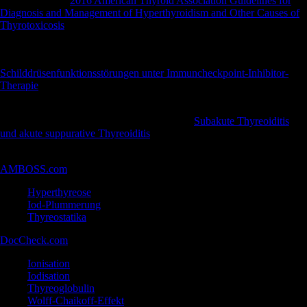
Ross, DS, et al.
2016 American Thyroid Association Guidelines for
Diagnosis and Management of Hyperthyroidism and Other Causes of
Thyrotoxicosis
. Thyroid. 2016 Oct;26(10):1343-1421.
https://doi.org/10.1089/thy.2016.0229
Theiler-Schwetz, V., Trummer, C., Richtig, E. et al.
Schilddrüsenfunktionsstörungen unter Immuncheckpoint-Inhibitor-
Therapie
. J. Klin. Endokrinol. Stoffw. 13, 115–118 (2020).
https://doi.org/10.1007/s41969-020-00111-y
Trummer, C., Theiler-Schwetz, V. & Pilz, S.
Subakute Thyreoiditis
und akute suppurative Thyreoiditis
. J. Klin. Endokrinol. Stoffw. 13,
124–129 (2020). https://doi.org/10.1007/s41969-020-00110-z
AMBOSS.com
Hyperthyreose
Iod-Plummerung
Thyreostatika
DocCheck.com
:
Ionisation
Iodisation
Thyreoglobulin
Wolff-Chaikoff-Effekt