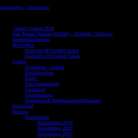
Skip
pin-up-docs – don't panic
to
Perioperative-, Intensiv- und Notfallmedizin
content
„titriert“-Folgen 2026
One Minute Wonder (OMW) – Schneller. Schlauer.
Regionalanästhesie
#FOAMed
Deutsche #FOAMed Seiten
Englische #FOAMed Seiten
Artikel
Anästhesie – Artikel
Notfallmedizin
Basics
Akutmanagement
Gerinnung
Erkrankungen
Guidelines & Handlungsempfehlungen
Download
Podcast
Hauptfolgen
Hauptfolgen 2019
Hauptfolgen 2020
Hauptfolgen 2021