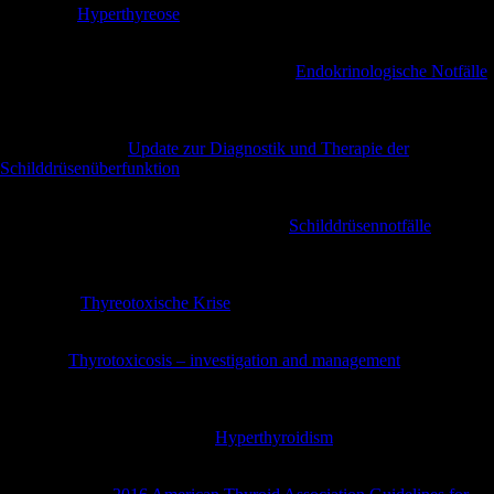
Schott, M.
Hyperthyreose
. Internist 54, 315–327 (2013).
https://doi.org/10.1007/s00108-012-3196-1
Schilling, T., Räpple, D., Heymer, J. et al.
Endokrinologische Notfälle
.
Notfall Rettungsmed 24, 83–97 (2021).
https://doi.org/10.1007/s10049-020-00766-9
Schmidt, M. et al.
Update zur Diagnostik und Therapie der
Schilddrüsenüberfunktion
. CME (06/2017).
https://doi.org/10.1007/s11298-017-5982-5
Spitzweg, C., Reincke, M. & Gärtner, R.
Schilddrüsennotfälle
.
Internist 58, 1011–1019 (2017). https://doi.org/10.1007/s00108-017-
0306-0
Dietrich, J.
Thyreotoxische Krise
. Med Klin Intensivmed Notfmed
107, 448–453 (2012). https://doi.org/10.1007/s00063-012-0113-2
Gilbert J.
Thyrotoxicosis – investigation and management
. Clin Med
(Lond). 2017 Jun;17(3):274-277.
https://doi.org/10.7861/clinmedicine.17-3-274
Michael, T., McDermott, MD.
Hyperthyroidism
. Annals of Internal
Medicine 7, 49-64 (2020). https://doi.org/10.7326/AITC202004070