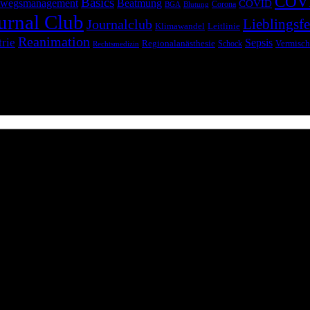
COV
Basics
wegsmanagement
Beatmung
COVID
Corona
BGA
Blutung
urnal Club
Lieblingsfe
Journalclub
Klimawandel
Leitlinie
Reanimation
trie
Sepsis
Regionalanästhesie
Schock
Vermisch
Rechtsmedizin