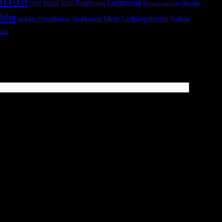
ID-19
Gerinnung
Ernährung
EKG
Heparin
CRM
DOAK
Harnwegsinfekt
hler
Mein Lieblingsfehler
maligne Hyperthermie
Medikament
Narkose
tes