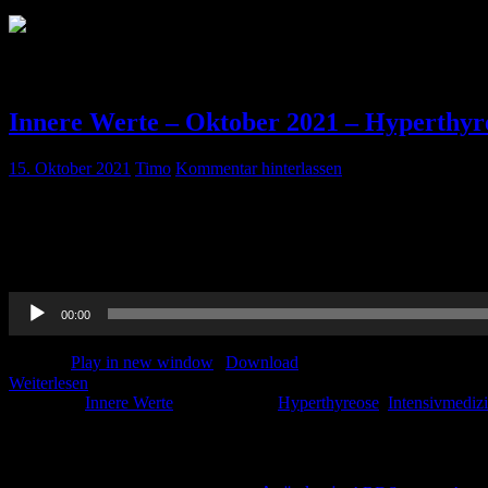
Schlagwort:
thyreotoxische Krise
Innere Werte – Oktober 2021 – Hyperthyre
15. Oktober 2021
Timo
Kommentar hinterlassen
Pin-Up-Docs Innere Werte: Jeden Monat sezieren wir für euch ein Th
euch kurzweilig Handlungsempfehlungen für euren medizinischen Allt
bis einschließlich 31. Oktober 2021 erwerben. Um […]
Audio-
00:00
Player
Podcast:
Play in new window
|
Download
Weiterlesen
Kategorie:
Innere Werte
Schlagwörter:
Hyperthyreose
,
Intensivmediz
Schlagwörter