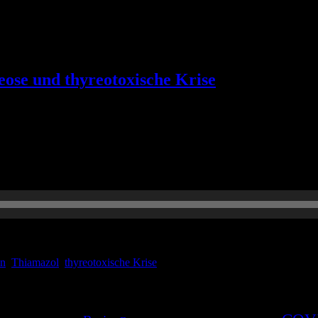
ose und thyreotoxische Krise
ema aus dem weiten Feld der Inneren Medizin, berichten von unseren 
ag vermitteln. In der siebten Folge beschäftigen wir uns mit dem Th
in
,
Thiamazol
,
thyreotoxische Krise