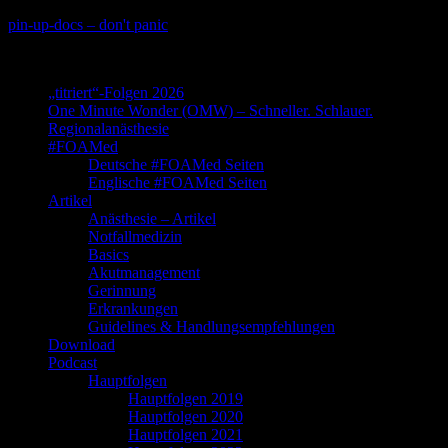
Skip
pin-up-docs – don't panic
to
Perioperative-, Intensiv- und Notfallmedizin
content
„titriert“-Folgen 2026
One Minute Wonder (OMW) – Schneller. Schlauer.
Regionalanästhesie
#FOAMed
Deutsche #FOAMed Seiten
Englische #FOAMed Seiten
Artikel
Anästhesie – Artikel
Notfallmedizin
Basics
Akutmanagement
Gerinnung
Erkrankungen
Guidelines & Handlungsempfehlungen
Download
Podcast
Hauptfolgen
Hauptfolgen 2019
Hauptfolgen 2020
Hauptfolgen 2021