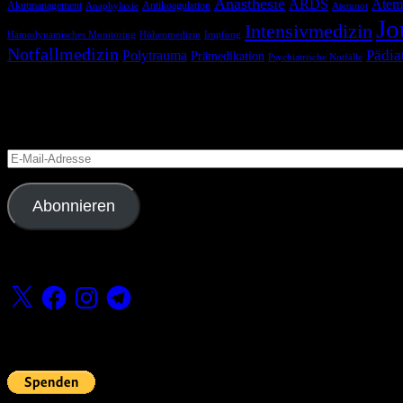
Anästhesie
ARDS
Atem
Akutmanagement
Antikoagulation
Anaphylaxie
Atemnot
Jo
Intensivmedizin
Hämodynamisches Monitoring
Höhenmedizin
Impfung
Notfallmedizin
Pädia
Polytrauma
Prämedikation
Psychiatrische Notfälle
Blog via E-Mail abonnieren
Versäume keinen Beitrag
E-
Mail-
Adresse
Abonnieren
Folge uns
X
Facebook
Instagram
Telegram
Fördern