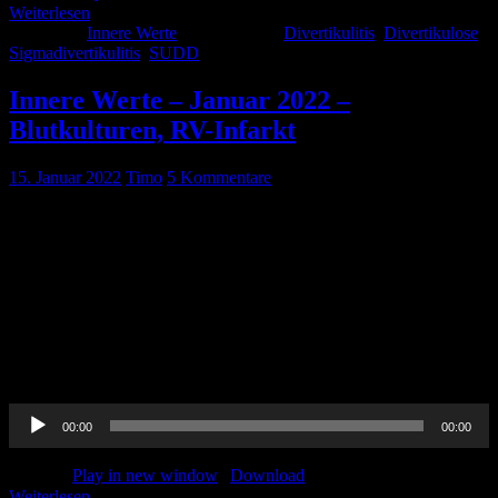
Weiterlesen
Kategorie:
Innere Werte
Schlagwörter:
Divertikulitis
,
Divertikulose
,
Sigmadivertikulitis
,
SUDD
Innere Werte – Januar 2022 –
Blutkulturen, RV-Infarkt
15. Januar 2022
Timo
5 Kommentare
Pin-Up-Docs Innere Werte: Jeden Monat sezieren wir für euch ein
Thema aus dem weiten Feld der Inneren Medizin, berichten von
unseren Praxiserfahrungen, verknüpfen mit aktueller Forschung und
möchten euch kurzweilig Handlungsempfehlungen für euren
medizinischen Alltag vermitteln. In der zehnten Folge beschäftigen
wir uns mit Blutkulturen und dem Myokardinfarkt des rechten
Ventrikels. CME-Punkte könnt Ihr bis einschließlich 31. Januar
2022 erwerben. […]
Audio-
00:00
00:00
Player
Podcast:
Play in new window
|
Download
Weiterlesen