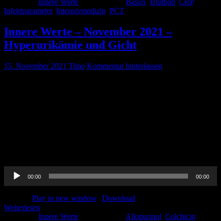
Kategorie:
Innere Werte
Schlagwörter:
Basics
,
Blutbild
,
CRP
,
Infektparameter
,
Intensivmedizin
,
PCT
Innere Werte – November 2021 –
Hyperurikämie und Gicht
15. November 2021
Timo
Kommentar hinterlassen
Pin-Up-Docs Innere Werte: Jeden Monat sezieren wir für euch ein
Thema aus dem weiten Feld der Inneren Medizin, berichten von
unseren Praxiserfahrungen, verknüpfen mit aktueller Forschung und
möchten euch kurzweilig Handlungsempfehlungen für euren
medizinischen Alltag vermitteln. In der achten Folge beschäftigen
wir uns mit dem Thema ‚Hyperurikämie und Gicht‘. CME-Punkte
könnt Ihr bis einschließlich 30. November 2021 erwerben. Um diese
[…]
Audio-
00:00
00:00
Player
Podcast:
Play in new window
|
Download
Weiterlesen
Kategorie:
Innere Werte
Schlagwörter:
Allopurinol
,
Colchicin
,