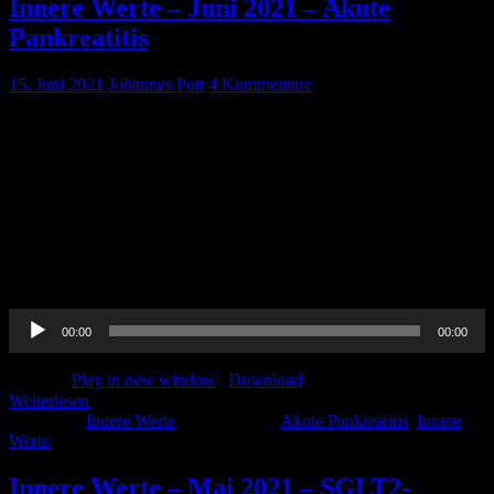
Innere Werte – Juni 2021 – Akute
Pankreatitis
15. Juni 2021
Johannes Pott
4 Kommentare
Pin-Up-Docs Innere Werte: Jeden Monat sezieren wir für euch ein
Thema aus dem weiten Feld der Inneren Medizin, berichten von
unseren Praxiserfahrungen, verknüpfen mit aktueller Forschung und
möchten euch kurzweilig Handlungsempfehlungen für euren
medizinischen Alltag vermitteln. In der dritten Folge widmen wir
uns umfassend dem internistischen Evergreen ‚Akute Pankreatitis‘.
Wir beleuchten für Euch Ursachen, die Pathophysiologie,
Diagnostik, Therapie und Verläufe, […]
Audio-
00:00
00:00
Player
Podcast:
Play in new window
|
Download
Weiterlesen
Kategorie:
Innere Werte
Schlagwörter:
Akute Pankreatitis
,
Innere
Werte
Innere Werte – Mai 2021 – SGLT2-