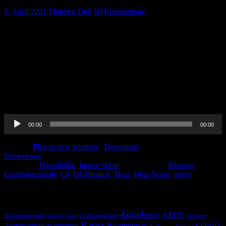
1. April 2021
Thorben Doll
10 Kommentare
Die Premierenfolge von Pin-Up-Docs Innere Werte. Wir besprechen
für euch monatlich Studien aus der Inneren Medizin, geben euch
Kochrezepte mit auf den Weg und versuchen, Euch etwas
kurzweiligen Wissenstransfer zu bieten. In unserer ersten Folge
stellen wir euch den HEAR-Score vor, besprechen Diagnostik und
Therapie der oberen GI-Blutung und beschäftigen uns mit dem
Einsatz der CT-Angiographie zur Blutungsquellendiagnostik bei GI-
Blutung. […]
Audio-
00:00
00:00
Player
Podcast:
Play in new window
|
Download
Weiterlesen
Kategorie:
Hauptfolge
,
Innere Werte
Schlagwörter:
Blutung
,
Gastrointestinale
,
GI
,
GI-Blutung
,
Hear
,
Hear-Score
,
obere
Schlagwörter
Anästhesie
ARDS
Akutmanagement
Antikoagulation
Anaphylaxie
Atemnot
Basics
Atemwegsmanagement
Beatmung
COVID