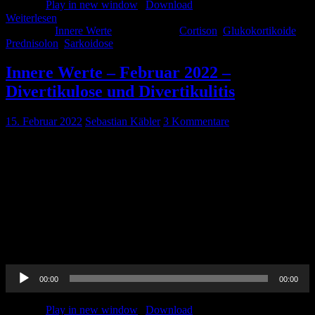
Podcast:
Play in new window
|
Download
Weiterlesen
Kategorie:
Innere Werte
Schlagwörter:
Cortison
,
Glukokortikoide
,
Prednisolon
,
Sarkoidose
Innere Werte – Februar 2022 –
Divertikulose und Divertikulitis
15. Februar 2022
Sebastian Käbler
3 Kommentare
Pin-Up-Docs Innere Werte: Jeden Monat sezieren wir für euch ein
Thema aus dem weiten Feld der Inneren Medizin, berichten von
unseren Praxiserfahrungen, verknüpfen mit aktueller Forschung und
möchten euch kurzweilig Handlungsempfehlungen für euren
medizinischen Alltag vermitteln. In der elften Folge beschäftigen wir
uns mit dem Thema Divertikulose und Divertikulitis. CME-Punkte
könnt Ihr bis einschließlich 28. Februar 2022 erwerben. Um diese
[…]
Audio-
00:00
00:00
Player
Podcast:
Play in new window
|
Download