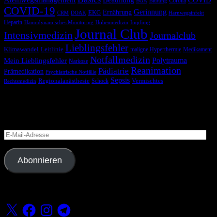
Corona
BGA
Blutung
COVID-19
Gerinnung
Ernährung
EKG
CRM
DOAK
Harnwegsinfekt
Heparin
Hämodynamisches Monitoring
Höhenmedizin
Impfung
Journal Club
Intensivmedizin
Journalclub
Lieblingsfehler
Klimawandel
Leitlinie
maligne Hyperthermie
Medikament
Notfallmedizin
Polytrauma
Mein Lieblingsfehler
Narkose
Reanimation
Pädiatrie
Prämedikation
Psychiatrische Notfälle
Sepsis
Regionalanästhesie
Schock
Vermischtes
Rechtsmedizin
Blog via E-Mail abonnieren
Versäume keinen Beitrag
E-
Mail-
Adresse
Abonnieren
Folge uns
X
Facebook
Instagram
Telegram