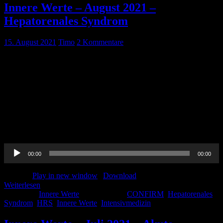
Innere Werte – August 2021 –
Hepatorenales Syndrom
15. August 2021
Timo
2 Kommentare
Pin-Up-Docs Innere Werte: Jeden Monat sezieren wir für euch ein
Thema aus dem weiten Feld der Inneren Medizin, berichten von
unseren Praxiserfahrungen, verknüpfen mit aktueller Forschung und
möchten euch kurzweilig Handlungsempfehlungen für euren
medizinischen Alltag vermitteln. In der fünften Folge beschäftigen
wir uns mit dem Thema ‚Hepatorenales Syndrom‘. CME-Punkte
könnt Ihr bis einschließlich 31. August 2021 erwerben. Um diese zu
[…]
Audio-
00:00
00:00
Player
Podcast:
Play in new window
|
Download
Weiterlesen
Kategorie:
Innere Werte
Schlagwörter:
CONFIRM
,
Hepatorenales
Syndrom
,
HRS
,
Innere Werte
,
Intensivmedizin