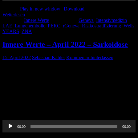
Podcast:
Play in new window
|
Download
Weiterlesen
Kategorie:
Innere Werte
Schlagwörter:
Geneva
,
Intensivmedizin
,
LAE
,
Lungenembolie
,
PERC
,
rGeneva
,
Risikostratifizierung
,
Wells
,
YEARS
,
ZNA
Innere Werte – April 2022 – Sarkoidose
15. April 2022
Sebastian Käbler
Kommentar hinterlassen
Pin-Up-Docs Innere Werte: Jeden Monat sezieren wir für euch ein
Thema aus dem weiten Feld der Inneren Medizin, berichten von
unseren Praxiserfahrungen, verknüpfen mit aktueller Forschung und
möchten euch kurzweilig Handlungsempfehlungen für euren
medizinischen Alltag vermitteln. In der zwölften Folge beschäftigen
wir uns mit dem Thema Sarkoidose. CME-Punkte könnt Ihr bis
einschließlich 30. April 2022 erwerben. Um diese zu beantragen,
[…]
Audio-
00:00
00:00
Player