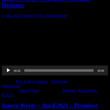
Hemmer
1. Mai 2021
Thorben Doll
2 Kommentare
Pin-Up-Docs Innere Werte: Jeden Monat sezieren wir für euch ein
Thema aus dem weiten Feld der Inneren Medizin, berichten von
unseren Praxiserfahrungen, verknüpfen mit aktueller Forschung und
möchten euch kurzweilig Handlungsempfehlungen für euren
medizinischen Alltag vermitteln. Die zweite Folge steht ganz im
Zeichen der SGLT2-Hemmer. Wir besprechen Grundlegendes,
berichten über Effekte bei Herz- und Niereninsuffizienz und
beleuchten eine wichtige Nebenwirkung, […]
Audio-
00:00
00:00
Player
Podcast:
Play in new window
|
Download
Weiterlesen
Kategorie:
Innere Werte
Schlagwörter:
Diabetes
,
Ketoazidose
,
SGLT2
Innere Werte – April 2021 – Premiere