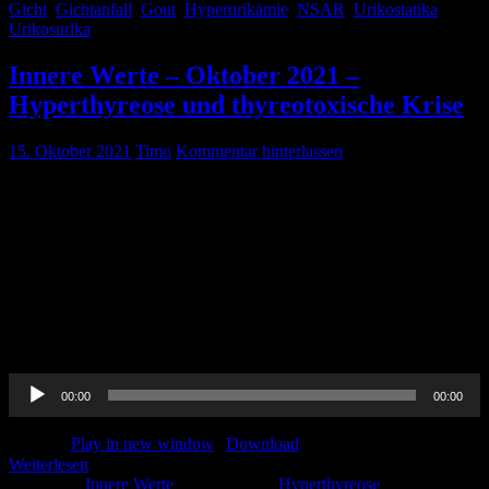
Gicht
,
Gichtanfall
,
Gout
,
Hyperurikämie
,
NSAR
,
Urikostatika
,
Urikosurika
Innere Werte – Oktober 2021 –
Hyperthyreose und thyreotoxische Krise
15. Oktober 2021
Timo
Kommentar hinterlassen
Pin-Up-Docs Innere Werte: Jeden Monat sezieren wir für euch ein
Thema aus dem weiten Feld der Inneren Medizin, berichten von
unseren Praxiserfahrungen, verknüpfen mit aktueller Forschung und
möchten euch kurzweilig Handlungsempfehlungen für euren
medizinischen Alltag vermitteln. In der siebten Folge beschäftigen
wir uns mit dem Thema ‚Hyperthyreose und thyreotoxische Krise‘.
CME-Punkte könnt Ihr bis einschließlich 31. Oktober 2021
erwerben. Um […]
Audio-
00:00
00:00
Player
Podcast:
Play in new window
|
Download
Weiterlesen
Kategorie:
Innere Werte
Schlagwörter:
Hyperthyreose
,