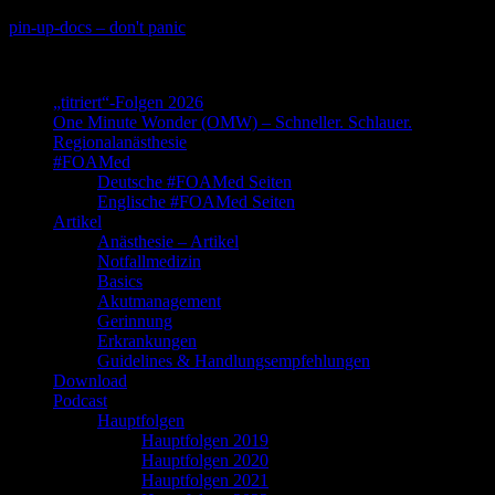
Skip
pin-up-docs – don't panic
to
Perioperative-, Intensiv- und Notfallmedizin
content
„titriert“-Folgen 2026
One Minute Wonder (OMW) – Schneller. Schlauer.
Regionalanästhesie
#FOAMed
Deutsche #FOAMed Seiten
Englische #FOAMed Seiten
Artikel
Anästhesie – Artikel
Notfallmedizin
Basics
Akutmanagement
Gerinnung
Erkrankungen
Guidelines & Handlungsempfehlungen
Download
Podcast
Hauptfolgen
Hauptfolgen 2019
Hauptfolgen 2020
Hauptfolgen 2021