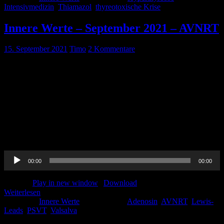
Intensivmedizin
,
Thiamazol
,
thyreotoxische Krise
Innere Werte – September 2021 – AVNRT
15. September 2021
Timo
2 Kommentare
Pin-Up-Docs Innere Werte: Jeden Monat sezieren wir für euch ein
Thema aus dem weiten Feld der Inneren Medizin, berichten von
unseren Praxiserfahrungen, verknüpfen mit aktueller Forschung und
möchten euch kurzweilig Handlungsempfehlungen für euren
medizinischen Alltag vermitteln. In der sechsten Folge beschäftigen
wir uns mit dem Thema ‚AV-Knoten-Reentry-Tachykardie‘. CME-
Punkte könnt Ihr bis einschließlich 30. September 2021 erwerben.
Um diese zu beantragen, […]
Audio-
00:00
00:00
Player
Podcast:
Play in new window
|
Download
Weiterlesen
Kategorie:
Innere Werte
Schlagwörter:
Adenosin
,
AVNRT
,
Lewis-
Leads
,
PSVT
,
Valsalva