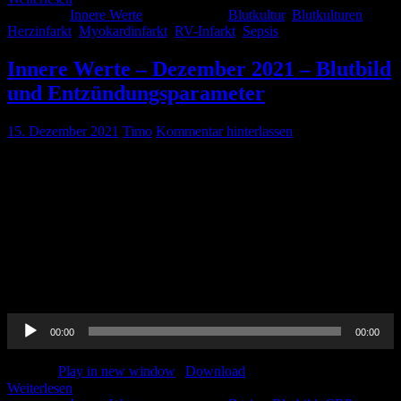
Kategorie:
Innere Werte
Schlagwörter:
Blutkultur
,
Blutkulturen
,
Herzinfarkt
,
Myokardinfarkt
,
RV-Infarkt
,
Sepsis
Innere Werte – Dezember 2021 – Blutbild
und Entzündungsparameter
15. Dezember 2021
Timo
Kommentar hinterlassen
Pin-Up-Docs Innere Werte: Jeden Monat sezieren wir für euch ein
Thema aus dem weiten Feld der Inneren Medizin, berichten von
unseren Praxiserfahrungen, verknüpfen mit aktueller Forschung und
möchten euch kurzweilig Handlungsempfehlungen für euren
medizinischen Alltag vermitteln. In der neunten Folge beschäftigen
wir uns mit dem Thema ‚Blutbild und Infektparameter‘. CME-
Punkte könnt Ihr bis einschließlich 31. Dezember 2021 erwerben.
Um diese […]
Audio-
00:00
00:00
Player
Podcast:
Play in new window
|
Download
Weiterlesen