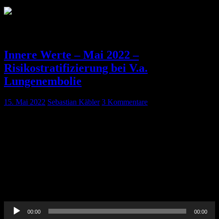
Kategorie:
Innere Werte
Innere Werte – Mai 2022 –
Risikostratifizierung bei V.a.
Lungenembolie
15. Mai 2022
Sebastian Käbler
3 Kommentare
Pin-Up-Docs Innere Werte: Jeden Monat sezieren wir für euch ein
Thema aus dem weiten Feld der Inneren Medizin, berichten von
unseren Praxiserfahrungen, verknüpfen mit aktueller Forschung und
möchten euch kurzweilig Handlungsempfehlungen für euren
medizinischen Alltag vermitteln. In der dreizehnten Folge
beschäftigen wir uns mit dem Thema Risikostratifizierung bei
Verdacht auf Lungenembolie. CME-Punkte könnt Ihr bis
einschließlich 31. Mai 2022 erwerben. […]
Audio-
00:00
00:00
Player