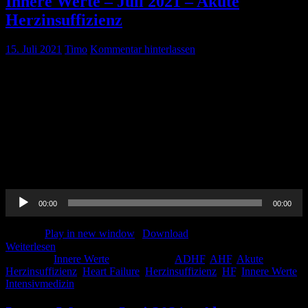
Innere Werte – Juli 2021 – Akute
Herzinsuffizienz
15. Juli 2021
Timo
Kommentar hinterlassen
Pin-Up-Docs Innere Werte: Jeden Monat sezieren wir für euch ein
Thema aus dem weiten Feld der Inneren Medizin, berichten von
unseren Praxiserfahrungen, verknüpfen mit aktueller Forschung und
möchten euch kurzweilig Handlungsempfehlungen für euren
medizinischen Alltag vermitteln. In der vierten Folge beschäftigen
wir uns mit dem Thema ‚Akute Herzinsuffizienz‘. CME-Punkte
könnt Ihr bis einschließlich 31. Juli 2021 erwerben. Um diese zu
[…]
Audio-
00:00
00:00
Player
Podcast:
Play in new window
|
Download
Weiterlesen
Kategorie:
Innere Werte
Schlagwörter:
ADHF
,
AHF
,
Akute
Herzinsuffizienz
,
Heart Failure
,
Herzinsuffizienz
,
HF
,
Innere Werte
,
Intensivmedizin