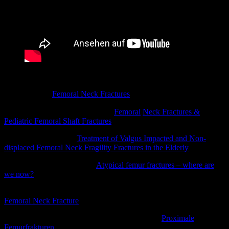
Podcasts:
Orthobullets –
Femoral Neck Fractures
Orthobullets – Question Session⎪
Femoral
Neck Fractures &
Pediatric Femoral Shaft Fractures
JAAOS Unplugged –
Treatment of Valgus Impacted and Non-
displaced Femoral Neck Fragility Fractures in the Elderly
OrthoClips Podcast Series –
Atypical femur fractures – where are
we now?
The OTA Podcast – ortho Resident Board Exam Prep Series:
Femoral Neck Fracture
Orthopädie-Unfallchirurgie Universität Marburg
Proximale
Femurfrakturen
(Prof, S. Ruchholtz)