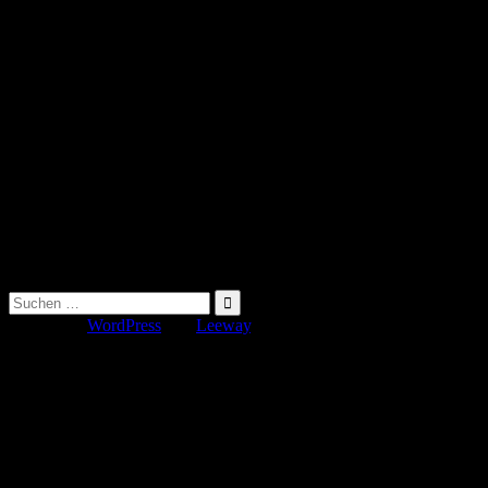
Suche
nach:
Erstellt mit
WordPress
und
Leeway
.