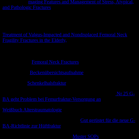
Khurana B. I
maging Features and Management of Stress, Atypical,
and Pathologic Fractures
. Radiographics. 2018 Nov-
Dec;38(7):2173-2192. doi: 10.1148/rg.2018180073. PMID:
30422769.
Kamara, Eli MD; Zvi, Yoav Shimon MD; Vail, Thomas Parker MD
Treatment of Valgus-Impacted and Nondisplaced Femoral Neck
Fragility Fractures in the Elderly,
Journal of the American Academy
of Orthopaedic Surgeons: June 1, 2021 – Volume 29 – Issue 11 – p
470-477 doi: 10.5435/JAAOS-D-19-00866
Orthobullets –
Femoral Neck Fractures
Dockcheck –
Beckenübersichtsaufnahme
Wikipedia –
Schenkelhalsfraktur
GKV 90% – Das E-Magazin des GKV-Spitzenverbandes
Nr 25 G-
BA geht Problem bei Femurfraktur-Versorgung an
Weißbuch Alterstraumatologie
© W. Kohlhammer GmbH 2018.
DGOU AltersTraumaZentrum DGU®:
Gut gerüstet für die neue G-
BA-Richtlinie zur Hüftfraktur
AUC DGU Alterstraumazentrum –
Muster SOPs