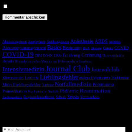
Benachrichtige mich über neue Beiträge via E-Mail.
Schlagwörter
Anästhesie
ARDS
Akutmanagement
Antikoagulation
Anaphylaxie
Atemnot
Basics
Atemwegsmanagement
Beatmung
COVID
Corona
BGA
Blutung
COVID-19
Gerinnung
Ernährung
EKG
CRM
DOAK
Harnwegsinfekt
Heparin
Hämodynamisches Monitoring
Höhenmedizin
Impfung
Journal Club
Intensivmedizin
Journalclub
Lieblingsfehler
Klimawandel
Leitlinie
maligne Hyperthermie
Medikament
Notfallmedizin
Polytrauma
Mein Lieblingsfehler
Narkose
Reanimation
Pädiatrie
Prämedikation
Psychiatrische Notfälle
Sepsis
Regionalanästhesie
Schock
Vermischtes
Rechtsmedizin
Blog via E-Mail abonnieren
Versäume keinen Beitrag
E-