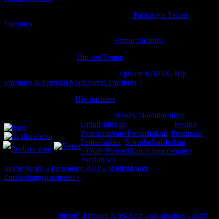
Emergency Medical Minute Podcast 633:
Pathologic Femur
Fractures
Clinical musculoskeletal anatomy –
Femur fractures
CrackCast Episode 65:
Hip and Femur
The AAP’s Board Review podcast –
Episode 6: MSK, Hip
Fractures & Femoral Neck Stress Fractures
Clinical Orthopedics –
Hip fractures
Kategorie:
Basics
,
Notfallmedizin
,
Teilen und liken:
Unfallchirurgie
Schlagwörter:
Fraktur
,
Pertrochantäre Femurfraktur
,
Proximale
Femurfraktur
,
Schenkelhalsfraktur
Beitragsnavigation
« Orale Prämedikation (präoperative
Anxiolyse)
Innere Werte – Dezember 2021 – Blutbild und
Entzündungsparameter »
Ein Kommentar
Pingback:
"titriert" Femoral Neck Unit - pin-up-docs - don't