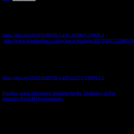
Referenzen:
Andreas Seekamp, 8 – Weichteilschaden, Editor(s): Karl Heinrich
Winker, Facharzt Orthopädie Unfallchirurgie, Urban & Fischer,
2011, Pages 209-238, ISBN 9783437233005,
https://doi.org/10.1016/B978-3-437-23300-5.10008-4
.
(
http://www.sciencedirect.com/science/article/pii/B97834372330051
Steffen Breusch, Hans Mau, Desiderius Sabo, Dorien
Schneidmüller, Michael Clarius, 13 – Untere Extremität, Editor(s):
Steffen Breusch, Michael Clarius, Hans Mau, Desiderius Sabo,
Klinikleitfaden Orthopädie Unfallchirurgie (Siebte Ausgabe), Urban
& Fischer, 2013, Pages 429-562, ISBN 9783437224737,
https://doi.org/10.1016/B978-3-437-22473-7.00013-3
.
(http://www.sciencedirect.com/science/article/pii/B97834372247370
Fixation using Alternative Implants for the Treatment of Hip
fractures (FAITH) Investigators.
Fracture fixation in the operative
management of hip fractures (FAITH): an international, multicentre,
randomised controlled trial. Lancet. 2017 Apr 15;389(10078):1519-
1527. doi: 10.1016/S0140-6736(17)30066-1. Epub 2017 Mar 3.
PMID: 28262269; PMCID: PMC5597430.
Marshall RA, Mandell JC, Weaver MJ, Ferrone M, Sodickson A,