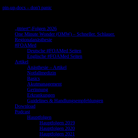
Skip
pin-up-docs – don't panic
to
Perioperative-, Intensiv- und Notfallmedizin
content
„titriert“-Folgen 2026
One Minute Wonder (OMW) – Schneller. Schlauer.
Regionalanästhesie
#FOAMed
Deutsche #FOAMed Seiten
Englische #FOAMed Seiten
Artikel
Anästhesie – Artikel
Notfallmedizin
Basics
Akutmanagement
Gerinnung
Erkrankungen
Guidelines & Handlungsempfehlungen
Download
Podcast
Hauptfolgen
Hauptfolgen 2019
Hauptfolgen 2020
Hauptfolgen 2021