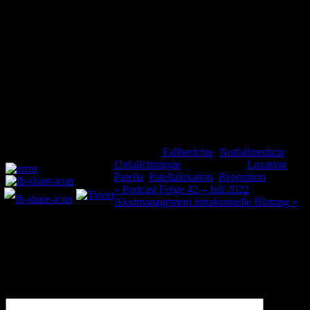
Inhalt hier dient nur zu Informationszwecken, und da jede Person so
einzigartig ist, wenden Sie sich bei medizinischen Fragen bitte an
Ihren Arzt oder Ärztin. Obwohl wir alle Anstrengungen
unternehmen, um sicherzustellen, dass die von uns geteilten
Informationen korrekt sind, freuen wir uns über Kommentare,
Vorschläge oder Korrekturen von Fehlern. Datenschutz ist für uns
von größter Bedeutung. Alle im Text erwähnten Personen, Orte und
Szenarien wurden frei erfunden. Zahlen und Quellen sollten stets
überprüft werden. Medizin unterliegt einem ständigem Wandel. Es
wird keine Garantie für die Richtigkeit und Aktualität von
Aussagen, Dosierungen oder Meinungen gegeben.
Kategorie:
Fallberichte
,
Notfallmedizin
,
Teilen und liken:
Unfallchirurgie
Schlagwörter:
Luxation
,
Patella
,
Patellaluxation
,
Reposition
Beitragsnavigation
« Podcast Folge 42 – Juli 2022
Akutmanagement intrakranielle Blutung »
Schreibe einen Kommentar
Deine E-Mail-Adresse wird nicht veröffentlicht.
Erforderliche
Felder sind mit
*
markiert
Kommentar
*