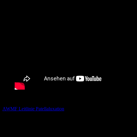
Referenzen:
AWMF Leitlinie Patellaluxation
https://www.awmf.org/leitlinien/detail/ll/187-027.html Leitlinien
Unfallchirurgie © DGU Leitlinien Kommission Berlin 2021,
AWMF-Nr. 012-024 ICD-Nr.: S-83.0 2. Novellierung, erarbeitet
evidenzbasiert S2e, Letztes Bearbeitungsdatum 25.10.2021, gültig
bis 24.10.2026