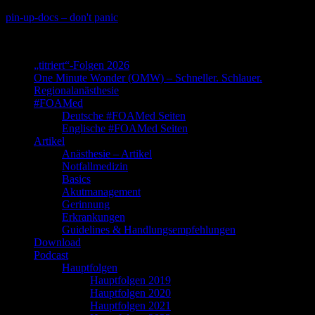
Skip
pin-up-docs – don't panic
to
Perioperative-, Intensiv- und Notfallmedizin
content
„titriert“-Folgen 2026
One Minute Wonder (OMW) – Schneller. Schlauer.
Regionalanästhesie
#FOAMed
Deutsche #FOAMed Seiten
Englische #FOAMed Seiten
Artikel
Anästhesie – Artikel
Notfallmedizin
Basics
Akutmanagement
Gerinnung
Erkrankungen
Guidelines & Handlungsempfehlungen
Download
Podcast
Hauptfolgen
Hauptfolgen 2019
Hauptfolgen 2020
Hauptfolgen 2021