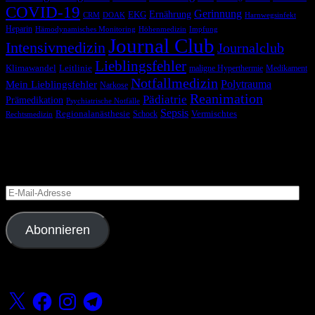
COVID-19
Gerinnung
Ernährung
EKG
CRM
DOAK
Harnwegsinfekt
Heparin
Hämodynamisches Monitoring
Höhenmedizin
Impfung
Journal Club
Intensivmedizin
Journalclub
Lieblingsfehler
Klimawandel
Leitlinie
maligne Hyperthermie
Medikament
Notfallmedizin
Polytrauma
Mein Lieblingsfehler
Narkose
Reanimation
Pädiatrie
Prämedikation
Psychiatrische Notfälle
Sepsis
Regionalanästhesie
Schock
Vermischtes
Rechtsmedizin
Blog via E-Mail abonnieren
Versäume keinen Beitrag
E-
Mail-
Adresse
Abonnieren
Folge uns
X
Facebook
Instagram
Telegram