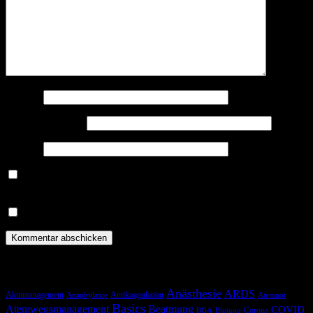
Name
*
E-Mail-Adresse
*
Website
Benachrichtige mich über nachfolgende Kommentare via E-
Mail.
Benachrichtige mich über neue Beiträge via E-Mail.
Schlagwörter
Anästhesie
ARDS
Akutmanagement
Antikoagulation
Anaphylaxie
Atemnot
Basics
Atemwegsmanagement
Beatmung
COVID
Corona
BGA
Blutung