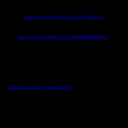
•Manian, D.V., Volcheck, G.W. Perioperative Anaphylaxis:
Evaluation and Management.
Clinic
Rev
Allerg
Immunol
62
, 383–
399 (2022).
https://doi.org/10.1007/s12016-021-08874-1
•Charles Tacquard, Toshiaki Iba, Jerrold H.
Levy; Perioperative Anaphylaxis.
Anesthesiology
2023; 138:100–
110 doi:
https://doi.org/10.1097/ALN.0000000000004419
•Kunzel S, Werschy A, Koch T. Management der Anaphylaxie im
OP [Management of perioperativeanaphylaxis]. Anaesthesist. 2020
Sep;69(9):685-698. German. doi: 10.1007/s00101-020-00825-3.
PMID: 32757033.
•Sadleir, P.H.M., Clarke, R.C., Bozic, B. and Platt, P.R.
(2018), Consequences of proceeding with surgery after resuscitation f
operative anaphylaxis. Anaesthesia, 73: 32-
39.
https://doi.org/10.1111/anae.14106
•Hepner, David L. MD*; Castells, Mariana C.
MD, PhD†. Anaphylaxis During the Perioperative Period. Anesthesia
1381-1395, November 2003. | DOI:
10.1213/01.ANE.0000082993.84883.7D
• Arzneimittelüberempfindlichkeit: Diagnostik, Genetik und
Vermeidung