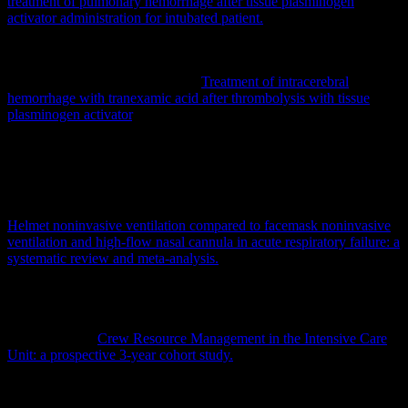
treatment of pulmonary hemorrhage after tissue plasminogen
activator administration for intubated patient.
Am J Emerg Med.
2019 Aug;37(8):1602.e5-1602.e6. doi: 10.1016/j.ajem.2019.05.024.
Epub 2019 May 14. PMID: 31130371.
French KF, White J, Hoesch RE.
Treatment of intracerebral
hemorrhage with tranexamic acid after thrombolysis with tissue
plasminogen activator
. Neurocrit Care. 2012 Aug;17(1):107-11. doi:
10.1007/s12028-012-9681-5. PMID: 22311234.
Mark und Thorben:
Jan: Chaudhuri D, Jinah R, Burns KEA, Angriman F, Ferreyro BL,
Munshi L, Goligher E, Scales D, Cook DJ, Mauri T, Rochwerg B.
Helmet noninvasive ventilation compared to facemask noninvasive
ventilation and high-flow nasal cannula in acute respiratory failure: a
systematic review and meta-analysis.
Eur Respir J. 2022 Mar
10;59(3):2101269. doi: 10.1183/13993003.01269-2021. PMID:
34413155.
Haerkens MH, Kox M, Lemson J, Houterman S, van der Hoeven
JG, Pickkers P.
Crew Resource Management in the Intensive Care
Unit: a prospective 3-year cohort study.
Acta Anaesthesiol Scand.
2015 Nov;59(10):1319-29. doi: 10.1111/aas.12573. Epub 2015 Jun
16. PMID: 26079640; PMCID: PMC5033035.