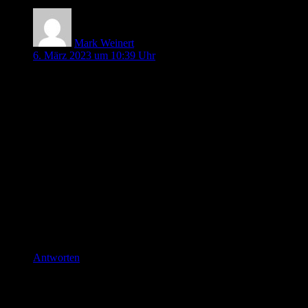
Mark Weinert
6. März 2023 um 10:39 Uhr
Hallo Pin-ups´s, danke für den guten Podcast und auch
nochmal für das Interview!
Ein Kommentar zu den CPAP Helmen, in dem einen Haus, in
dem ich gearbeitet habe, in dem diese eingesetzt wurden:
Es ist wichtig, den Patienten vor dem Aufsetzen des Helms
mit abschwellenden Nasentropfen zu versorgen, da sie sonst
eventuell bei nicht möglichem Druckausgleich, starke
Ohrenschmerzen bekommen können.
VG
Mark
Antworten
Schreibe einen Kommentar