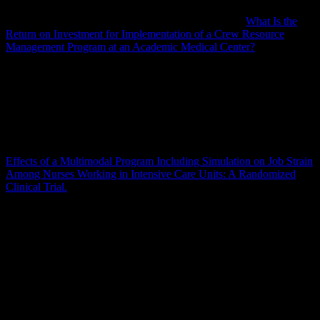
Moffatt-Bruce SD, Hefner JL, Mekhjian H, McAlearney JS,
Latimer Rn Ms T, Ellison C, Scheck McAlearney A.
What Is the
Return on Investment for Implementation of a Crew Resource
Management Program at an Academic Medical Center?
. Am J Med
Qual. 2019 Sep/Oct;34(5):502-508. doi:
10.1177/1062860619873226. PMID: 31479291.
El Khamali R, Mouaci A, Valera S, Cano-Chervel M, Pinglis C,
Sanz C, Allal A, Attard V, Malardier J, Delfino M, D’Anna F,
Rostini P, Aguilard S, Berthias K, Cresta B, Iride F, Reynaud V,
Suard J, Syja W, Vankiersbilck C, Chevalier N, Inthavong K, Forel
JM, Baumstarck K, Papazian L; SISTRESSREA Study Group.
Effects of a Multimodal Program Including Simulation on Job Strain
Among Nurses Working in Intensive Care Units: A Randomized
Clinical Trial.
JAMA. 2018 Nov 20;320(19):1988-1997. doi:
10.1001/jama.2018.14284. PMID: 30357264; PMCID:
PMC6248163.
Hautpthemen:
Stumpfes Thoraxtrauma – Commotio cordis und Contusio
cordis
Herzschmerz mal anders