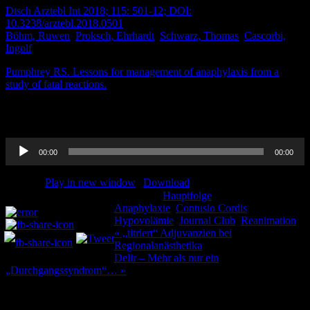
Dtsch Arztebl Int 2018; 115: 501-12; DOI:
10.3238/arztebl.2018.0501
Böhm, Ruwen
;
Proksch, Ehrhardt
;
Schwarz, Thomas
;
Cascorbi,
Ingolf
Pumphrey RS. Lessons for management of anaphylaxis from a
study of fatal reactions.
Clin Exp Allergy. 2000 Aug;30(8):1144-50.
doi: 10.1046/j.1365-2222.2000.00864.x. PMID: 10931122.
Audio-
00:00
00:00
Player
Podcast:
Play in new window
|
Download
Kategorie:
Hauptfolge
Schlagwörter:
Teilen und liken:
Anaphylaxie
,
Contusio Cordis
,
Hypovolämie
,
Journal Club
,
Reanimation
Beitragsnavigation
« „titriert“ Adjuvanzien bei
Regionalanästhetika
Delir – Mehr als nur ein
„Durchgangssyndrom“… »
Ein Kommentar