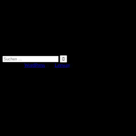
Suche
nach:
Erstellt mit
WordPress
und
Leeway
.