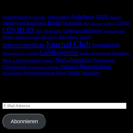
Schlagwörter
Anästhesie
ARDS
Akutmanagement
Antikoagulation
Anaphylaxie
Atemnot
Basics
Atemwegsmanagement
Beatmung
COVID
Corona
BGA
Blutung
COVID-19
Gerinnung
Ernährung
EKG
CRM
DOAK
Harnwegsinfekt
Heparin
Hämodynamisches Monitoring
Höhenmedizin
Impfung
Journal Club
Intensivmedizin
Journalclub
Lieblingsfehler
Klimawandel
Leitlinie
maligne Hyperthermie
Medikament
Notfallmedizin
Polytrauma
Mein Lieblingsfehler
Narkose
Reanimation
Pädiatrie
Prämedikation
Psychiatrische Notfälle
Sepsis
Regionalanästhesie
Schock
Vermischtes
Rechtsmedizin
Blog via E-Mail abonnieren
Versäume keinen Beitrag
E-
Mail-
Adresse
Abonnieren