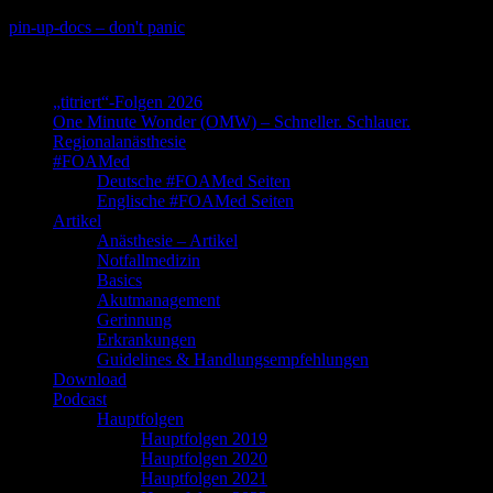
Skip
pin-up-docs – don't panic
to
Perioperative-, Intensiv- und Notfallmedizin
content
„titriert“-Folgen 2026
One Minute Wonder (OMW) – Schneller. Schlauer.
Regionalanästhesie
#FOAMed
Deutsche #FOAMed Seiten
Englische #FOAMed Seiten
Artikel
Anästhesie – Artikel
Notfallmedizin
Basics
Akutmanagement
Gerinnung
Erkrankungen
Guidelines & Handlungsempfehlungen
Download
Podcast
Hauptfolgen
Hauptfolgen 2019
Hauptfolgen 2020
Hauptfolgen 2021