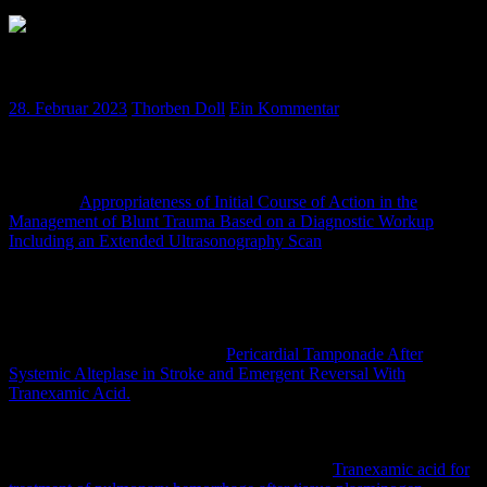
Podcastfolge 49 – Februar 2023
28. Februar 2023
Thorben Doll
Ein Kommentar
Journal Club
Johannes:
Appropriateness of Initial Course of Action in the
Management of Blunt Trauma Based on a Diagnostic Workup
Including an Extended Ultrasonography Scan
. JAMA Netw Open.
2022 Dec 1;5(12):e2245432. doi:
10.1001/jamanetworkopen.2022.45432.
Ines:
Romero C, Shartar S, Carr MJ.
Pericardial Tamponade After
Systemic Alteplase in Stroke and Emergent Reversal With
Tranexamic Acid.
Clin Pract Cases Emerg Med. 2019 Dec
17;4(1):55-58. doi: 10.5811/cpcem.2019.10.44369. PMID:
32064426; PMCID: PMC7012568.
Sanghvi S, Van Tuyl A, Greenstein J, Hahn B.
Tranexamic acid for