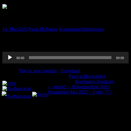
„titriert“ – Boerhaave-Syndrom
16. Mai 2025
Paula Hofstetter
Kommentar hinterlassen
Ines spannender Beitrag zum Boerhaave Syndrom in der „titriert“-
Version. Viel Spaß beim Hören!
Audio-
00:00
00:00
Player
Podcast:
Play in new window
|
Download
Kategorie:
Pin-Up-Docs-titriert
Teilen und liken:
Schlagwörter:
Boerhaave-Syndrom
Beitragsnavigation
« „titriert“ – Höhenmedizin Teil 1
Hauptfolge Mai 2025 – Folge 77 »
Schreibe einen Kommentar
Deine E-Mail-Adresse wird nicht veröffentlicht.
Erforderliche
Felder sind mit
*
markiert
Kommentar
*