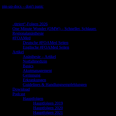
Skip
pin-up-docs – don't panic
to
Perioperative-, Intensiv- und Notfallmedizin
content
„titriert“-Folgen 2026
One Minute Wonder (OMW) – Schneller. Schlauer.
Regionalanästhesie
#FOAMed
Deutsche #FOAMed Seiten
Englische #FOAMed Seiten
Artikel
Anästhesie – Artikel
Notfallmedizin
Basics
Akutmanagement
Gerinnung
Erkrankungen
Guidelines & Handlungsempfehlungen
Download
Podcast
Hauptfolgen
Hauptfolgen 2019
Hauptfolgen 2020
Hauptfolgen 2021