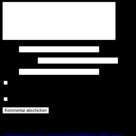
Name
*
E-Mail-Adresse
*
Website
Benachrichtige mich über nachfolgende Kommentare via E-
Mail.
Benachrichtige mich über neue Beiträge via E-Mail.
Schlagwörter
Anästhesie
ARDS
Akutmanagement
Antikoagulation
Anaphylaxie
Atemnot