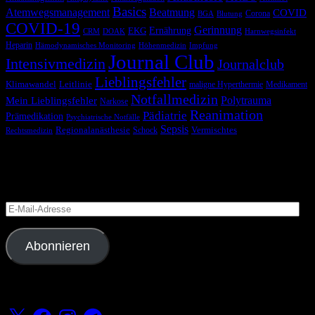
Basics
Atemwegsmanagement
Beatmung
COVID
Corona
BGA
Blutung
COVID-19
Gerinnung
Ernährung
EKG
CRM
DOAK
Harnwegsinfekt
Heparin
Hämodynamisches Monitoring
Höhenmedizin
Impfung
Journal Club
Intensivmedizin
Journalclub
Lieblingsfehler
Klimawandel
Leitlinie
maligne Hyperthermie
Medikament
Notfallmedizin
Polytrauma
Mein Lieblingsfehler
Narkose
Reanimation
Pädiatrie
Prämedikation
Psychiatrische Notfälle
Sepsis
Regionalanästhesie
Schock
Vermischtes
Rechtsmedizin
Blog via E-Mail abonnieren
Versäume keinen Beitrag
E-
Mail-
Adresse
Abonnieren
Folge uns
X
Facebook
Instagram
Telegram