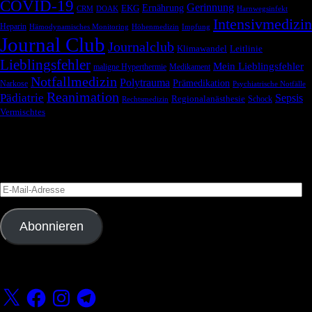
COVID-19
Gerinnung
Ernährung
EKG
CRM
DOAK
Harnwegsinfekt
Intensivmedizin
Heparin
Hämodynamisches Monitoring
Höhenmedizin
Impfung
Journal Club
Journalclub
Klimawandel
Leitlinie
Lieblingsfehler
Mein Lieblingsfehler
maligne Hyperthermie
Medikament
Notfallmedizin
Polytrauma
Prämedikation
Narkose
Psychiatrische Notfälle
Reanimation
Pädiatrie
Sepsis
Regionalanästhesie
Schock
Rechtsmedizin
Vermischtes
Blog via E-Mail abonnieren
Versäume keinen Beitrag
E-
Mail-
Adresse
Abonnieren
Folge uns
X
Facebook
Instagram
Telegram