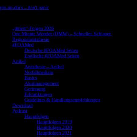
Skip
pin-up-docs – don't panic
to
Perioperative-, Intensiv- und Notfallmedizin
content
„titriert“-Folgen 2026
One Minute Wonder (OMW) – Schneller. Schlauer.
Regionalanästhesie
#FOAMed
Deutsche #FOAMed Seiten
Englische #FOAMed Seiten
Artikel
Anästhesie – Artikel
Notfallmedizin
Basics
Akutmanagement
Gerinnung
Erkrankungen
Guidelines & Handlungsempfehlungen
Download
Podcast
Hauptfolgen
Hauptfolgen 2019
Hauptfolgen 2020
Hauptfolgen 2021