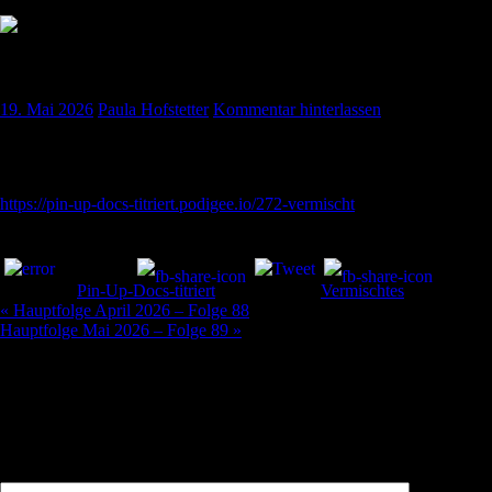
„titriert“- Vermischtes März 2026
19. Mai 2026
Paula Hofstetter
Kommentar hinterlassen
Der Vermischtes-Teil aus der März-Folge 2026 hier in der „titriert“-
Version
https://pin-up-docs-titriert.podigee.io/272-vermischt
Teilen und liken:
Kategorie:
Pin-Up-Docs-titriert
Schlagwörter:
Vermischtes
Beitragsnavigation
« Hauptfolge April 2026 – Folge 88
Hauptfolge Mai 2026 – Folge 89 »
Schreibe einen Kommentar
Deine E-Mail-Adresse wird nicht veröffentlicht.
Erforderliche Felder
sind mit
*
markiert
Kommentar
*