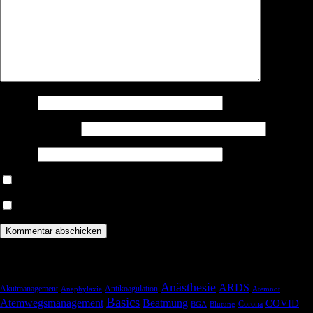
Name
*
E-Mail-Adresse
*
Website
Benachrichtige mich über nachfolgende Kommentare via E-Mail.
Benachrichtige mich über neue Beiträge via E-Mail.
Schlagwörter
Anästhesie
ARDS
Akutmanagement
Antikoagulation
Anaphylaxie
Atemnot
Basics
Atemwegsmanagement
Beatmung
COVID
Corona
BGA
Blutung