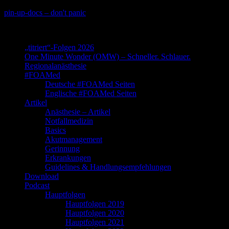
Skip
pin-up-docs – don't panic
to
Perioperative-, Intensiv- und Notfallmedizin
content
„titriert“-Folgen 2026
One Minute Wonder (OMW) – Schneller. Schlauer.
Regionalanästhesie
#FOAMed
Deutsche #FOAMed Seiten
Englische #FOAMed Seiten
Artikel
Anästhesie – Artikel
Notfallmedizin
Basics
Akutmanagement
Gerinnung
Erkrankungen
Guidelines & Handlungsempfehlungen
Download
Podcast
Hauptfolgen
Hauptfolgen 2019
Hauptfolgen 2020
Hauptfolgen 2021