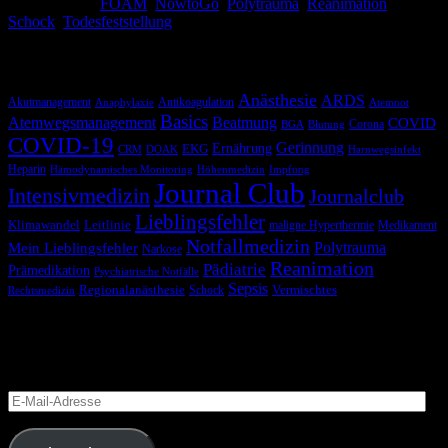
Schlagwörter:
FOAM
,
NowtoGo
,
Polytrauma
,
Reanimation
,
Schock
,
Todesfeststellung
Schlagwörter
Anästhesie
ARDS
Akutmanagement
Antikoagulation
Anaphylaxie
Atemnot
Basics
Atemwegsmanagement
Beatmung
COVID
Corona
BGA
Blutung
COVID-19
Gerinnung
Ernährung
EKG
CRM
DOAK
Harnwegsinfekt
Heparin
Hämodynamisches Monitoring
Höhenmedizin
Impfung
Journal Club
Intensivmedizin
Journalclub
Lieblingsfehler
Klimawandel
Leitlinie
maligne Hyperthermie
Medikament
Notfallmedizin
Polytrauma
Mein Lieblingsfehler
Narkose
Reanimation
Pädiatrie
Prämedikation
Psychiatrische Notfälle
Sepsis
Regionalanästhesie
Schock
Vermischtes
Rechtsmedizin
Blog via E-Mail abonnieren
Versäume keinen Beitrag
E-
Mail-
Adresse