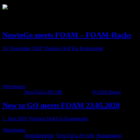
Kategorie:
NowToGo-FOAM
NowtoGo meets FOAM – FOAM-Hacks
29. November 2020
Thorben Doll
Ein Kommentar
Ihr habt NowtoGO meets FOAM – FOAM-Hacks am 24.10.
verpasst. Wir haben euch alle frei zugänglichen Vorträge nochmal
zusammen gestellt.
Weiterlesen
Kategorie:
NowToGo-FOAM
Schlagwörter:
FOAM Hacks
Now to GO meets FOAM 23.05.2020
1. Juni 2020
Thorben Doll
Ein Kommentar
Weiterlesen
Kategorie:
Notfallmedizin
,
NowToGo-FOAM
,
Reanimation