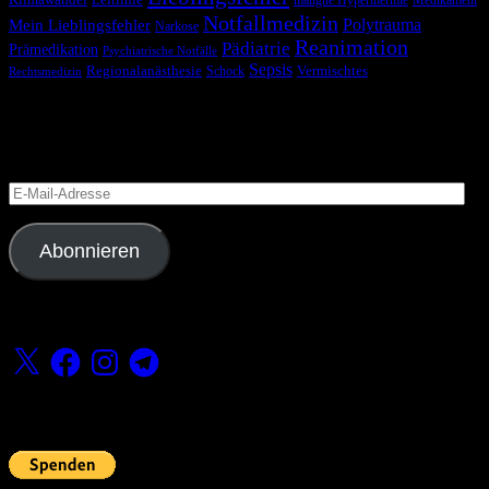
Klimawandel
Leitlinie
maligne Hyperthermie
Medikament
Notfallmedizin
Polytrauma
Mein Lieblingsfehler
Narkose
Reanimation
Pädiatrie
Prämedikation
Psychiatrische Notfälle
Sepsis
Regionalanästhesie
Schock
Vermischtes
Rechtsmedizin
Blog via E-Mail abonnieren
Versäume keinen Beitrag
E-
Mail-
Adresse
Abonnieren
Folge uns
X
Facebook
Instagram
Telegram
Fördern