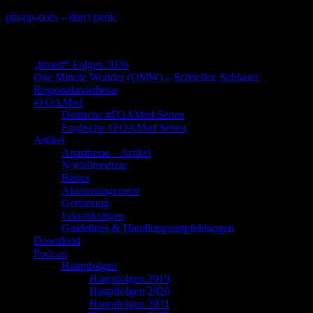
Skip
pin-up-docs – don't panic
to
Perioperative-, Intensiv- und Notfallmedizin
content
„titriert“-Folgen 2026
One Minute Wonder (OMW) – Schneller. Schlauer.
Regionalanästhesie
#FOAMed
Deutsche #FOAMed Seiten
Englische #FOAMed Seiten
Artikel
Anästhesie – Artikel
Notfallmedizin
Basics
Akutmanagement
Gerinnung
Erkrankungen
Guidelines & Handlungsempfehlungen
Download
Podcast
Hauptfolgen
Hauptfolgen 2019
Hauptfolgen 2020
Hauptfolgen 2021