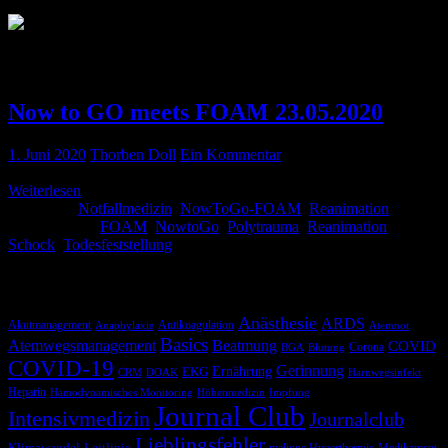
Schlagwort:
NowtoGo
Now to GO meets FOAM 23.05.2020
1. Juni 2020
Thorben Doll
Ein Kommentar
Weiterlesen
Kategorie:
Notfallmedizin
,
NowToGo-FOAM
,
Reanimation
Schlagwörter:
FOAM
,
NowtoGo
,
Polytrauma
,
Reanimation
,
Schock
,
Todesfeststellung
Schlagwörter
Anästhesie
ARDS
Akutmanagement
Antikoagulation
Anaphylaxie
Atemnot
Basics
Atemwegsmanagement
Beatmung
COVID
Corona
BGA
Blutung
COVID-19
Gerinnung
Ernährung
EKG
CRM
DOAK
Harnwegsinfekt
Heparin
Hämodynamisches Monitoring
Höhenmedizin
Impfung
Journal Club
Intensivmedizin
Journalclub
Lieblingsfehler