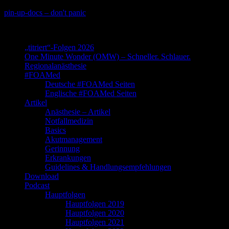
Skip
pin-up-docs – don't panic
to
Perioperative-, Intensiv- und Notfallmedizin
content
„titriert“-Folgen 2026
One Minute Wonder (OMW) – Schneller. Schlauer.
Regionalanästhesie
#FOAMed
Deutsche #FOAMed Seiten
Englische #FOAMed Seiten
Artikel
Anästhesie – Artikel
Notfallmedizin
Basics
Akutmanagement
Gerinnung
Erkrankungen
Guidelines & Handlungsempfehlungen
Download
Podcast
Hauptfolgen
Hauptfolgen 2019
Hauptfolgen 2020
Hauptfolgen 2021