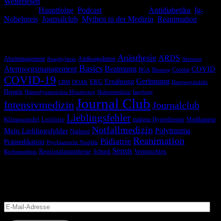
Weiterlesen
Kategorie:
Hauptfolge
,
Podcast
Schlagwörter:
Antidiabetika
,
Ig-
Nobelpreis
,
Journalclub
,
Mythen in der Medizin
,
Reanimation
Schlagwörter
Anästhesie
ARDS
Akutmanagement
Antikoagulation
Anaphylaxie
Atemnot
Basics
Atemwegsmanagement
Beatmung
COVID
Corona
BGA
Blutung
COVID-19
Gerinnung
Ernährung
EKG
CRM
DOAK
Harnwegsinfekt
Heparin
Hämodynamisches Monitoring
Höhenmedizin
Impfung
Journal Club
Intensivmedizin
Journalclub
Lieblingsfehler
Klimawandel
Leitlinie
maligne Hyperthermie
Medikament
Notfallmedizin
Polytrauma
Mein Lieblingsfehler
Narkose
Reanimation
Pädiatrie
Prämedikation
Psychiatrische Notfälle
Sepsis
Regionalanästhesie
Schock
Vermischtes
Rechtsmedizin
Blog via E-Mail abonnieren
Versäume keinen Beitrag
E-
Mail-