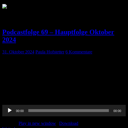
Schlagwort:
Antidiabetika
Podcastfolge 69 – Hauptfolge Oktober
2024
31. Oktober 2024
Paula Hofstetter
6 Kommentare
Wie jedes Jahr gibt wieder eine live XXXXXL Journalclub-Folge
für euch, diesmal aufgenommen in ganz großer Runde im schönen
Brandenburg. Bei schönstem Herbstwetter, gutem Bier und diversen
kulinarischen Highlights haben wir uns versammelt um euch von
Neuheiten aus der Welt der Medizin zu berichten: Es geht unter
anderem um den Ig-Nobelpreis, Mythen in der Medizin,
Gummischlangen gegen PONV und vieles […]
Audio-
00:00
00:00
Player
Podcast:
Play in new window
|
Download