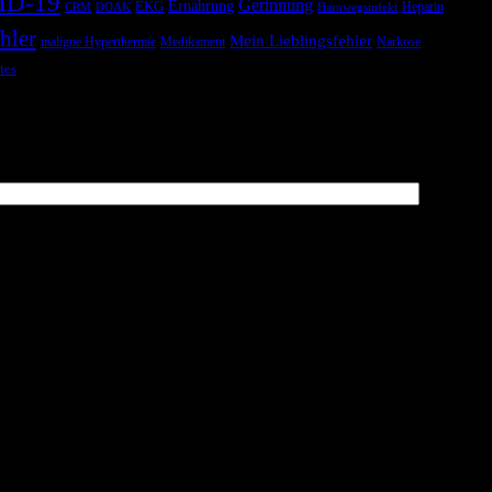
ID-19
Gerinnung
Ernährung
EKG
Heparin
CRM
DOAK
Harnwegsinfekt
hler
Mein Lieblingsfehler
maligne Hyperthermie
Medikament
Narkose
tes