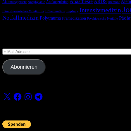
Anästhesie
ARDS
Atem
Akutmanagement
Antikoagulation
Anaphylaxie
Atemnot
Jo
Intensivmedizin
Hämodynamisches Monitoring
Höhenmedizin
Impfung
Notfallmedizin
Pädia
Polytrauma
Prämedikation
Psychiatrische Notfälle
Blog via E-Mail abonnieren
Versäume keinen Beitrag
E-
Mail-
Adresse
Abonnieren
Folge uns
X
Facebook
Instagram
Telegram
Fördern