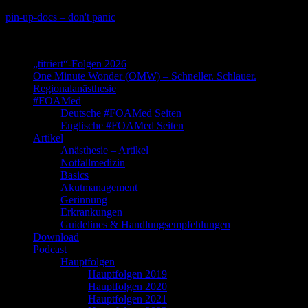
Skip
pin-up-docs – don't panic
to
Perioperative-, Intensiv- und Notfallmedizin
content
„titriert“-Folgen 2026
One Minute Wonder (OMW) – Schneller. Schlauer.
Regionalanästhesie
#FOAMed
Deutsche #FOAMed Seiten
Englische #FOAMed Seiten
Artikel
Anästhesie – Artikel
Notfallmedizin
Basics
Akutmanagement
Gerinnung
Erkrankungen
Guidelines & Handlungsempfehlungen
Download
Podcast
Hauptfolgen
Hauptfolgen 2019
Hauptfolgen 2020
Hauptfolgen 2021