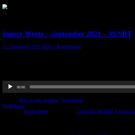
Schlagwort:
AVNRT
Innere Werte – September 2021 – AVNRT
15. September 2021
Timo
2 Kommentare
Pin-Up-Docs Innere Werte: Jeden Monat sezieren wir für euch ein Th
euch kurzweilig Handlungsempfehlungen für euren medizinischen All
einschließlich 30. September 2021 erwerben. Um diese zu beantrage
Audio-
00:00
Player
Podcast:
Play in new window
|
Download
Weiterlesen
Kategorie:
Innere Werte
Schlagwörter:
Adenosin
,
AVNRT
,
Lewis-Le
Schlagwörter