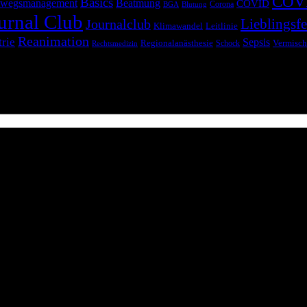
COV
Basics
wegsmanagement
Beatmung
COVID
Corona
BGA
Blutung
urnal Club
Lieblingsfe
Journalclub
Klimawandel
Leitlinie
Reanimation
trie
Sepsis
Regionalanästhesie
Schock
Vermisch
Rechtsmedizin