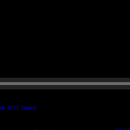
ema aus dem weiten Feld der Inneren Medizin, berichten von unseren 
tag vermitteln. In der sechsten Folge beschäftigen wir uns mit dem 
n, […]
ads
,
PSVT
,
Valsalva