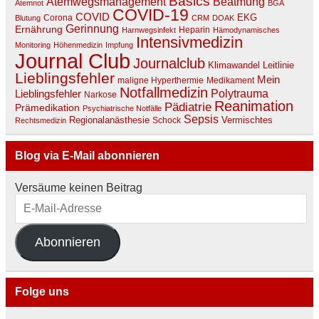
Basics
Beatmung
Atemwegsmanagement
Atemnot
BGA
COVID-19
COVID
EKG
Corona
Blutung
CRM
DOAK
Gerinnung
Ernährung
Heparin
Harnwegsinfekt
Hämodynamisches
Intensivmedizin
Monitoring
Höhenmedizin
Impfung
Journal Club
Journalclub
Klimawandel
Leitlinie
Lieblingsfehler
Mein
maligne Hyperthermie
Medikament
Notfallmedizin
Lieblingsfehler
Polytrauma
Narkose
Reanimation
Pädiatrie
Prämedikation
Psychiatrische Notfälle
Sepsis
Regionalanästhesie
Vermischtes
Schock
Rechtsmedizin
Blog via E-Mail abonnieren
Versäume keinen Beitrag
E-
Mail-
Adresse
Abonnieren
Folge uns