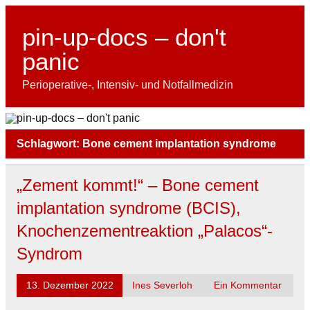
Skip
to
content
pin-up-docs – don't
panic
Perioperative-, Intensiv- und Notfallmedizin
Schlagwort:
Bone cement implantation syndrome
„Zement kommt!“ – Bone cement
implantation syndrome (BCIS),
Knochenzementreaktion „Palacos“-
Syndrom
13. Dezember 2022
Ines Severloh
Ein Kommentar