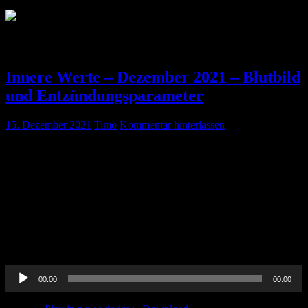
Schlagwort:
CRP
Innere Werte – Dezember 2021 – Blutbild
und Entzündungsparameter
15. Dezember 2021
Timo
Kommentar hinterlassen
Pin-Up-Docs Innere Werte: Jeden Monat sezieren wir für euch ein
Thema aus dem weiten Feld der Inneren Medizin, berichten von
unseren Praxiserfahrungen, verknüpfen mit aktueller Forschung und
möchten euch kurzweilig Handlungsempfehlungen für euren
medizinischen Alltag vermitteln. In der neunten Folge beschäftigen
wir uns mit dem Thema ‚Blutbild und Infektparameter‘. CME-
Punkte könnt Ihr bis einschließlich 31. Dezember 2021 erwerben.
Um diese […]
Audio-
00:00
00:00
Player