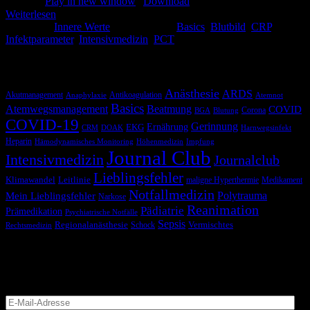
Podcast:
Play in new window
|
Download
Weiterlesen
Kategorie:
Innere Werte
Schlagwörter:
Basics
,
Blutbild
,
CRP
,
Infektparameter
,
Intensivmedizin
,
PCT
Schlagwörter
Anästhesie
ARDS
Akutmanagement
Antikoagulation
Anaphylaxie
Atemnot
Basics
Atemwegsmanagement
Beatmung
COVID
Corona
BGA
Blutung
COVID-19
Gerinnung
Ernährung
EKG
CRM
DOAK
Harnwegsinfekt
Heparin
Hämodynamisches Monitoring
Höhenmedizin
Impfung
Journal Club
Intensivmedizin
Journalclub
Lieblingsfehler
Klimawandel
Leitlinie
maligne Hyperthermie
Medikament
Notfallmedizin
Polytrauma
Mein Lieblingsfehler
Narkose
Reanimation
Pädiatrie
Prämedikation
Psychiatrische Notfälle
Sepsis
Regionalanästhesie
Schock
Vermischtes
Rechtsmedizin
Blog via E-Mail abonnieren
Versäume keinen Beitrag
E-