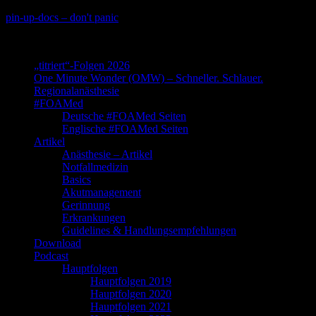
Skip
pin-up-docs – don't panic
to
Perioperative-, Intensiv- und Notfallmedizin
content
„titriert“-Folgen 2026
One Minute Wonder (OMW) – Schneller. Schlauer.
Regionalanästhesie
#FOAMed
Deutsche #FOAMed Seiten
Englische #FOAMed Seiten
Artikel
Anästhesie – Artikel
Notfallmedizin
Basics
Akutmanagement
Gerinnung
Erkrankungen
Guidelines & Handlungsempfehlungen
Download
Podcast
Hauptfolgen
Hauptfolgen 2019
Hauptfolgen 2020
Hauptfolgen 2021