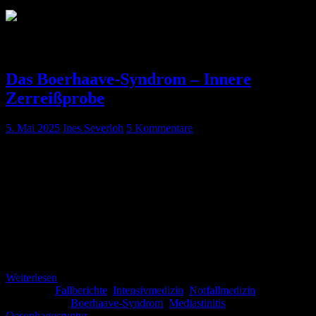
Schlagwort:
Oesophagusruptur
Das Boerhaave-Syndrom – Innere
Zerreißprobe
5. Mai 2025
Ines Severloh
5 Kommentare
Denkt man an Thoraxschmerzen, denkt man meist an den
Myokardinfarkt, die Lungenarterienembolie, den
Spannungspneumothorax und die Aortendissektion.Aber halt! Es
hieß doch Big Five des Thoraxschmerzes. Da fehlt doch noch einer
… Fallbeispiel: Dienstagabend, 22:17 Uhr – Zentrale Notaufnahme
eines mittelgroßen Klinikums.Bernd, 54 Jahre alt, wird vom
Rettungsdienst in die Notaufnahme gebracht. Der Patient ist sichtbar
unruhig und klagt über starke […]
Weiterlesen
Kategorie:
Fallberichte
,
Intensivmedizin
,
Notfallmedizin
Schlagwörter:
Boerhaave-Syndrom
,
Mediastinitis
,
Oesophagusruptur