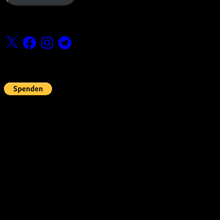
Folge uns
X
Facebook
Instagram
Telegram
Fördern
Pin Up’s