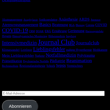
Schlagwörter
Anästhesie
ARDS
Akutmanagement
Antikoagulation
Anaphylaxie
Atemnot
Basics
Atemwegsmanagement
Beatmung
COVID
Corona
BGA
Blutung
COVID-19
Gerinnung
Ernährung
EKG
CRM
DOAK
Harnwegsinfekt
Heparin
Hämodynamisches Monitoring
Höhenmedizin
Impfung
Journal Club
Intensivmedizin
Journalclub
Lieblingsfehler
Klimawandel
Leitlinie
maligne Hyperthermie
Medikament
Notfallmedizin
Polytrauma
Mein Lieblingsfehler
Narkose
Reanimation
Pädiatrie
Prämedikation
Psychiatrische Notfälle
Sepsis
Regionalanästhesie
Schock
Vermischtes
Rechtsmedizin
Blog via E-Mail abonnieren
Versäume keinen Beitrag
E-
Mail-
Adresse
Abonnieren