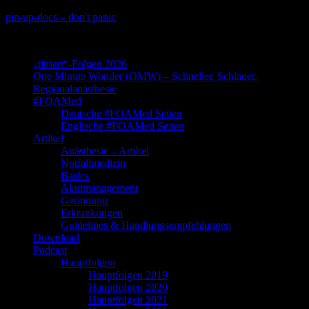
Skip
pin-up-docs – don't panic
to
Perioperative-, Intensiv- und Notfallmedizin
content
„titriert“-Folgen 2026
One Minute Wonder (OMW) – Schneller. Schlauer.
Regionalanästhesie
#FOAMed
Deutsche #FOAMed Seiten
Englische #FOAMed Seiten
Artikel
Anästhesie – Artikel
Notfallmedizin
Basics
Akutmanagement
Gerinnung
Erkrankungen
Guidelines & Handlungsempfehlungen
Download
Podcast
Hauptfolgen
Hauptfolgen 2019
Hauptfolgen 2020
Hauptfolgen 2021