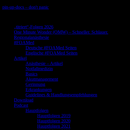
Skip
pin-up-docs – don't panic
to
Perioperative-, Intensiv- und Notfallmedizin
content
„titriert“-Folgen 2026
One Minute Wonder (OMW) – Schneller. Schlauer.
Regionalanästhesie
#FOAMed
Deutsche #FOAMed Seiten
Englische #FOAMed Seiten
Artikel
Anästhesie – Artikel
Notfallmedizin
Basics
Akutmanagement
Gerinnung
Erkrankungen
Guidelines & Handlungsempfehlungen
Download
Podcast
Hauptfolgen
Hauptfolgen 2019
Hauptfolgen 2020
Hauptfolgen 2021