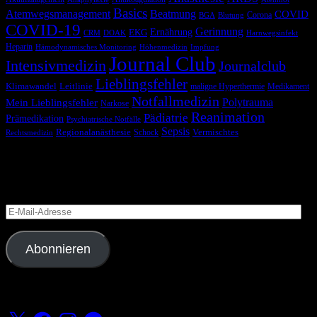
Basics
Atemwegsmanagement
Beatmung
COVID
Corona
BGA
Blutung
COVID-19
Gerinnung
Ernährung
EKG
CRM
DOAK
Harnwegsinfekt
Heparin
Hämodynamisches Monitoring
Höhenmedizin
Impfung
Journal Club
Intensivmedizin
Journalclub
Lieblingsfehler
Klimawandel
Leitlinie
maligne Hyperthermie
Medikament
Notfallmedizin
Polytrauma
Mein Lieblingsfehler
Narkose
Reanimation
Pädiatrie
Prämedikation
Psychiatrische Notfälle
Sepsis
Regionalanästhesie
Schock
Vermischtes
Rechtsmedizin
Blog via E-Mail abonnieren
Versäume keinen Beitrag
E-
Mail-
Adresse
Abonnieren
Folge uns
X
Facebook
Instagram
Telegram