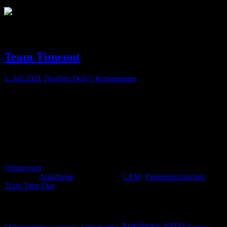
Schlagwort:
Patientensicherheit
Team Timeout
5. Juli 2021
Thorben Doll
5 Kommentare
Jeder kennt es, viele hassen es, meist wird es als nervige
Pflichterfüllung gesehen und wenn man es richtig durchführt, wird
man von den Kollegen oft belächelt – das Team Timeout. Im
Grunde ist allen bewusst, dass es wichtig ist und darauf
angesprochen gibt das auch jeder zu, aber jeder, der schon mal
eine/n Chirurg*in nachts mit den Hufen scharren hören […]
Weiterlesen
Kategorie:
Anästhesie
Schlagwörter:
CRM
,
Patientensicherheit
,
Team Time Out
Schlagwörter
Anästhesie
ARDS
Akutmanagement
Antikoagulation
Anaphylaxie
Atemnot