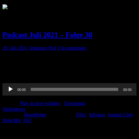
Schlagwort:
Penicillin
Podcast Juli 2021 – Folge 30
28. Juli 2021
Johannes Pott
2 Kommentare
Unsere aktuelle Folge ist da mit unserem altbewährten Journal-Club,
Covid und SSC, Penicillin-Allergie, Poor Man’s V5 und
Infusionstherapie. Viel Spaß beim hören!
Audio-
00:00
00:00
Player
Podcast:
Play in new window
|
Download
Weiterlesen
Kategorie:
Hauptfolge
Schlagwörter:
EKG
,
Infusion
,
Journal Club
,
Penicillin
,
SSC
Schlagwörter