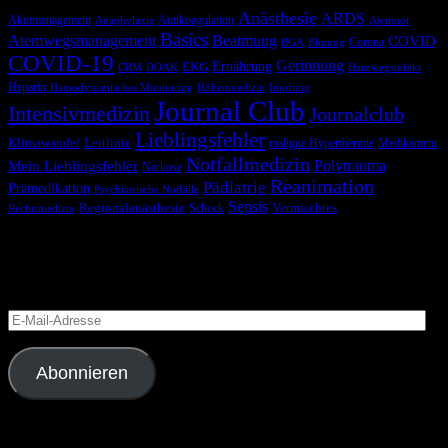
Anästhesie
ARDS
Akutmanagement
Antikoagulation
Anaphylaxie
Atemnot
Basics
Atemwegsmanagement
Beatmung
COVID
Corona
BGA
Blutung
COVID-19
Gerinnung
Ernährung
EKG
CRM
DOAK
Harnwegsinfekt
Heparin
Hämodynamisches Monitoring
Höhenmedizin
Impfung
Journal Club
Intensivmedizin
Journalclub
Lieblingsfehler
Klimawandel
Leitlinie
maligne Hyperthermie
Medikament
Notfallmedizin
Polytrauma
Mein Lieblingsfehler
Narkose
Reanimation
Pädiatrie
Prämedikation
Psychiatrische Notfälle
Sepsis
Regionalanästhesie
Schock
Vermischtes
Rechtsmedizin
Blog via E-Mail abonnieren
Versäume keinen Beitrag
E-
Mail-
Adresse
Abonnieren
Folge uns