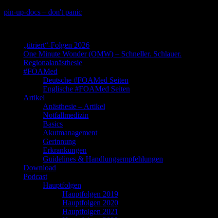
Skip
pin-up-docs – don't panic
to
Perioperative-, Intensiv- und Notfallmedizin
content
„titriert“-Folgen 2026
One Minute Wonder (OMW) – Schneller. Schlauer.
Regionalanästhesie
#FOAMed
Deutsche #FOAMed Seiten
Englische #FOAMed Seiten
Artikel
Anästhesie – Artikel
Notfallmedizin
Basics
Akutmanagement
Gerinnung
Erkrankungen
Guidelines & Handlungsempfehlungen
Download
Podcast
Hauptfolgen
Hauptfolgen 2019
Hauptfolgen 2020
Hauptfolgen 2021