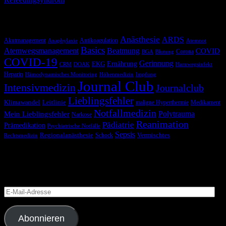
Schlagwörter
Anästhesie
ARDS
Akutmanagement
Antikoagulation
Anaphylaxie
Atemnot
Basics
Atemwegsmanagement
Beatmung
COVID
Corona
BGA
Blutung
COVID-19
Gerinnung
Ernährung
EKG
CRM
DOAK
Harnwegsinfekt
Heparin
Hämodynamisches Monitoring
Höhenmedizin
Impfung
Journal Club
Intensivmedizin
Journalclub
Lieblingsfehler
Klimawandel
Leitlinie
maligne Hyperthermie
Medikament
Notfallmedizin
Polytrauma
Mein Lieblingsfehler
Narkose
Reanimation
Pädiatrie
Prämedikation
Psychiatrische Notfälle
Sepsis
Regionalanästhesie
Schock
Vermischtes
Rechtsmedizin
Blog via E-Mail abonnieren
Versäume keinen Beitrag
E-
Mail-
Adresse
Abonnieren