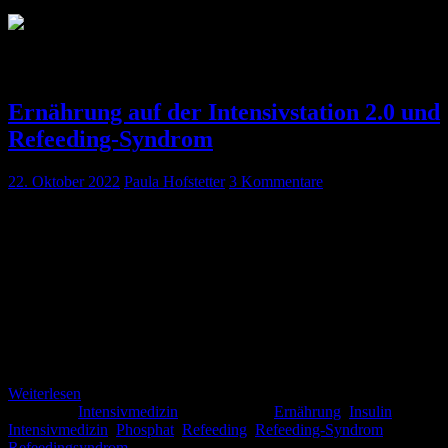
Schlagwort:
Refeedingsyndrom
Ernährung auf der Intensivstation 2.0 und
Refeeding-Syndrom
22. Oktober 2022
Paula Hofstetter
3 Kommentare
Für die Basics siehe Hauptfolge Mai 2020 Disclaimer: Insgesamt ist
die Evidenz auf diesem Gebiet eher dünn, es gibt kaum große
RCTs, daher haben wir die gängigen Leitlinien zu dem Thema
(Deutsche Gesellschaft für Ernährungsmedizin: DGEM-Leitlinie,
Britisches Leitlinie: NICE-Guideline, European sosiety for intensive
medicine: ESCIM-Guideline, American society for parenteral and
enteral nutrition ASPEN-Guideline) für euch zusammengefasst.
Ernährung auf der Intensivstation […]
Weiterlesen
Kategorie:
Intensivmedizin
Schlagwörter:
Ernährung
,
Insulin
,
Intensivmedizin
,
Phosphat
,
Refeeding
,
Refeeding-Syndrom
,
Refeedingsyndrom