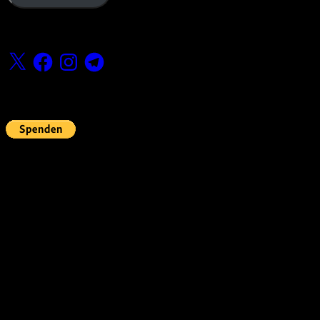
Folge uns
X
Facebook
Instagram
Telegram
Fördern
Pin Up’s