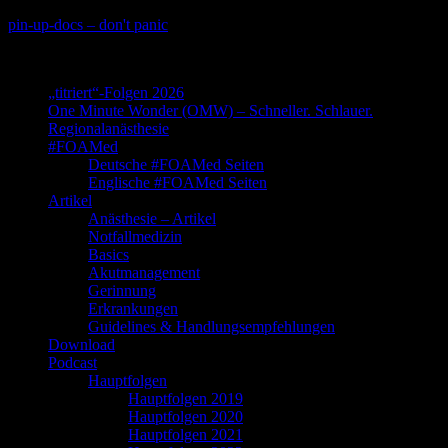
Skip
pin-up-docs – don't panic
to
Perioperative-, Intensiv- und Notfallmedizin
content
„titriert“-Folgen 2026
One Minute Wonder (OMW) – Schneller. Schlauer.
Regionalanästhesie
#FOAMed
Deutsche #FOAMed Seiten
Englische #FOAMed Seiten
Artikel
Anästhesie – Artikel
Notfallmedizin
Basics
Akutmanagement
Gerinnung
Erkrankungen
Guidelines & Handlungsempfehlungen
Download
Podcast
Hauptfolgen
Hauptfolgen 2019
Hauptfolgen 2020
Hauptfolgen 2021