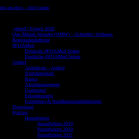
Skip
pin-up-docs – don't panic
to
Perioperative-, Intensiv- und Notfallmedizin
content
„titriert“-Folgen 2026
One Minute Wonder (OMW) – Schneller. Schlauer.
Regionalanästhesie
#FOAMed
Deutsche #FOAMed Seiten
Englische #FOAMed Seiten
Artikel
Anästhesie – Artikel
Notfallmedizin
Basics
Akutmanagement
Gerinnung
Erkrankungen
Guidelines & Handlungsempfehlungen
Download
Podcast
Hauptfolgen
Hauptfolgen 2019
Hauptfolgen 2020
Hauptfolgen 2021