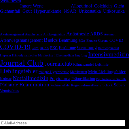
Weiterlesen
Kategorie:
Innere Werte
Schlagwörter:
Allopurinol
,
Colchicin
,
Gicht
,
Gichtanfall
,
Gout
,
Hyperurikämie
,
NSAR
,
Urikostatika
,
Urikosurika
Schlagwörter
Anästhesie
ARDS
Akutmanagement
Antikoagulation
Anaphylaxie
Atemnot
Basics
Atemwegsmanagement
Beatmung
COVID
Corona
BGA
Blutung
COVID-19
Gerinnung
Ernährung
EKG
CRM
DOAK
Harnwegsinfekt
Intensivmedizin
Heparin
Hämodynamisches Monitoring
Höhenmedizin
Impfung
Journal Club
Journalclub
Klimawandel
Leitlinie
Lieblingsfehler
Mein Lieblingsfehler
maligne Hyperthermie
Medikament
Notfallmedizin
Polytrauma
Prämedikation
Narkose
Psychiatrische Notfälle
Reanimation
Pädiatrie
Sepsis
Regionalanästhesie
Schock
Rechtsmedizin
Vermischtes
Blog via E-Mail abonnieren
Versäume keinen Beitrag
E-
Mail-