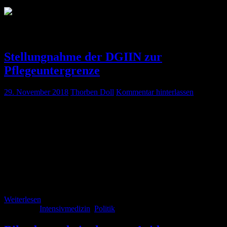
Monat:
November 2018
Stellungnahme der DGIIN zur
Pflegeuntergrenze
29. November 2018
Thorben Doll
Kommentar hinterlassen
Die sehr durchdachte Stellungnahme der DGIIN zur
Pflegepersonaluntergrenze (PPU). Kernpunkte: Neben einer
Verbesserung der Arbeitsbedingungen muss auch eine Verbesserung
der Lohnstruktur erfolgen; Außerdem praxisnahe Akademisierung
des Pflegeberufes, insbesondere in Risikobereichen Die PPU könnte
zu einer deutschlandweiten Sperrung von ITS Betten führen. Die
PPU könnte zu einem vermehrten Einsatz an Zeitarbeitskräften
führen Die DGIIN fordert eine Schließung von kleinen wenig
leistungsfähigen […]
Weiterlesen
Kategorie:
Intensivmedizin
,
Politik