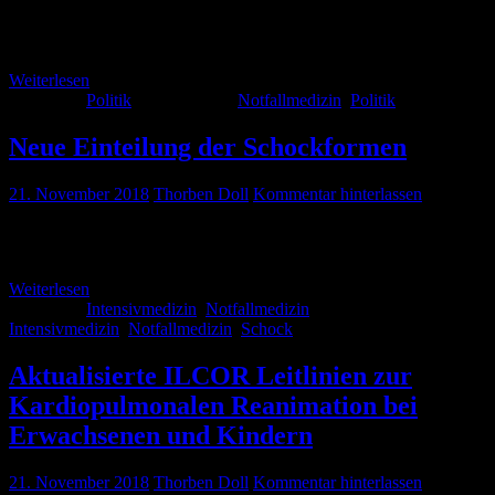
kostet in Deutschland ca. 5,20€ (Einzelhandel). Kalèo lässt sich also
nicht die Entwicklung eines Medikamentes (patentiert 1961) oder
eines […]
Weiterlesen
Kategorie:
Politik
Schlagwörter:
Notfallmedizin
,
Politik
Neue Einteilung der Schockformen
21. November 2018
Thorben Doll
Kommentar hinterlassen
Sehr gute Erklärung und sinnvolle Differenzierung der
Schockformen
Weiterlesen
Kategorie:
Intensivmedizin
,
Notfallmedizin
Schlagwörter:
Intensivmedizin
,
Notfallmedizin
,
Schock
Aktualisierte ILCOR Leitlinien zur
Kardiopulmonalen Reanimation bei
Erwachsenen und Kindern
21. November 2018
Thorben Doll
Kommentar hinterlassen