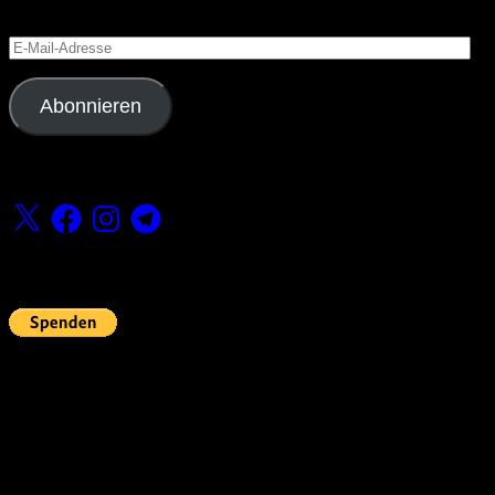
Versäume keinen Beitrag
E-
Mail-
Adresse
Abonnieren
Folge uns
X
Facebook
Instagram
Telegram
Fördern
Pin Up’s