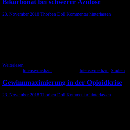
Bikarbonat bei schwerer Azidose
23. November 2018
Thorben Doll
Kommentar hinterlassen
Spannende Studie über Bikarbonat bei schwerer metabolischer
Azidose aus the lancet. Kernaussage: Bei pH < 7.20 und moderatem
bis schweren akuten Nierenversagen zeigen sich Trends zu einem
besseren Outcome. Gründe hierfür könnten ein seltener
erforderlicher Einsatz von Dialyseverfahren oder ein besseres
Ansprechen auf Vasopressoren sein. Habt ihr hierzu eigene
Erfahrungswerte?
Weiterlesen
Kategorie:
Intensivmedizin
Schlagwörter:
Intensivmedizin
,
Studien
Gewinnmaximierung in der Opioidkrise
23. November 2018
Thorben Doll
Kommentar hinterlassen
Zwar haben wir in Deutschland mit der Arzneimittelpreisverordnung
(AMPreisV im AMG) einen mehr oder weniger wirksamen
Kontrollmechanismus. ABER: Wir alle müssen aufpassen, dass die
Pharmaindustrie uns nicht diktiert was ein Menschenleben kostet.
Evzio ist übrigens ein Naloxon Autoinjektor. Eine Ampulle Naloxon