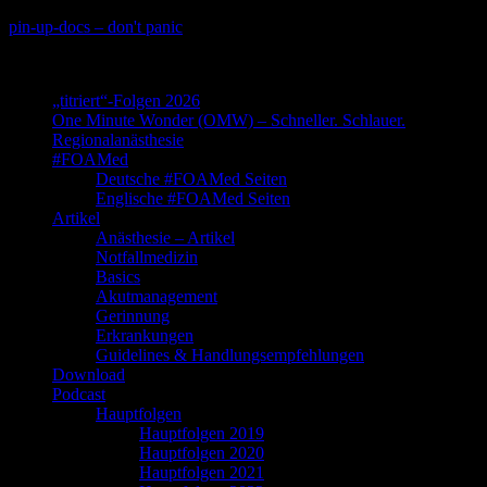
Skip
pin-up-docs – don't panic
to
Perioperative-, Intensiv- und Notfallmedizin
content
„titriert“-Folgen 2026
One Minute Wonder (OMW) – Schneller. Schlauer.
Regionalanästhesie
#FOAMed
Deutsche #FOAMed Seiten
Englische #FOAMed Seiten
Artikel
Anästhesie – Artikel
Notfallmedizin
Basics
Akutmanagement
Gerinnung
Erkrankungen
Guidelines & Handlungsempfehlungen
Download
Podcast
Hauptfolgen
Hauptfolgen 2019
Hauptfolgen 2020
Hauptfolgen 2021