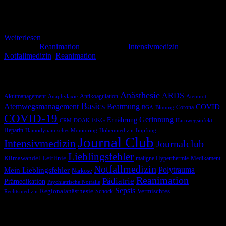
Schwerpunkt: Antiarrhythmika Mein Eindruck: „Nichts genaues
weiß man“
Weiterlesen
Kategorie:
Reanimation
Schlagwörter:
Intensivmedizin
,
Notfallmedizin
,
Reanimation
Schlagwörter
Anästhesie
ARDS
Akutmanagement
Antikoagulation
Anaphylaxie
Atemnot
Basics
Atemwegsmanagement
Beatmung
COVID
Corona
BGA
Blutung
COVID-19
Gerinnung
Ernährung
EKG
CRM
DOAK
Harnwegsinfekt
Heparin
Hämodynamisches Monitoring
Höhenmedizin
Impfung
Journal Club
Intensivmedizin
Journalclub
Lieblingsfehler
Klimawandel
Leitlinie
maligne Hyperthermie
Medikament
Notfallmedizin
Polytrauma
Mein Lieblingsfehler
Narkose
Reanimation
Pädiatrie
Prämedikation
Psychiatrische Notfälle
Sepsis
Regionalanästhesie
Schock
Vermischtes
Rechtsmedizin
Blog via E-Mail abonnieren