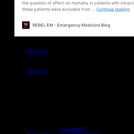
RebelEM
CRASH-3
The Resus Room
CRASH-3
EM-Crit/Pulm-Crit
Watch this great video showing the
Modified Valsalva Maneuver converting a
patient in SVT to Normal Sinus Rhythm
If you’re not doing this, you’re not doing
SVT right!
Video courtesy:
@julesantosER