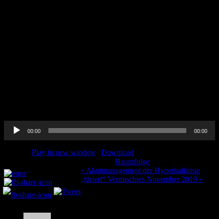
Stamer, U. M., et al. „Metamizol.“
Der Schmerz
31.1 (2017): 5-13.
Kochrezept
Carneiro, S., et al. „Valsalva like maneuver with ventilator to treat
supraventricular tachycardia: 4AP6-11.“
European Journal of
Anaesthesiology (EJA)
31 (2014): 71.
Synkope
Bruno, R. et al. „Synkope…. „oder auf einmal war ich weg“:
Notaufnahme up2date 1(2019)
Audio-
00:00
00:00
Player
Podcast:
Play in new window
|
Download
Kategorie:
Hauptfolge
Teilen und liken:
Beitragsnavigation
« Akutmanagement der Hyperkaliämie
„titriert“ Vermischtes November 2019 »
4 Kommentare