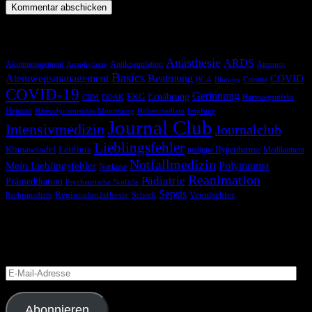
Schlagwörter
Anästhesie
ARDS
Akutmanagement
Antikoagulation
Anaphylaxie
Atemnot
Basics
Atemwegsmanagement
Beatmung
COVID
Corona
BGA
Blutung
COVID-19
Gerinnung
Ernährung
EKG
CRM
DOAK
Harnwegsinfekt
Heparin
Hämodynamisches Monitoring
Höhenmedizin
Impfung
Journal Club
Intensivmedizin
Journalclub
Lieblingsfehler
Klimawandel
Leitlinie
maligne Hyperthermie
Medikament
Notfallmedizin
Polytrauma
Mein Lieblingsfehler
Narkose
Reanimation
Pädiatrie
Prämedikation
Psychiatrische Notfälle
Sepsis
Regionalanästhesie
Schock
Vermischtes
Rechtsmedizin
Blog via E-Mail abonnieren
Versäume keinen Beitrag
E-
Mail-
Adresse
Abonnieren