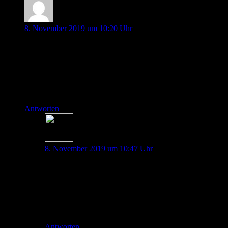
Pavla Diederichs
8. November 2019 um 10:20 Uhr
Hallo, ich bin Anästhesistin und vor kurzem habe ich
angefangen Notarzt zu fahren. Ich bin euer großer Fan,
bewundere euer Engagement und frag mich was ich anders
machen soll damit ich so viel schaffe wie ihr ;), Respekt. Ich
freue mich auf jede Folge und lerne unheimlich viel von euch.
Vielen Dank! Pavla
Antworten
Johannes Pott
8. November 2019 um 10:47 Uhr
Hallo Pavla,
vielen Dank für dein Kompliment, wir freuen uns,
wenn Du aus unseren Folgen etwas mit nimmst!
Viel Spass da draußen und viele spannende Einsätze!
Antworten