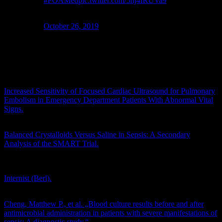
#FOAMed
pic.twitter.com/5hj4IRUVa9
— Sam Ghali, M.D. (@EM_RESUS)
October 26, 2019
Video vom modifizierten Valsalva Manöver nach
REVERT
Journal Club
Increased Sensitivity of Focused Cardiac Ultrasound for Pulmonary
Embolism in Emergency Department Patients With Abnormal Vital
Signs.
Acad Emerg Med. 2019 Sep 27. doi: 10.1111/acem.13774.
[Epub ahead of print]
Balanced Crystalloids Versus Saline in Sepsis: A Secondary
Analysis of the SMART Trial.
Am J Respir Crit Care Med. 2019
Aug 27. doi: 10.1164/rccm.201903-0557OC. [Epub ahead of print]
-> Basisartikel:
Internist (Berl).
2015 Jul;56(7):773-8. doi: 10.1007/s00108-015-
3676-1.
Cheng, Matthew P., et al. „Blood culture results before and after
antimicrobial administration in patients with severe manifestations of
sepsis: A diagnostic study.“
Annals of internal medicine
(2019).