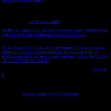
Zdravkovic, M. , Berger‐Estilita, J. , Sorbello, M. , Hagberg, C. A.
and , (2019), An international survey about rapid sequence
intubation of 10,003 anaesthetists and 16 airway experts.
Anaesthesia. doi:
10.1111/anae.14867
Stadlbauer, Daniel, et al. „Broadly protective human antibodies that
target the active site of influenza virus neuraminidase.“
Science
366.6464 (2019): 499-504.
Truwit, Jonathon D., et al. „Effect of vitamin C infusion on organ
failure and biomarkers of inflammation and vascular injury in
patients with sepsis and severe acute respiratory failure: the CITRIS-
ALI randomized clinical trial.“
Jama
322.13 (2019): 1261-1270.
[NaCl 0.9 % for volume substitution : blessing or curse?].
Kümpers
1
P
, der Internist 2015
Therapie der akuten Hyperkaliämie
Akutmanagement der Hyperkaliämie
Arzneimitteltherapie