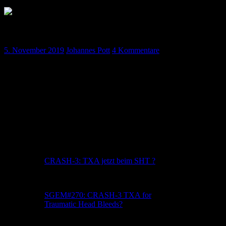
Podcast November – Folge 10
5. November 2019
Johannes Pott
4 Kommentare
Unser neuer Podcast ist da !
Themen sind: Haftungsfragen für Notfallsanitäter mit Tobi & Sven,
unser Journal, Club, akutes Management der Hyperkaliämie,
Vasalva beim beatmeten Patienten, Synkopen und Metamizol-
Anwendungsempfehlungen.
Hört rein !
Vermischtes
CRASH-3: TXA jetzt beim SHT ?
News-papers.eu
SGEM#270: CRASH-3 TXA for
Traumatic Head Bleeds?
TheSGEM