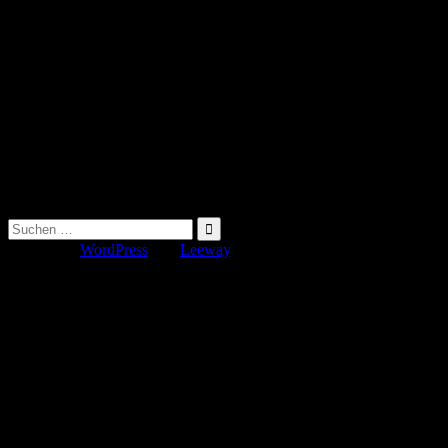
Suche
nach:
Erstellt mit
WordPress
und
Leeway
.