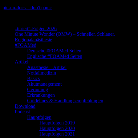
Skip
pin-up-docs – don't panic
to
Perioperative-, Intensiv- und Notfallmedizin
content
„titriert“-Folgen 2026
One Minute Wonder (OMW) – Schneller. Schlauer.
Regionalanästhesie
#FOAMed
Deutsche #FOAMed Seiten
Englische #FOAMed Seiten
Artikel
Anästhesie – Artikel
Notfallmedizin
Basics
Akutmanagement
Gerinnung
Erkrankungen
Guidelines & Handlungsempfehlungen
Download
Podcast
Hauptfolgen
Hauptfolgen 2019
Hauptfolgen 2020
Hauptfolgen 2021