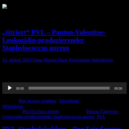
Schlagwort:
PVL
„titriert“ PVL – Panton-Valentine-
Leukozidin-produzierender
Staphylococcus aureus
14. Januar 2024
Dana Maresa Haag
Kommentar hinterlassen
Ein Krankheitsbild, das man bei rezidivierenden Infekten auf jeden
Fall auf dem Schirm haben sollte.
Audio-
00:00
00:00
Player
Podcast:
Play in new window
|
Download
Weiterlesen
Kategorie:
Pin-Up-Docs-titriert
Schlagwörter:
Panton-Valentine-
Leukozidin-produzierender Staphylococcus aureus
,
PVL
PVL-Staphylokokken – Der Feind unter