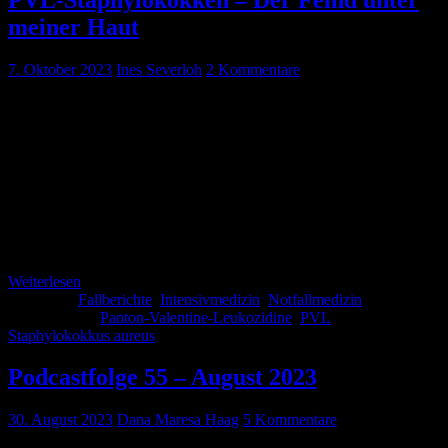
meiner Haut
7. Oktober 2023
Ines Severloh
2 Kommentare
Ungefähr 30 % der Menschen sind besiedelt mit Staphylococcus
aureus. Selten kommt es dazu, dass diese Bakterien das Exotoxin
PVL produzieren. PVL steht für Panton-Valentin-Leukocidin. Die
Krankheitsbilder können unterschiedlich verlaufen, mit rez.
störenden Abszessen oder gar mit Sepsis, nekrotisierender
Pneumonie und Bakteriämie und hoher Sterblichkeit. Wie erkennt
man Infektionen mit PVL-bildenen Staphylokokken und wie geht
man weiter vor? Das könnt ihr hier lesen.
Weiterlesen
Kategorie:
Fallberichte
,
Intensivmedizin
,
Notfallmedizin
Schlagwörter:
Panton-Valentine-Leukozidine
,
PVL
,
Staphylokokkus aureus
Podcastfolge 55 – August 2023
30. August 2023
Dana Maresa Haag
5 Kommentare