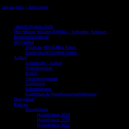
Skip
pin-up-docs – don't panic
to
Perioperative-, Intensiv- und Notfallmedizin
content
„titriert“-Folgen 2026
One Minute Wonder (OMW) – Schneller. Schlauer.
Regionalanästhesie
#FOAMed
Deutsche #FOAMed Seiten
Englische #FOAMed Seiten
Artikel
Anästhesie – Artikel
Notfallmedizin
Basics
Akutmanagement
Gerinnung
Erkrankungen
Guidelines & Handlungsempfehlungen
Download
Podcast
Hauptfolgen
Hauptfolgen 2019
Hauptfolgen 2020
Hauptfolgen 2021