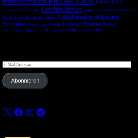
Journal Club
Intensivmedizin
Journalclub
Lieblingsfehler
Klimawandel
Leitlinie
maligne Hyperthermie
Medikament
Notfallmedizin
Polytrauma
Mein Lieblingsfehler
Narkose
Reanimation
Pädiatrie
Prämedikation
Psychiatrische Notfälle
Sepsis
Regionalanästhesie
Schock
Vermischtes
Rechtsmedizin
Blog via E-Mail abonnieren
Versäume keinen Beitrag
E-
Mail-
Adresse
Abonnieren
Folge uns
X
Facebook
Instagram
Telegram
Fördern