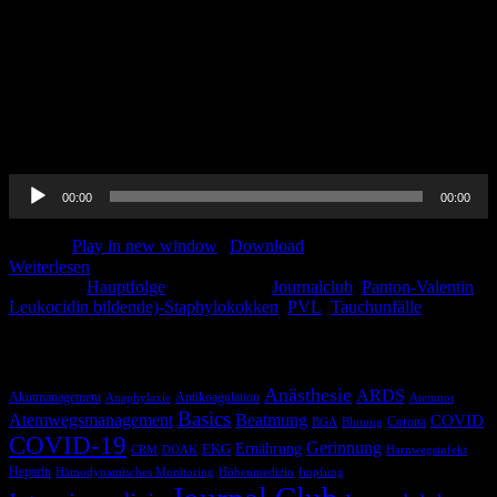
Eine Schnapszahl.. 55 Folgen Pin-up-docs! Auch in diesem Monat
möchten wir Euch wieder mitnehmen in die Welt des medizinischen
Wissens. Wie immer gibt es unseren Journalclub, Thorben macht
wortwörtlich einen Deepdive und spricht mit Björn Jüttner über
Tauchunfälle und Ines bespricht die PVL-bildenen Staphylokokken,
welche häufig unbemerkt unter uns weilen. Viel Spaß beim Hören
und Prost auf die 55. Journalclub: […]
Audio-
00:00
00:00
Player
Podcast:
Play in new window
|
Download
Weiterlesen
Kategorie:
Hauptfolge
Schlagwörter:
Journalclub
,
Panton-Valentin
Leukocidin bildende)-Staphylokokken
,
PVL
,
Tauchunfälle
Schlagwörter
Anästhesie
ARDS
Akutmanagement
Antikoagulation
Anaphylaxie
Atemnot
Basics
Atemwegsmanagement
Beatmung
COVID
Corona
BGA
Blutung
COVID-19
Gerinnung
Ernährung
EKG
CRM
DOAK
Harnwegsinfekt
Heparin
Hämodynamisches Monitoring
Höhenmedizin
Impfung