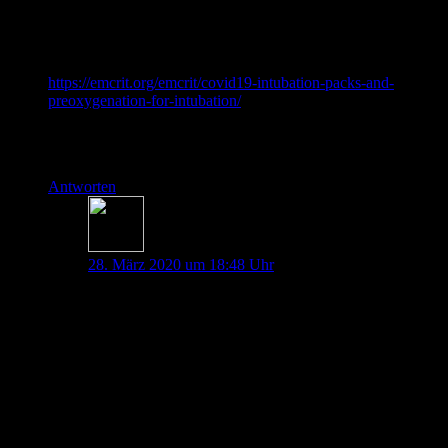
Beatmungsgerät verwenden will sollte man natürlich
keinesfalls einen Unterstützungsdruck anwenden sondern sich
lediglich auf die Anwendung eines PEEP beschränken. Oder
man ist ein Bastelfan wie Scott Weingart und macht sowas:
https://emcrit.org/emcrit/covid19-intubation-packs-and-
preoxygenation-for-intubation/
Wie seht ihr das? Würde mich freuen eure Meinung dazu zu
hören!
Antworten
Thorben Doll
28. März 2020 um 18:48 Uhr
Hallo Philip,
verzeih die verspätete Antwort, aber es sind derzeit
bewegte Zeiten.
Wie du selbst feststellst ist das gerade alles im Fluss und
alles was Heute richtig ist, kann Morgen schon wieder
falsch sein.