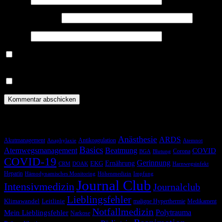
E-Mail-Adresse
*
Website
Benachrichtige mich über nachfolgende Kommentare via E-
Mail.
Benachrichtige mich über neue Beiträge via E-Mail.
Schlagwörter
Anästhesie
ARDS
Akutmanagement
Antikoagulation
Anaphylaxie
Atemnot
Basics
Atemwegsmanagement
Beatmung
COVID
Corona
BGA
Blutung
COVID-19
Gerinnung
Ernährung
EKG
CRM
DOAK
Harnwegsinfekt
Heparin
Hämodynamisches Monitoring
Höhenmedizin
Impfung
Journal Club
Intensivmedizin
Journalclub
Lieblingsfehler
Klimawandel
Leitlinie
maligne Hyperthermie
Medikament
Notfallmedizin
Polytrauma
Mein Lieblingsfehler
Narkose