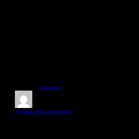
Hallo Thorben,
keine Sorge wegen der „verspäteten“ Antwort,
man hat aktuell schließlich genug um die
Ohren….
Ich denke auf das was du geschrieben hast kann
man sich auf jeden Fall einigen! Alles weitere
wird sich in der nächsten Zeit zeigen, ich werde
(mit euch zusammen) dabei bleiben.
Liebe grüße, passt auf euch auf und bleibt
gesund
Philipp
Antworten
Dr. Elke Rohde-Baran
23. März 2020 um 10:39 Uhr
Vielen Dank für Eure produktive Kooperation:-) Diese
Zusammenarbeit sollte uns allen ein Vorbild bei der
Zusammenarbeit der Schnittstellen Rettungsdienst – ZNA –