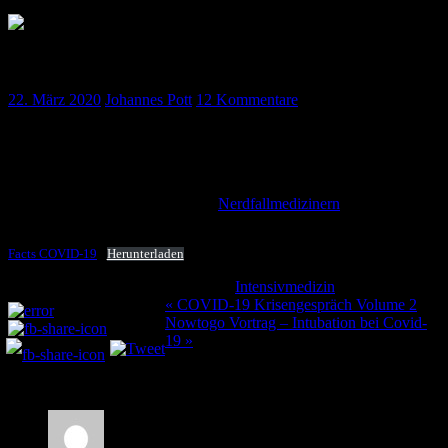
Intensivfacts – COVID-19
22. März 2020
Johannes Pott
12 Kommentare
Ihr wollt unsere Merkhilfe zu COVID-19, die wir täglich nutzen ?
Hier findet ihr Sie als Download !
Ein Kooperationsprojekt mit den
Nerdfallmedizinern
, schaut rein
und gebt uns Feedback !
Facts COVID-19
Herunterladen
Kategorie:
Intensivmedizin
Teilen und liken:
Beitragsnavigation
« COVID-19 Krisengespräch Volume 2
Nowtogo Vortrag – Intubation bei Covid-
19 »
12 Kommentare