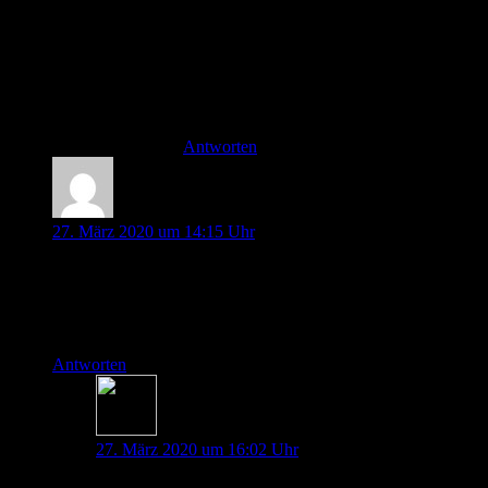
unerfahrener Arzt/Pflegekraft gefährdet
sich, seinen Partner und den Patienten.
Liebe Grüße
Thorben
Antworten
Alexander
27. März 2020 um 14:15 Uhr
Bei einer Überarbeitung würde ich die FiO2-PEEP-Tabellen
vereinheitlichen bzw darauf hinweisen, dass die eine dem
high-PEEP und die andere dem low-PEEP Konzept
entspricht.
Antworten
Thorben Doll
27. März 2020 um 16:02 Uhr
Hey Alexander,