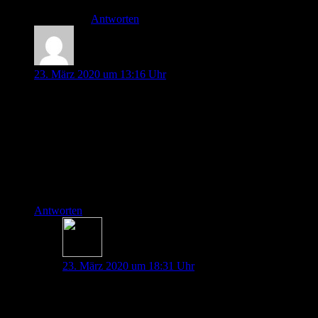
Antworten
Jendrik
23. März 2020 um 13:16 Uhr
Vielen Dank für die umfassende Zusammenfassung.
Eine Anmerkung hätte ich noch zur Personalressource. Ich
würde allerdings nicht die erfahrenste Pflegekraft der
Intubation beiwohnen lassen. Diese Ressource brauche ich
eher im Primary Nursing Konzept als Koordinierende Kraft
auf der Station und nicht am Patienten. Wie ist eure Meinung
dazu?
Antworten
Johannes Pott
23. März 2020 um 18:31 Uhr
Hallo Jendrik,
eine erfahrene Pflegekraft ist in der Koordination genau