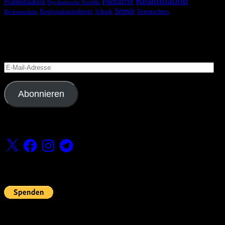
Reanimation
Pädiatrie
Prämedikation
Psychiatrische Notfälle
Sepsis
Regionalanästhesie
Schock
Vermischtes
Rechtsmedizin
Blog via E-Mail abonnieren
Versäume keinen Beitrag
E-
Mail-
Adresse
Abonnieren
Folge uns
X
Facebook
Instagram
Telegram
Fördern
Pin Up’s