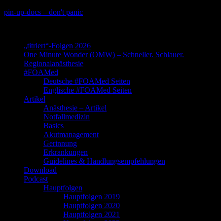
Skip
pin-up-docs – don't panic
to
Perioperative-, Intensiv- und Notfallmedizin
content
„titriert“-Folgen 2026
One Minute Wonder (OMW) – Schneller. Schlauer.
Regionalanästhesie
#FOAMed
Deutsche #FOAMed Seiten
Englische #FOAMed Seiten
Artikel
Anästhesie – Artikel
Notfallmedizin
Basics
Akutmanagement
Gerinnung
Erkrankungen
Guidelines & Handlungsempfehlungen
Download
Podcast
Hauptfolgen
Hauptfolgen 2019
Hauptfolgen 2020
Hauptfolgen 2021