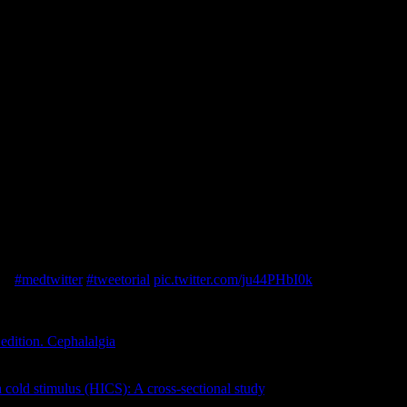
ed?
#medtwitter
#tweetorial
pic.twitter.com/ju44PHbI0k
edition. Cephalalgia
. 2018 Jan;38(1):1-211. doi:
 a cold stimulus (HICS): A cross-sectional study
. Cephalalgia. 2020