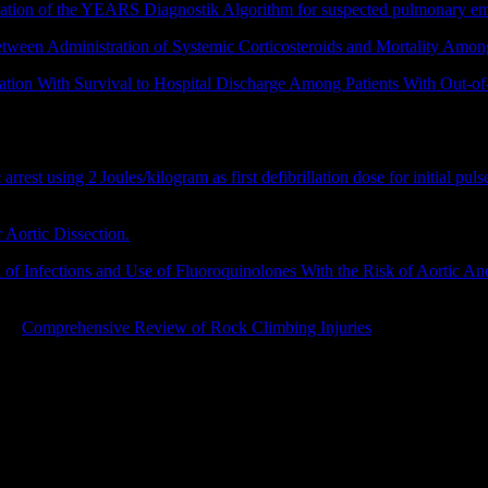
dation of the YEARS Diagnostik Algorithm for suspected pulmonary e
tween Administration of Systemic Corticosteroids and Mortality Among
tation With Survival to Hospital Discharge Among Patients With Out-of
arrest using 2 Joules/kilogram as first defibrillation dose for initial pul
 Aortic Dissection.
JAMA Intern Med. 2020 Sep 8. doi: 10.1001/jamain
 of Infections and Use of Fluoroquinolones With the Risk of Aortic An
 print. PMID: 32897358; PMCID: PMC7489369.
 MD
Comprehensive Review of Rock Climbing Injuries
, Journal of th