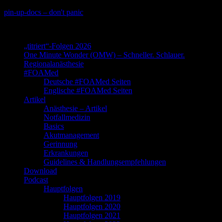
Skip
pin-up-docs – don't panic
to
Perioperative-, Intensiv- und Notfallmedizin
content
„titriert“-Folgen 2026
One Minute Wonder (OMW) – Schneller. Schlauer.
Regionalanästhesie
#FOAMed
Deutsche #FOAMed Seiten
Englische #FOAMed Seiten
Artikel
Anästhesie – Artikel
Notfallmedizin
Basics
Akutmanagement
Gerinnung
Erkrankungen
Guidelines & Handlungsempfehlungen
Download
Podcast
Hauptfolgen
Hauptfolgen 2019
Hauptfolgen 2020
Hauptfolgen 2021