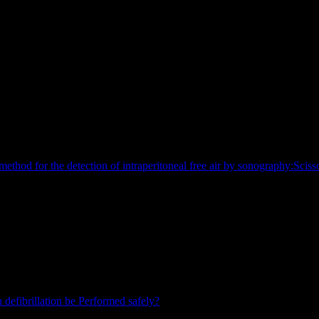
Y, RUSSIA, TURKMENISTAN]
arendra Modi of India, Andrés Manuel López Obrador of Mexico, Alex
 Berdimuhamedow of Turkmenistan, for using the Covid-19 viral pandem
013 hat er ihn ebenfalls erhalten, als er öffentliches Applaudieren fü
en verhaftet hat.
ethod for the detection of intraperitoneal free air by sonography:Scis
s [Internet]. Treasure Island (FL): StatPearls Publishing; 2020 Jan–. P
defibrillation be Performed safely?
„