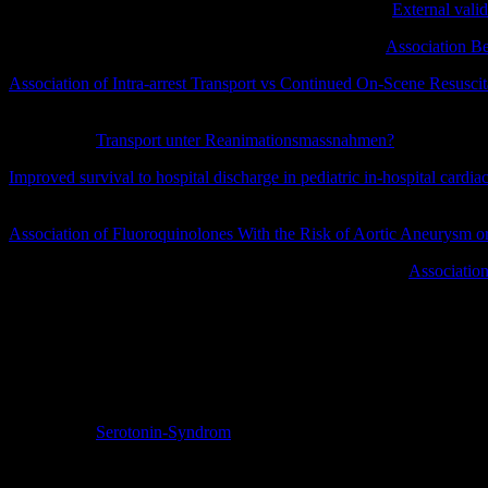
Eddy et al – J. Thrombosis Haemostasis, August 2020 „
External vali
WHO REACT Group et al, JAMA, September 2020 „
Association Be
Association of Intra-arrest Transport vs Continued On-Scene Resusci
doi:10.1001/jama.2020.14185
Transport unter Reanimationsmassnahmen?
Improved survival to hospital discharge in pediatric in-hospital cardiac 
10.1016/j.resuscitation.2020.05.048. Epub 2020 Jun 6.
Association of Fluoroquinolones With the Risk of Aortic Aneurysm or
Dong YH, Chang CH, Wang JL, Wu LC, Lin JW, Toh S.
Association
8:e204192. doi: 10.1001/jamainternmed.2020.4192. Epub ahead of
Cole, Keegan P. MD; Uhl, Richard L. MD; Rosenbaum, Andrew J.
28 – Issue 12 – p e501-e509 doi: 10.5435/JAAOS-D-19-00575
Serotonin-Syndrom
Serotonin-Syndrom
Arzneimitteltherapie des Monats