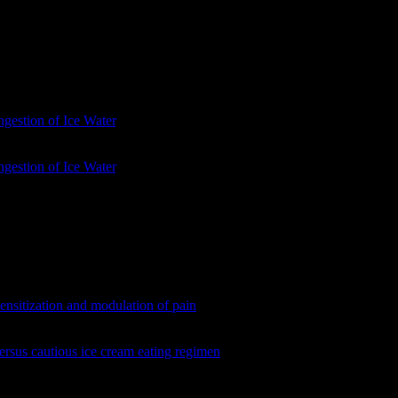
. 2017 Apr;37(5):464-469. doi: 10.1177/0333102416650704. Epub
in Res Treat
. 2018;2018:2516953. Published 2018 May 7.
gestion of Ice Water
. Front Neurol. 2019 Jun 28;10:677. doi:
gestion of Ice Water
. Front Neurol. 2019 Jun 28;10:677. doi:
0.1046/j.1468-2982.2003.00620.x. Erratum in: Cephalalgia. 2007
0.1046/j.1468-2982.2003.00620.x. Erratum in: Cephalalgia. 2007
nsitization and modulation of pain
.
Pain
. 2013;154 Suppl
ersus cautious ice cream eating regimen
.
BMJ
. 2002;325(7378):1445-