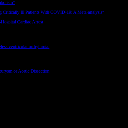
mbolism“
 Critically Ill Patients With COVID-19: A Meta-analysis“
-Hospital Cardiac Arrest
.
JAMA.
2020;324(11):1058–1067.
seless ventricular arrhythmia.
Resuscitation. 2020 Aug;153:88-96. doi:
ternmed.2020.4199. Online ahead of print.
eurysm or Aortic Dissection.
JAMA Intern Med. 2020 Sep
e American Academy of Orthopaedic Surgeons: June 15, 2020 – Volume