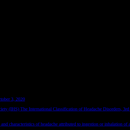
imism to Pumps and Equipment
.
ment at the bed space.
ches when eating cold food or drinks while others are totally unaffect
tober 3, 2020
ety (IHS) The International Classification of Headache Disorders, 3rd 
and characteristics of headache attributed to ingestion or inhalation of
t 24. PMID: 31645112.