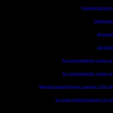
Mages S, Hensel O, Zierz AM, Kraya T, Zierz S.
Experimental provoc
2016 May 19. PMID: 27206961.
Binfalah M, Alghawi E, Shosha E, Alhilly A, Bakhiet M.
Sphenopalat
doi:10.1155/2018/2516953
Hensel O, Burow P, Mages S, Wienke A, Kraya T, Zierz S.
Increased
10.3389/fneur.2019.00677. PMID: 31316454; PMCID: PMC661144
Hensel O, Burow P, Mages S, Wienke A, Kraya T, Zierz S.
Increased
10.3389/fneur.2019.00677. PMID: 31316454; PMCID: PMC661144
Fuh JL, Wang SJ, Lu SR, Juang KD.
Ice-cream headache–a large sur
Mar;27(3):286. PMID: 14984231.
Fuh JL, Wang SJ, Lu SR, Juang KD.
Ice-cream headache–a large sur
Mar;27(3):286. PMID: 14984231.
Noseda R, Burstein R.
Migraine pathophysiology: anatomy of the tri
1:10.1016/j.pain.2013.07.021. doi:10.1016/j.pain.2013.07.021
Kaczorowski M, Kaczorowski J;
Ice cream evoked headaches. Ice cre
1446. doi:10.1136/bmj.325.7378.1445