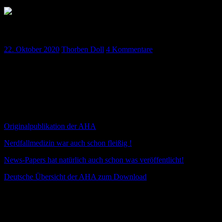
Podcast Oktober 2020 – Folge 21
22. Oktober 2020
Thorben Doll
4 Kommentare
Viel Spaß mit unser neuen Folge! Inklusive Update der neuen Reanima
Feedback!
Reanimationsleitlinien Update ILCOR/AH
Originalpublikation
der
AHA
Nerdfallmedizin war auch schon fleißig !
News-Papers hat natürlich auch schon was veröffentlicht!
Deutsche Übersicht der AHA zum Download
Vermischtes
LLS Score