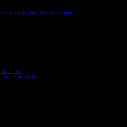
tor launch stinging attacks on US response
.
BMJ
, m3925.
g a long-unrecognized medical condition: Misophonia, the distress at 
tric Disorder
,” Arjan Schroder, Nienke Vulink, and Damiaan Denys, P
ophonia: An Open Trial
,” Arjan E., Schröder, Nienke C. Vulink, Arnoud
ggressionen bei den Patienten auslösen. Besonders häufig sind dies E