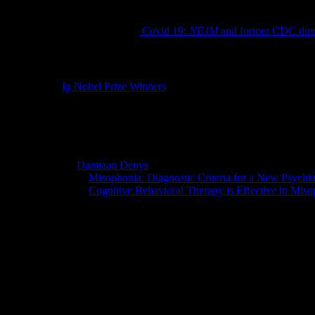
NEJM gibt Wahlempfehlung
Janice Hopkins Tanne. (2020)
Covid 19:
NEJM
and former CDC direc
IG Nobel Preis
Ig Nobel Prize Winners
Liste der Gewinner des IG Nobel Prize 2020 mit Studien
Medizin
Nienke Vulink,
Damiaan Denys
, and Arnoud van Loon, for diagnosin
REFERENCE:
“
Misophonia: Diagnostic Criteria for a New Psychia
REFERENCE:
“
Cognitive Behavioral Therapy is Effective in Mis
vol. 217, 2017, pp. 289-294.
Die Autoren haben Diagnosekriterien für Misophonie veröffentlicht
Misophonie ist der Hass auf bestimmt Geräusche, die Wut, Ekel und A
Die Therapie ist Verhaltenstherapeutisch.
Medizinische Bildung