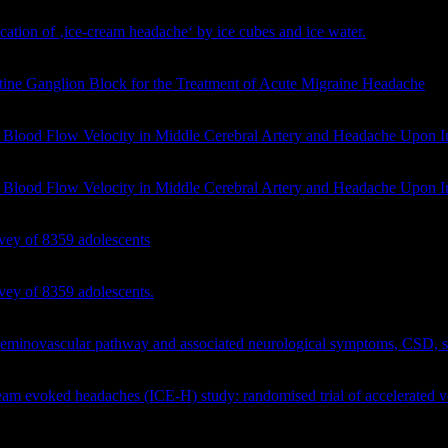
ation of ‚ice-cream headache‘ by ice cubes and ice water.
Cephalalgia
ine Ganglion Block for the Treatment of Acute Migraine Headache
.
Pa
 Blood Flow Velocity in Middle Cerebral Artery and Headache Upon In
0.
 Blood Flow Velocity in Middle Cerebral Artery and Headache Upon In
0.
vey of 8359 adolescents
. Cephalalgia. 2003 Dec;23(10):977-81. doi: 1
vey of 8359 adolescents.
Cephalalgia. 2003 Dec;23(10):977-81. doi: 1
geminovascular pathway and associated neurological symptoms, CSD, se
am evoked headaches (ICE-H) study: randomised trial of accelerated v