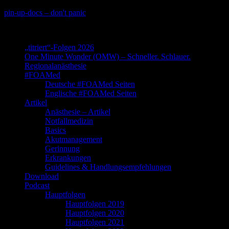
Skip
pin-up-docs – don't panic
to
Perioperative-, Intensiv- und Notfallmedizin
content
„titriert“-Folgen 2026
One Minute Wonder (OMW) – Schneller. Schlauer.
Regionalanästhesie
#FOAMed
Deutsche #FOAMed Seiten
Englische #FOAMed Seiten
Artikel
Anästhesie – Artikel
Notfallmedizin
Basics
Akutmanagement
Gerinnung
Erkrankungen
Guidelines & Handlungsempfehlungen
Download
Podcast
Hauptfolgen
Hauptfolgen 2019
Hauptfolgen 2020
Hauptfolgen 2021