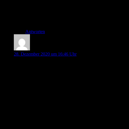
Ein Produkt, dass wir tatsächlich noch nicht kannten,
da recherchieren wir mal nach.
Vielen Dank für den Hinweis!
Antworten
Flo
28. Dezember 2020 um 16:46 Uhr
Hallo ihr Drei!
Habe euch via Paypal ein paar Kröten zukommen lassen
(wollen). Da mir im Z.n. Dienst kein geistreicher, witziger
Verwendungszweck einfallen wollte, habe ich einfach „Gute
Arbeit“ auf arabisch gewählt. Dies führte dazu, dass meine
„Spende“ einer 4 Tage andauernden Prüfung unterzogen
wurde. Struktureller Rassismus ist schon was komisches. So
lange man nicht betroffen ist…
LG und weiter so,
Flo aus Berlin