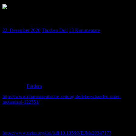
Podcast Dezember 2020 – Folge 23
22. Dezember 2020
Thorben Doll
13 Kommentare
Unsere Weihnachtsfolge ist da! So lang wie noch nie liefern wir
euch unseren bewährten Journal-Club inkl. der Covid-Impfstoff-
Studie, alles zu Botulismus, unser Airway-Skript zum hören und
vieles mehr!
Vermischtes
Fördern
https://www.pharmazeutische-zeitung.de/leberschaeden-unter-
metamizol-122551/
DIVI Kongress – 100 Intubationen jährlich als NA – Diskussion
Impfen als Arzt? Ja, Nein oder vielleicht später?
https://www.nejm.org/doi/full/10.1056/NEJMe2034717?