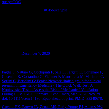
query=TOC
+++ Breaking
#Globukalypse
News +++
Soeben erreicht mich die Nachricht, dass
der Vorstand der Bayerischen
Landesärztekammer in der Sitzung am
5.12. einstimmig beschlossen hat, die
Zusatzweiterbildung Homöopathie aus der
ärztlichen Weiterbildungsordnung zu
entfernen. EINSTIMMIG!!!
— Dr. Christian Lübbers (@drluebbers)
December 7, 2020
Journalclub
Paglia S, Nattino G, Occhipinti F, Sala L, Targetti E, Cortellaro F,
Cosentini R, Costantino G, Fichtner F, Mancarella M, Marinaro C,
Sorlini C, Bertolini G; Fenice Network (Italian group for clinical
research in Emergency Medicine). The Quick Walk Test: A
Noninvasive Test to Assess the Risk of Mechanical Ventilation
During COVID-19 Outbreaks. Acad Emerg Med. 2020 Nov 29.
doi: 10.1111/acem.14180. Epub ahead of print. PMID: 33249678.
Guyette FX, Brown JB, Zenati MS, Early-Young BJ, Adams PW,