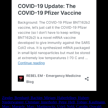
Ziegler, Bernhard; Bachler, Mirjam; Haberfellner, Hubert;
Niederwanger, Christian; Innerhofer, Petra; Hell, Tobias; Kaufmann,
Marc; Maegele, Marc; Martinowitz, Uriel; Nebl, Carolin; Oswald,