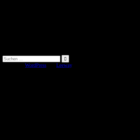
Suche
nach:
Erstellt mit
WordPress
und
Leeway
.