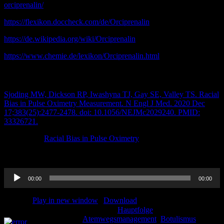
orciprenalin/
https://flexikon.doccheck.com/de/Orciprenalin
https://de.wikipedia.org/wiki/Orciprenalin
https://www.chemie.de/lexikon/Orciprenalin.html
Kochrezept – Rassistische Pulsoxymetrie
Sjoding MW, Dickson RP, Iwashyna TJ, Gay SE, Valley TS. Racial
Bias in Pulse Oximetry Measurement. N Engl J Med. 2020 Dec
17;383(25):2477-2478. doi: 10.1056/NEJMc2029240. PMID:
33326721.
Racial Bias in Pulse Oximetry
Audio-
00:00
00:00
Player
Podcast:
Play in new window
|
Download
Kategorie:
Hauptfolge
Schlagwörter:
Teilen und liken:
Atemwegsmanagement
,
Botulismus
,