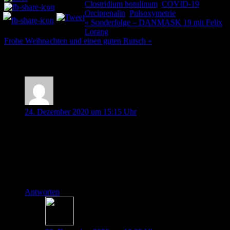
Clostridium botulinum
,
COVID-19
,
Orciprenalin
,
Pulsoxymetrie
Beitragsnavigation
« Sonderfolge – DANMASK 19 mit Felix
Lorang
Frohe Weihnachten und einen guten Rutsch »
13 Kommentare
Johannes Ammon
24. Dezember 2020 um 15:15 Uhr
Cold hypoxemia?? Ich wusste nicht, was ich damit anfangen
soll. Deshalb hab ich in die Studie geguckt („Racial bias…“)
und da wurde es klar: die meinten „Occult hypoxemia“ –
versteckte Hypoxämie.
Vielen Dank für die schöne Folge! Schöne Feiertage!
Antworten
Johannes Pott