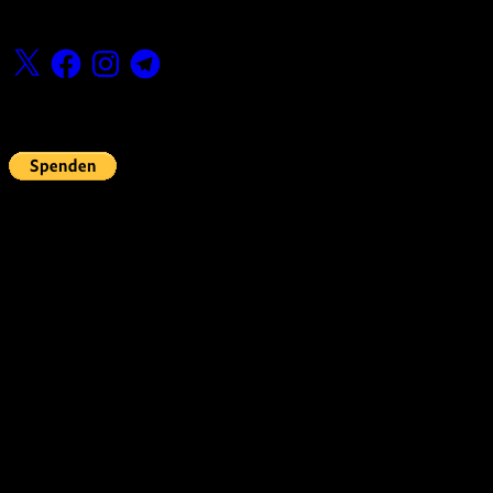
Folge uns
X
Facebook
Instagram
Telegram
Fördern
Pin Up’s