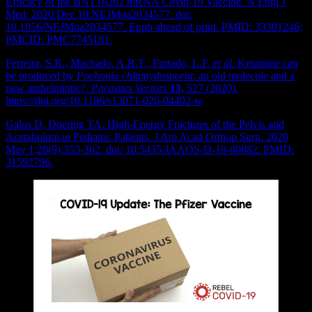
Efficacy of the BNT162b2 mRNA Covid-19 Vaccine. N Engl J
Med. 2020 Dec 10:NEJMoa2034577. doi:
10.1056/NEJMoa2034577. Epub ahead of print. PMID: 33301246;
PMCID: PMC7745181.
Ferreira, S.R., Machado, A.R.T., Furtado, L.F.
et al.
Ketamine can
be produced by
Pochonia chlamydosporia
: an old molecule and a
new anthelmintic?.
Parasites Vectors
13,
527 (2020).
https://doi.org/10.1186/s13071-020-04402-w
Galos D, Doering TA. High-Energy Fractures of the Pelvis and
Acetabulum in Pediatric Patients. J Am Acad Orthop Surg. 2020
May 1;28(9):353-362. doi: 10.5435/JAAOS-D-19-00082. PMID:
31592796.