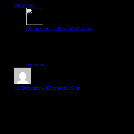
Antworten
Johannes Pott
28. Dezember 2020 um 16:55 Uhr
Dann wissen wir auch voran es gelegen hat, dass
Paypal es erstmal prüfen musste 😀
Vielen Dank für deine großzügige Spende!
Antworten
Philipp Klosa
30. Dezember 2020 um 09:32 Uhr
Hallo mal wieder Johannes und Thorben,
erstmal vielen Dank für eure schöne Arbeit mit eurem
Atemwegsskript (auch wenn ich es bisher nur in Audio-
Version konsumiert habe)! Ich arbeite teilweise an einem
Handout für die Notfallintubation was allerdings für
Studenten gedacht ist. Da finde ich es ziemlich schwierig die