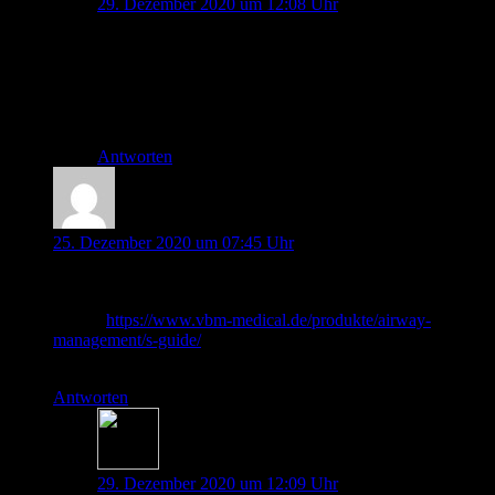
29. Dezember 2020 um 12:08 Uhr
Da haben wir uns wohl etwas missverständlich
ausgedrückt, das tut uns leid. Hoffentlich ist trotzdem
das richtig rüber gekommen 🙂
Liebe Grüße
Antworten
Johannes Ammon
25. Dezember 2020 um 07:45 Uhr
Bougie nicht formbar? Wir haben einen gefunden, der
formbar ist (und die Form dann auch behält!!), das ist der S-
Guide (
https://www.vbm-medical.de/produkte/airway-
management/s-guide/
). Der ist bei uns jetzt auf jedem
Notfallwagen und hat mir schon gut geholfen.
Antworten
Johannes Pott
29. Dezember 2020 um 12:09 Uhr