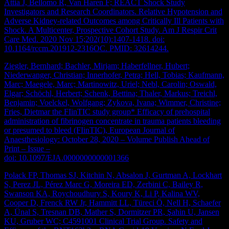
Attia J, Bellomo R, Van Haren F; REACT Shock Study
Investigators and Research Coordinators. Relative Hypotension and
Adverse Kidney-related Outcomes among Critically Ill Patients with
Shock. A Multicenter, Prospective Cohort Study. Am J Respir Crit
Care Med. 2020 Nov 15;202(10):1407-1418. doi:
10.1164/rccm.201912-2316OC. PMID: 32614244.
Ziegler, Bernhard; Bachler, Mirjam; Haberfellner, Hubert;
Niederwanger, Christian; Innerhofer, Petra; Hell, Tobias; Kaufmann,
Marc; Maegele, Marc; Martinowitz, Uriel; Nebl, Carolin; Oswald,
Elgar; Schöchl, Herbert; Schenk, Bettina; Thaler, Markus; Treichl,
Benjamin; Voelckel, Wolfgang; Zykova, Ivana; Wimmer, Christine;
Fries, Dietmar the FIinTIC study group* Efficacy of prehospital
administration of fibrinogen concentrate in trauma patients bleeding
or presumed to bleed (FIinTIC), European Journal of
Anaesthesiology: October 28, 2020 – Volume Publish Ahead of
Print – Issue –
doi: 10.1097/EJA.0000000000001366
Polack FP, Thomas SJ, Kitchin N, Absalon J, Gurtman A, Lockhart
S, Perez JL, Pérez Marc G, Moreira ED, Zerbini C, Bailey R,
Swanson KA, Roychoudhury S, Koury K, Li P, Kalina WV,
Cooper D, Frenck RW Jr, Hammitt LL, Türeci Ö, Nell H, Schaefer
A, Ünal S, Tresnan DB, Mather S, Dormitzer PR, Şahin U, Jansen
KU, Gruber WC; C4591001 Clinical Trial Group. Safety and