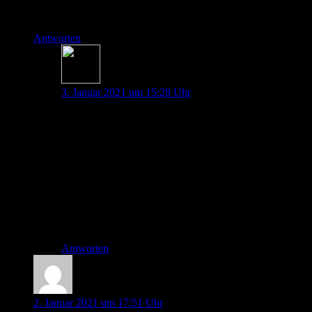
Viele Grüße!
Nora
Antworten
Thorben Doll
3. Januar 2021 um 15:28 Uhr
Hey Nora,
Vielen Dank für deinen Kommentar. Diese
Führungsschiene kannten wir tatsächlich noch nicht.
Wird in den Kommentaren erwähnt und ins Skript
eingearbeitet.
Liebe Grüße
Thorben
Antworten
Martin
2. Januar 2021 um 17:51 Uhr