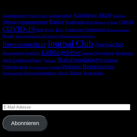
Schlagwörter
Anästhesie
ARDS
Akutmanagement
Antikoagulation
Anaphylaxie
Atemnot
Basics
Atemwegsmanagement
Beatmung
COVID
Corona
BGA
Blutung
COVID-19
Gerinnung
Ernährung
EKG
CRM
DOAK
Harnwegsinfekt
Heparin
Hämodynamisches Monitoring
Höhenmedizin
Impfung
Journal Club
Intensivmedizin
Journalclub
Lieblingsfehler
Klimawandel
Leitlinie
maligne Hyperthermie
Medikament
Notfallmedizin
Polytrauma
Mein Lieblingsfehler
Narkose
Reanimation
Pädiatrie
Prämedikation
Psychiatrische Notfälle
Sepsis
Regionalanästhesie
Schock
Vermischtes
Rechtsmedizin
Blog via E-Mail abonnieren
Versäume keinen Beitrag
E-
Mail-
Adresse
Abonnieren