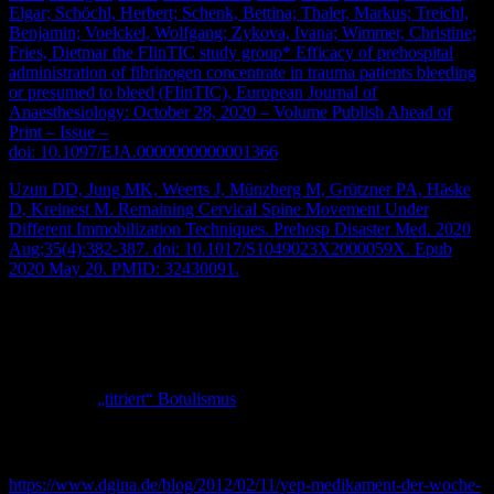
Elgar; Schöchl, Herbert; Schenk, Bettina; Thaler, Markus; Treichl,
Benjamin; Voelckel, Wolfgang; Zykova, Ivana; Wimmer, Christine;
Fries, Dietmar the FIinTIC study group* Efficacy of prehospital
administration of fibrinogen concentrate in trauma patients bleeding
or presumed to bleed (FIinTIC), European Journal of
Anaesthesiology: October 28, 2020 – Volume Publish Ahead of
Print – Issue –
doi: 10.1097/EJA.0000000000001366
Uzun DD, Jung MK, Weerts J, Münzberg M, Grützner PA, Häske
D, Kreinest M. Remaining Cervical Spine Movement Under
Different Immobilization Techniques. Prehosp Disaster Med. 2020
Aug;35(4):382-387. doi: 10.1017/S1049023X2000059X. Epub
2020 May 20. PMID: 32430091.
Basics – Atemwegsmanagement
Botulismus – Wenn es um die Wurst geht
„titriert“ Botulismus
Arzneimitteltherapie des Monats – Orciprenalin
https://www.dgina.de/blog/2012/02/11/yep-medikament-der-woche-