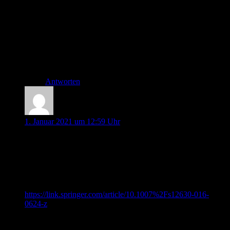
erwähnt habe. Du hast aber natürlich gute Argumente
auf deiner Seite. Wir werden das im Januar Podcast
erwähnen und im bald erscheinenden Artikel noch mal
gesondert aufführen.
Liebe Grüße
Thorben
Antworten
Nora
1. Januar 2021 um 12:59 Uhr
Hallo Thorben, Johannes und Ines!
Vielen Dank für euren Podcast, freue mich jeden Monat
wieder!
Ich habe noch eine kleine praktische Anmerkung zur
Videolaryngoskopie mit D Blade und Bougie:
Guckt mal hier:
https://link.springer.com/article/10.1007%2Fs12630-016-
0624-z
So kenne ich es auch, funktioniert gut wenn man mit D Blade
zwar sieht aber mit dem Bougie nicht „um die Ecke“ kommt.