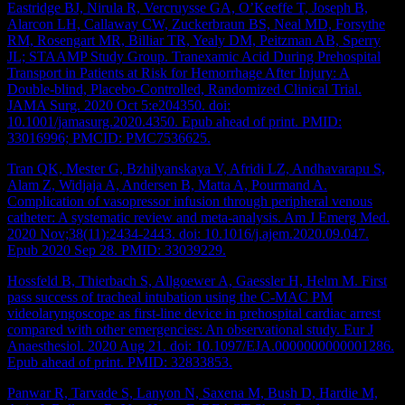
Eastridge BJ, Nirula R, Vercruysse GA, O’Keeffe T, Joseph B,
Alarcon LH, Callaway CW, Zuckerbraun BS, Neal MD, Forsythe
RM, Rosengart MR, Billiar TR, Yealy DM, Peitzman AB, Sperry
JL; STAAMP Study Group. Tranexamic Acid During Prehospital
Transport in Patients at Risk for Hemorrhage After Injury: A
Double-blind, Placebo-Controlled, Randomized Clinical Trial.
JAMA Surg. 2020 Oct 5:e204350. doi:
10.1001/jamasurg.2020.4350. Epub ahead of print. PMID:
33016996; PMCID: PMC7536625.
Tran QK, Mester G, Bzhilyanskaya V, Afridi LZ, Andhavarapu S,
Alam Z, Widjaja A, Andersen B, Matta A, Pourmand A.
Complication of vasopressor infusion through peripheral venous
catheter: A systematic review and meta-analysis. Am J Emerg Med.
2020 Nov;38(11):2434-2443. doi: 10.1016/j.ajem.2020.09.047.
Epub 2020 Sep 28. PMID: 33039229.
Hossfeld B, Thierbach S, Allgoewer A, Gaessler H, Helm M. First
pass success of tracheal intubation using the C-MAC PM
videolaryngoscope as first-line device in prehospital cardiac arrest
compared with other emergencies: An observational study. Eur J
Anaesthesiol. 2020 Aug 21. doi: 10.1097/EJA.0000000000001286.
Epub ahead of print. PMID: 32833853.
Panwar R, Tarvade S, Lanyon N, Saxena M, Bush D, Hardie M,