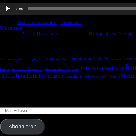
Audio-
00:00
Player
Podcast:
Play in new window
|
Download
Weiterlesen
Kategorie:
Pin-Up-Docs-titriert
Schlagwörter:
Hydrocortison
,
Steroide
Schlagwörter
Anästhesie
ARDS
Atemw
Akutmanagement
Antikoagulation
Anaphylaxie
Atemnot
Jou
Intensivmedizin
Hämodynamisches Monitoring
Höhenmedizin
Impfung
Notfallmedizin
Pädiatr
Polytrauma
Prämedikation
Psychiatrische Notfälle
Blog via E-Mail abonnieren
Versäume keinen Beitrag
E-
Mail-
Adresse
Abonnieren