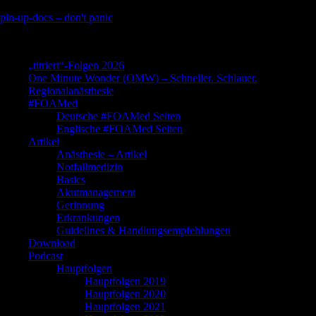
Skip
pin-up-docs – don't panic
to
Perioperative-, Intensiv- und Notfallmedizin
content
„titriert“-Folgen 2026
One Minute Wonder (OMW) – Schneller. Schlauer.
Regionalanästhesie
#FOAMed
Deutsche #FOAMed Seiten
Englische #FOAMed Seiten
Artikel
Anästhesie – Artikel
Notfallmedizin
Basics
Akutmanagement
Gerinnung
Erkrankungen
Guidelines & Handlungsempfehlungen
Download
Podcast
Hauptfolgen
Hauptfolgen 2019
Hauptfolgen 2020
Hauptfolgen 2021