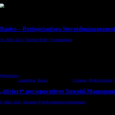
Schlagwort:
Steroide
Basics – Perioperatives Steroidmanagemen
10. März 2021
Thorben Doll
7 Kommentare
Die Dauertherapie mit Glucocorticoiden stellt ein etabliertes Konzep
Darmerkrankungen Rheumatologische Erkrankungen: Rheumatoide Arthri
einer Glucocorticoid-Dauermedikation können eine sekundäre Nebennier
Krise zu entwickeln. Aber wann müssen wir handeln […]
Weiterlesen
Kategorie:
Anästhesie
,
Basics
Schlagwörter:
Cortison
,
Hydrocortison
,
„titriert“ perioperatives Steroid-Managem
6. März 2021
Johannes Pott
Kommentar hinterlassen
Mist, der Patient bekommt eine Dauertherapie mit Steroiden? Jetzt soll