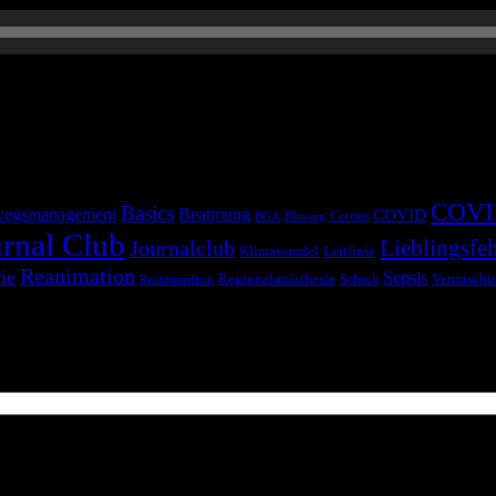
COVI
Basics
egsmanagement
Beatmung
COVID
Corona
BGA
Blutung
rnal Club
Lieblingsfeh
Journalclub
Klimawandel
Leitlinie
Reanimation
ie
Sepsis
Regionalanästhesie
Schock
Vermischt
Rechtsmedizin