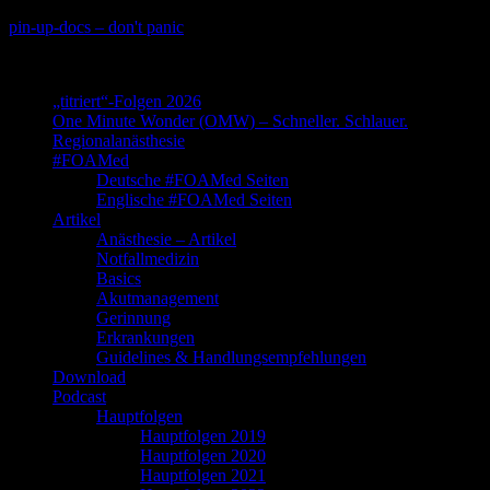
Skip
pin-up-docs – don't panic
to
Perioperative-, Intensiv- und Notfallmedizin
content
„titriert“-Folgen 2026
One Minute Wonder (OMW) – Schneller. Schlauer.
Regionalanästhesie
#FOAMed
Deutsche #FOAMed Seiten
Englische #FOAMed Seiten
Artikel
Anästhesie – Artikel
Notfallmedizin
Basics
Akutmanagement
Gerinnung
Erkrankungen
Guidelines & Handlungsempfehlungen
Download
Podcast
Hauptfolgen
Hauptfolgen 2019
Hauptfolgen 2020
Hauptfolgen 2021