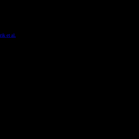
ik et al.
)
man diesen einer von 3 Gruppen zuordnen: