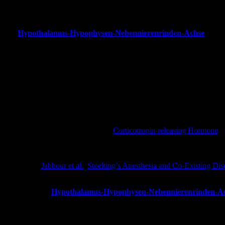
Physiologie
Die
Hypothalamus-Hypophysen-Nebennierenrinden-Achse
oder „
Verdauung
Immunsystem
Stimmung und Gefühle
Sexualität
Energiespeicherung und -verwendung
Gluconeogenese
Glykogenolyse
Katecholaminproduktion und -wirkung
Der Hypothalamus produziert das
Corticotropin-releasing Hormone
(C
Adrenocorticotropes Hormon), das dann die Nebennierenrinde anregt
Für Anästhesisten ist besonders interessant, dass Cortisol durch eine
output“ ist (
Jabbour et al.
;
Stoelting’s Anesthesia and Co-Existing Dis
Schema
Hypothalamus-Hypophysen-Nebennierenrinden-A
Pathophysiologie Nebennierenrinden-Insuffizienz