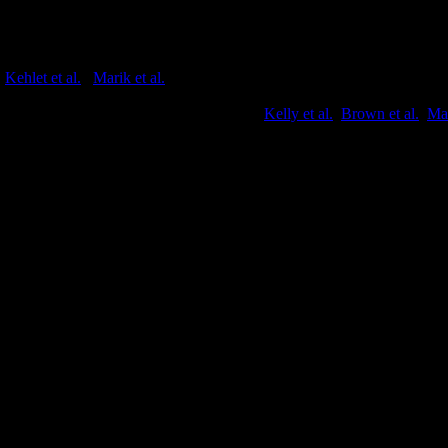
 als der Schaden, der durch eine Addison-Krise entsteht.
(
Kehlet et al.
;
Marik et al.
)
n vor dem Eingriff eingenommen werden (
Kelly et al.
;
Brown et al.
;
Mar
ticoid-„Stress-Dosis“?
erte Funktion der Nebennierenrinde berücksichtigen. Vereinfacht kann 
gal)
Tag (Dauer egal)
nten zeigen Zeichen einer Addison-Krise (Vasoplegie).
 als 3 Wochen