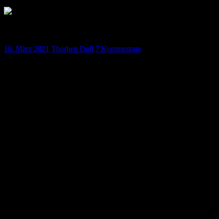
Basics – Perioperatives Steroidmanagement
10. März 2021
Thorben Doll
7 Kommentare
Die Dauertherapie mit Glucocorticoiden stellt ein etabliertes Konzept
Chronisch-entzündliche Erkrankungen:
Asthma bronchiale
COPD
chronisch-entzündliche Darmerkrankungen
Rheumatologische Erkrankungen:
Rheumatoide Arthritis
Sarkoidose
Sjögren-Syndrom
Kollagenosen
Psoriasis-Arthritis
Vaskulitiden
Immunsuppression nach Transplantation
Patienten unter einer Glucocorticoid-Dauermedikation können eine se
manifeste Addison-Krise zu entwickeln. Aber wann müssen wir hande