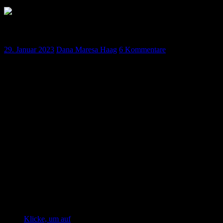
Podcastfolge 48 – Januar 2023
29. Januar 2023
Dana Maresa Haag
6 Kommentare
Hallo und herzlich Willkommen auch im neuen Jahr. 2023 und wir
haben immer noch Bock für Euch FOAMed zu machen. Es warten
viele coole Themen, spannende Projekte und natürlich auch viele
Studien, die wir besprechen und für Euch versuchen
zusammenzufassen!
In dieser Folge sprechen wir über das große Thema Delir, über den
Intensivtransport und über CRM im OP. Zudem gibt es wie immer
den bewährten Journal Club…
Also viel Spaß beim Hören!
Vermischtes
Symposium geburtshilfliche Anästhesie
Klicke, um auf