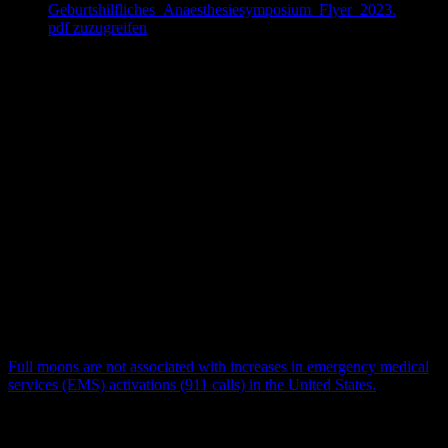
Geburtshilfliches_Anaesthesiesymposium_Flyer_2023.
pdf zuzugreifen
Journal Club:
Paula:
Saleem, Safwat et al. “Traumatic Injuries Following Mechanical
versus Manual Chest Compression.”
Open access emergency
medicine : OAEM
vol. 14 557-562. 4 Oct. 2022,
doi:10.2147/OAEM.S374785
Pietsch, Urs et al. “Oral transmucosal fentanyl citrate analgesia in
prehospital trauma care: an observational cohort
study.”
Scandinavian journal of trauma, resuscitation and
emergency medicine
vol. 31,1 2. 7 Jan. 2023, doi:10.1186/s13049-
023-01066-0
Johannes:
Full moons are not associated with increases in emergency medical
services (EMS) activations (911 calls) in the United States.
Am J
Emerg Med. 2022 Nov;61:227-228. doi:
10.1016/j.ajem.2022.07.044. Epub 2022 Jul 20.