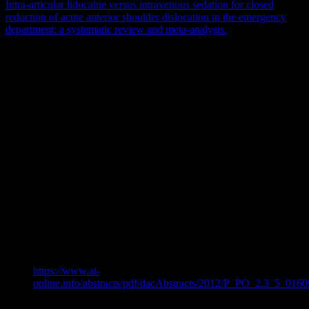
Intra-articular lidocaine versus intravenous sedation for closed
reduction of acute anterior shoulder dislocation in the emergency
department: a systematic review and meta-analysis.
CJEM. 2022
Dec;24(8):809-819. doi: 10.1007/s43678-022-00368-z. Epub 2022
Oct 1.
Dana:
Pfennig CL, Wilson CA, Britt TW, Pirrallo RG, Checura CM. A
comparative analysis on fertility success among physician
specialties. Acad Emerg Med. 2022 Jun;29(6):792-794. doi:
10.1111/acem.14463. Epub 2022 Feb 27. PMID: 35178827;
PMCID: PMC9305146.
Colwill M, Somerville C, Lindberg E, Williams C, Bryan J, Welman
T. Cardiopulmonary resuscitation on television: are we miseducating
the public? Postgrad Med J. 2018 Feb;94(1108):71-75. doi:
10.1136/postgradmedj-2017-135122. Epub 2017 Oct 9. PMID:
28993522.
Horner-Syndrom nach PDK-Anlage:
https://www.ai-
online.info/abstracts/pdf/dacAbstracts/2012/P_PO_2.3_5_0160
Park SY, Chun HR, Kim MG, Lee SJ, Kim SH, Ok SY, Cho
A. Transient Horner’s syndrome following thoracic epidural