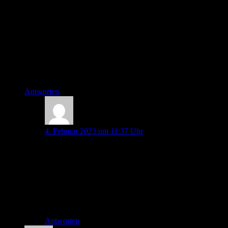
(SAVEAHAART oder sogar noch kniffliger:
ABADBADAAY) Diese sind bewusst so gewählt weil es bei
diesem Teil des Tests ja um Aufmerksamkeitsstörungen geht
und nicht um unorganisiertes Denken (das kommt ja zwei
Schritte später). Das Wort CASABLANCA, das sowohl in
der deutschen als auch in der englischen Version als
Alternative angegeben wird, hat allerdings keinen Fehler….
Danke und weiter so!!!
Antworten
Paula Hofstetter
4. Februar 2023 um 11:37 Uhr
Hallo Verena!
Vielen Dank für das Lob und für deinen spannenden
Kommentar! Tatsächlich hatte ich diese Worte noch nie
hinterfragt, mit deiner Erklärung dazu ergibt das
wirklich viel mehr Sinn.
Liebe Grüße,
Paula
Antworten