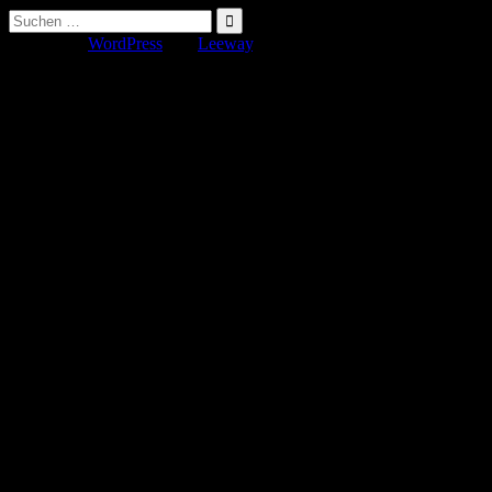
Suche
nach:
Erstellt mit
WordPress
und
Leeway
.