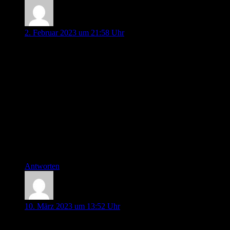
Yannick
2. Februar 2023 um 21:58 Uhr
Hallo Johannes,
der SpeedBall enthält kein Speed (Amphetamin), sondern
eine Mischung aus Kokain und Heroin. Das Problem liegt
hierbei v.a. beim Diacetylmorphin, weil das Kokain die
massive Atemdämpfung kaum ausgleicht.
Freue mich jeden Monat auf eine neue Folge und die Beiträge
von den ganz wunderbaren Menschen.
Mfg
Yannick
Antworten
Frederike
10. März 2023 um 13:52 Uhr
Moin!