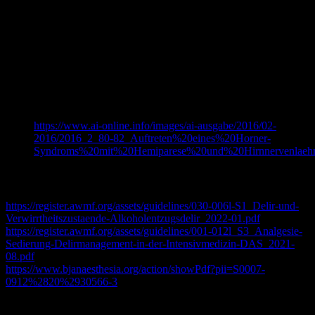
anesthesia for mastectomy: a prospective observational study.
Can J Anaesth. 2015 Mar;62(3):252-7. doi: 10.1007/s12630-
014-0284-9. Epub 2015 Jan 6. PMID: 25560203.
Rothe KF, von Finck M. Das Hornersyndrom in der
Geburtshilfe. Eine seltene Komplikation rückenmarksnaher
Regionalanaesthesieverfahren [Horner’s syndrome in
obstetrics. A rare complication of peridural regional anesthetic
procedures]. Reg Anaesth. 1985 Apr;8(2):36-8. German.
PMID: 4001462.
https://www.ai-online.info/images/ai-ausgabe/2016/02-
2016/2016_2_80-82_Auftreten%20eines%20Horner-
Syndroms%20mit%20Hemiparese%20und%20Hirnnervenlaeh
Delir
https://register.awmf.org/assets/guidelines/030-006l-S1_Delir-und-
Verwirrtheitszustaende-Alkoholentzugsdelir_2022-01.pdf
https://register.awmf.org/assets/guidelines/001-012l_S3_Analgesie-
Sedierung-Delirmanagement-in-der-Intensivmedizin-DAS_2021-
08.pdf
https://www.bjanaesthesia.org/action/showPdf?pii=S0007-
0912%2820%2930566-3
NeuroVISION Investigators. “Perioperative covert stroke in patients
undergoing non-cardiac surgery (NeuroVISION): a prospective