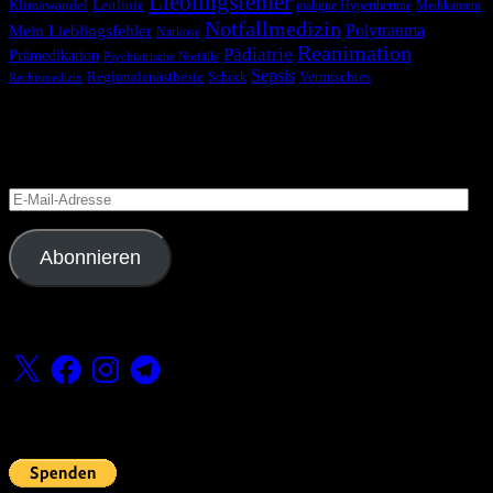
Lieblingsfehler
Klimawandel
Leitlinie
maligne Hyperthermie
Medikament
Notfallmedizin
Polytrauma
Mein Lieblingsfehler
Narkose
Reanimation
Pädiatrie
Prämedikation
Psychiatrische Notfälle
Sepsis
Regionalanästhesie
Schock
Vermischtes
Rechtsmedizin
Blog via E-Mail abonnieren
Versäume keinen Beitrag
E-
Mail-
Adresse
Abonnieren
Folge uns
X
Facebook
Instagram
Telegram
Fördern