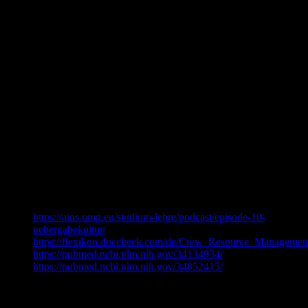
Wang, Kun et al. “Effects of dexmedetomidine on perioperative
stress, inflammation, and immune function: systematic review and
meta-analysis.”
British journal of anaesthesia
vol. 123,6 (2019):
777-794. doi:10.1016/j.bja.2019.07.027
Wu, Xin-Hai et al. “Low-dose Dexmedetomidine Improves Sleep
Quality Pattern in Elderly Patients after Noncardiac Surgery in the
Intensive Care Unit: A Pilot Randomized Controlled
Trial.”
Anesthesiology
vol. 125,5 (2016): 979-991.
doi:10.1097/ALN.0000000000001325
Sedierungsfreie Intensivmedizin:
https://www.abhoeren-podcast.de/podcast/3-visite-sedierungsfreie-
intensivmedizin-feat-johannes-kalbhenn/
CRM im OP
https://ains.umg.eu/studium-lehre/podcast/episode-10-
uebergabekultur/
https://flexikon.doccheck.com/de/Crew_Resource_Managemen
https://pubmed.ncbi.nlm.nih.gov/34134934/
https://pubmed.ncbi.nlm.nih.gov/34852415/