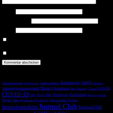
Name
*
E-Mail-Adresse
*
Website
Benachrichtige mich über nachfolgende Kommentare via E-
Mail.
Benachrichtige mich über neue Beiträge via E-Mail.
Schlagwörter
Anästhesie
ARDS
Akutmanagement
Antikoagulation
Anaphylaxie
Atemnot
Basics
Atemwegsmanagement
Beatmung
COVID
Corona
BGA
Blutung
COVID-19
Gerinnung
Ernährung
EKG
CRM
DOAK
Harnwegsinfekt
Heparin
Hämodynamisches Monitoring
Höhenmedizin
Impfung
Journal Club
Intensivmedizin
Journalclub