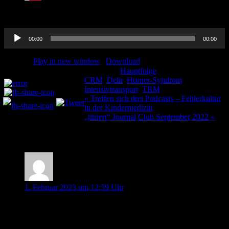
Audio-
00:00
00:00
Player
Podcast:
Play in new window
|
Download
Kategorie:
Hauptfolge
Schlagwörter:
Teilen und liken:
CRM
,
Delir
,
Horner-Syndrom
,
Intensivtransport
,
TRM
Beitragsnavigation
« Treffen sich drei Podcasts – Fehlerkultur
in der Kindermedizin
„titriert“ Journal Club September 2022 »
6 Kommentare
Alexander Schmitt
1. Februar 2023 um 12:59 Uhr
Sehr geehrtes Pin-Up Docs Team,
kurze Anmerkung zur Heterochromie beim Horner Syndrom.
Diese tritt nicht DURCH ein akutes Horner-Syndrom auf