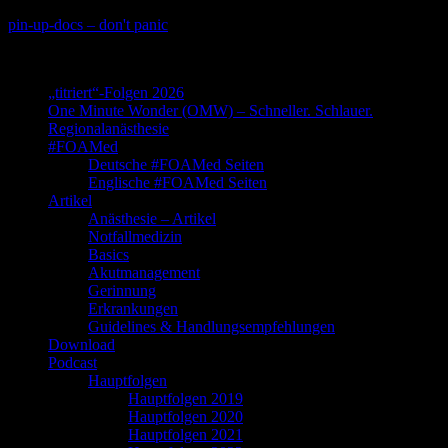
Skip
pin-up-docs – don't panic
to
Perioperative-, Intensiv- und Notfallmedizin
content
„titriert“-Folgen 2026
One Minute Wonder (OMW) – Schneller. Schlauer.
Regionalanästhesie
#FOAMed
Deutsche #FOAMed Seiten
Englische #FOAMed Seiten
Artikel
Anästhesie – Artikel
Notfallmedizin
Basics
Akutmanagement
Gerinnung
Erkrankungen
Guidelines & Handlungsempfehlungen
Download
Podcast
Hauptfolgen
Hauptfolgen 2019
Hauptfolgen 2020
Hauptfolgen 2021