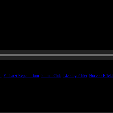
n brandneuer Lieblingsfehler erwarten Euch. Und ein Appell von 
s://zdfheute-stories-scroll.zdf.de/wahlbeteiligung/index.html Wahl-
al-o-mat.de Journal Club: Paula: Yasuda M, Amagasa S, Kashiura M, Y
I
,
Facharzt Repetitorium
,
Journal Club
,
Lieblingsfehler
,
Nocebo-Effekt
paß beim Hören!