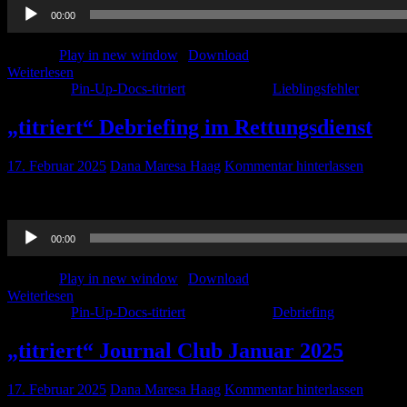
Audio-
00:00
Player
Podcast:
Play in new window
|
Download
Weiterlesen
Kategorie:
Pin-Up-Docs-titriert
Schlagwörter:
Lieblingsfehler
„titriert“ Debriefing im Rettungsdienst
17. Februar 2025
Dana Maresa Haag
Kommentar hinterlassen
Ein wichtiges und nicht zu unterschätzendes Tool zum Qualitätsman
Audio-
00:00
Player
Podcast:
Play in new window
|
Download
Weiterlesen
Kategorie:
Pin-Up-Docs-titriert
Schlagwörter:
Debriefing
„titriert“ Journal Club Januar 2025
17. Februar 2025
Dana Maresa Haag
Kommentar hinterlassen