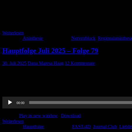
“There is no body cavity that cannot be reached with a #14G needle
erreicht werden kann, kann auch anästhesiert werden! Allgemeiner 
Allgemeinanästhesie […]
Weiterlesen
Kategorie:
Anästhesie
Schlagwörter:
Nervenblock
,
Regionalanästhesi
Hauptfolge Juli 2025 – Folge 79
30. Juli 2025
Dana Maresa Haag
12 Kommentare
Der Sommer ist in vollem Gange und wir präsentieren Euch die neue 
zweites Thema noch den aktuellen Stand der Wirbelsäulen-Immobilisa
Regionalanästhesie Skript auf unserer […]
Audio-
00:00
Player
Podcast:
Play in new window
|
Download
Weiterlesen
Kategorie:
Hauptfolge
Schlagwörter:
FAST-4D
,
Journal Club
,
Liebli