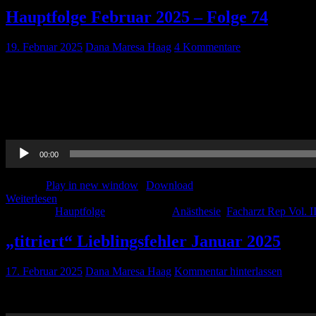
Hauptfolge Februar 2025 – Folge 74
19. Februar 2025
Dana Maresa Haag
4 Kommentare
Ein neuer Journal Club, neue Themen, ein Abschied von X und ei
DEMOKRATISCH!!! Scroll-Story des ZDF zu Nicht-Wähler*innen: http
mat.de/bundestagswahl2025/app/main_app.html Real-O-Mat: https://re
cardiopulmonary resuscitation and neurological […]
Audio-
00:00
Player
Podcast:
Play in new window
|
Download
Weiterlesen
Kategorie:
Hauptfolge
Schlagwörter:
Anästhesie
,
Facharzt Rep Vol. II
„titriert“ Lieblingsfehler Januar 2025
17. Februar 2025
Dana Maresa Haag
Kommentar hinterlassen
Ein neuer Lieblingsfehler von Dana: Kenne dein Equipment! Viel S