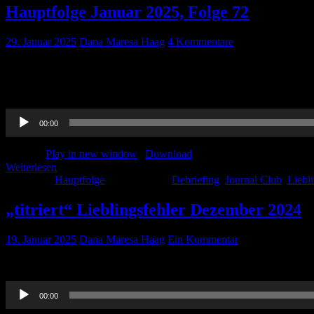
Hauptfolge Januar 2025, Folge 72
29. Januar 2025
Dana Maresa Haag
4 Kommentare
Auch im neuen Jahr möchten wir Euch wieder ein paar Studien im Jo
Punkte zum Thema „Second victim“, ein wichtiges Thema, was uns all
Audio-
00:00
Player
Podcast:
Play in new window
|
Download
Weiterlesen
Kategorie:
Hauptfolge
Schlagwörter:
Debriefing
,
Journal Club
,
Liebli
„titriert“ Lieblingsfehler Dezember 2024
19. Januar 2025
Dana Maresa Haag
Ein Kommentar
Hört rein, wie einer unserer Hörer von seinem Lieblingsfehler im Rett
Audio-
00:00
Player