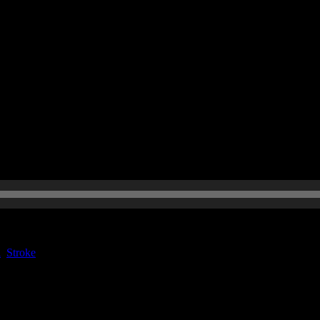
sdienst!
fnahme mit Dr. Claudi über Schlaganfälle.
l
,
Stroke