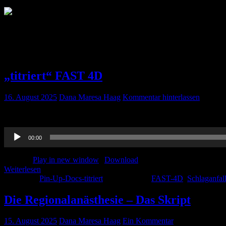
Autor:
Dana Maresa Haag
Dana - Die Liebe für die AINS begann schon mit dem FSJ im Rettung
„titriert“ FAST 4D
16. August 2025
Dana Maresa Haag
Kommentar hinterlassen
Hier geht es zu unserem Beitrag zu dem FAST-4D Schema und der Au
Audio-
00:00
Player
Podcast:
Play in new window
|
Download
Weiterlesen
Kategorie:
Pin-Up-Docs-titriert
Schlagwörter:
FAST-4D
,
Schlaganfal
Die Regionalanästhesie – Das Skript
15. August 2025
Dana Maresa Haag
Ein Kommentar