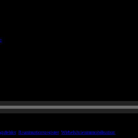
 and a good strong arm.” – 6. Regel des House of God (by Samuel Shem
Teil Warum Regionalanästhesie? Regionalanästhesien im Sinne von peri
e
Hauptfolge.. Wir sprechen unter anderem mit dem Neurologen Dr. Chri
tion. Außerdem gibts wieder einen Journal Club und einen spannenden 
ngsfehler
,
Reanimationsregister
,
Wirbelsäulenimmobilisation