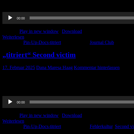
Ein neues Jahr ein neuer Journal Club. Viel Spaß!
Audio-
00:00
Player
Podcast:
Play in new window
|
Download
Weiterlesen
Kategorie:
Pin-Up-Docs-titriert
Schlagwörter:
Journal Club
„titriert“ Second victim
17. Februar 2025
Dana Maresa Haag
Kommentar hinterlassen
Prof. Reinhard Strametz und Dana widmen sich diesem wichtigen Thema
die Übersichtsseite zu open access verfügbaren Studien zum Second 
https://secondvictim.de Zudem gibt es einen kostenlosen Onlinekurs
Audio-
00:00
Player
Podcast:
Play in new window
|
Download
Weiterlesen
Kategorie:
Pin-Up-Docs-titriert
Schlagwörter:
Fehlerkultur
,
Second vi