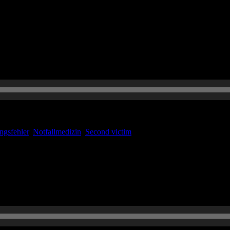
urnal Club präsentieren.. Zudem haben wir spannende Hauptthemen: Da
e betrifft. Zudem reden Thorben und Paula mit Bastian Grande über d
ngsfehler
,
Notfallmedizin
,
Second victim
ungsdienst berichtet. Folgende Checkliste sollte nicht fehlen zur Notfal