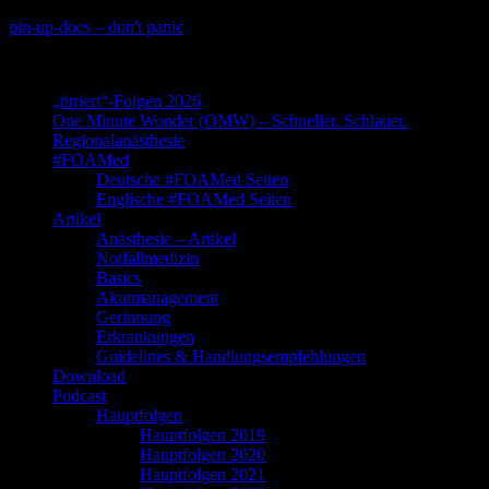
Skip
pin-up-docs – don't panic
to
Perioperative-, Intensiv- und Notfallmedizin
content
„titriert“-Folgen 2026
One Minute Wonder (OMW) – Schneller. Schlauer.
Regionalanästhesie
#FOAMed
Deutsche #FOAMed Seiten
Englische #FOAMed Seiten
Artikel
Anästhesie – Artikel
Notfallmedizin
Basics
Akutmanagement
Gerinnung
Erkrankungen
Guidelines & Handlungsempfehlungen
Download
Podcast
Hauptfolgen
Hauptfolgen 2019
Hauptfolgen 2020
Hauptfolgen 2021