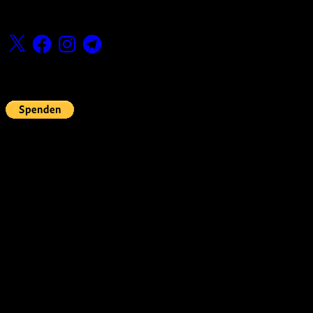
Folge uns
X
Facebook
Instagram
Telegram
Fördern
Pin Up’s