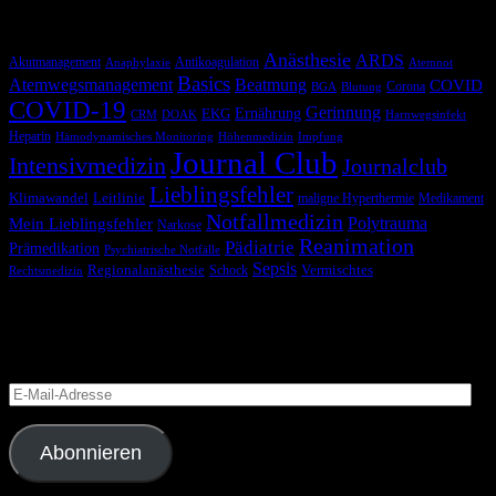
Schlagwörter
Anästhesie
ARDS
Akutmanagement
Antikoagulation
Anaphylaxie
Atemnot
Basics
Atemwegsmanagement
Beatmung
COVID
Corona
BGA
Blutung
COVID-19
Gerinnung
Ernährung
EKG
CRM
DOAK
Harnwegsinfekt
Heparin
Hämodynamisches Monitoring
Höhenmedizin
Impfung
Journal Club
Intensivmedizin
Journalclub
Lieblingsfehler
Klimawandel
Leitlinie
maligne Hyperthermie
Medikament
Notfallmedizin
Polytrauma
Mein Lieblingsfehler
Narkose
Reanimation
Pädiatrie
Prämedikation
Psychiatrische Notfälle
Sepsis
Regionalanästhesie
Schock
Vermischtes
Rechtsmedizin
Blog via E-Mail abonnieren
Versäume keinen Beitrag
E-
Mail-
Adresse
Abonnieren