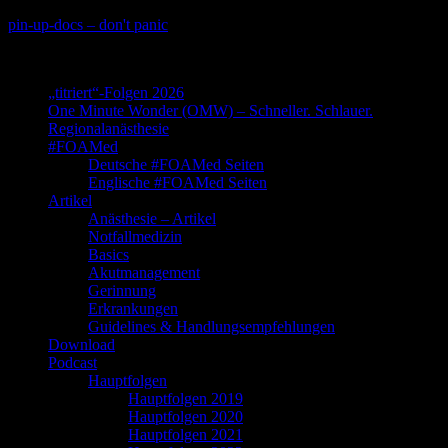
Skip
pin-up-docs – don't panic
to
Perioperative-, Intensiv- und Notfallmedizin
content
„titriert“-Folgen 2026
One Minute Wonder (OMW) – Schneller. Schlauer.
Regionalanästhesie
#FOAMed
Deutsche #FOAMed Seiten
Englische #FOAMed Seiten
Artikel
Anästhesie – Artikel
Notfallmedizin
Basics
Akutmanagement
Gerinnung
Erkrankungen
Guidelines & Handlungsempfehlungen
Download
Podcast
Hauptfolgen
Hauptfolgen 2019
Hauptfolgen 2020
Hauptfolgen 2021