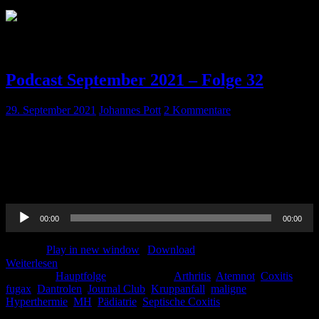
Schlagwort:
Arthritis
Podcast September 2021 – Folge 32
29. September 2021
Johannes Pott
2 Kommentare
Und da ist sie wieder, unsere neue Hauptfolge! Es erwarten euch
spannende Themen wie natürlich unser Journal-Club, das Krupp-
Syndrom, Maligne Hyperthermie und die Coxitis. Ganz viel Spaß
beim hören!
Audio-
00:00
00:00
Player
Podcast:
Play in new window
|
Download
Weiterlesen
Kategorie:
Hauptfolge
Schlagwörter:
Arthritis
,
Atemnot
,
Coxitis
fugax
,
Dantrolen
,
Journal Club
,
Kruppanfall
,
maligne
Hyperthermie
,
MH
,
Pädiatrie
,
Septische Coxitis